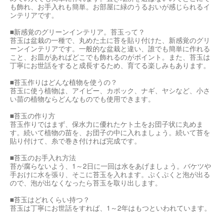
も飾れ、お手入れも簡単。お部屋に緑のうるおいが感じられるイ
ンテリアです。
■新感覚のグリーンインテリア。苔玉って？
苔玉は盆栽の一種で、丸めた土に苔を貼り付けた、新感覚のグリ
ーンインテリアです。一般的な盆栽と違い、誰でも簡単に作れる
こと、お皿があればどこでも飾れるのがポイント。また、苔玉は
丁寧にお世話をすると成長するため、育てる楽しみもあります。
■苔玉作りはどんな植物を使うの？
苔玉に使う植物は、アイビー、カポック、ナギ、ヤシなど、小さ
い苗の植物ならどんなものでも使用できます。
■苔玉の作り方
苔玉作りではまず、保水力に優れたケト土をお団子状に丸めま
す。続いて植物の苗を、お団子の中に入れましょう。続いて苔を
貼り付けて、糸で巻き付ければ完成です。
■苔玉のお手入れ方法
苔が腐らないよう、1～2日に一回は水をあげましょう。バケツや
手おけに水を張り、そこに苔玉を入れます。ぷくぷくと泡が出る
ので、泡が出なくなったら苔玉を取り出します。
■苔玉はどれくらい持つ？
苔玉は丁寧にお世話をすれば、1～2年はもつといわれています。