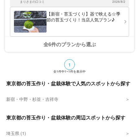
まりさまの口コミ
2026/8/2
【新宿・苔玉づくり】器で映える☆季
節の苔玉づくり！当店人気プラン♪
全6件のプランから選ぶ
1
全
1
件中
1~1
件を表示中
東京都の苔玉作り・盆栽体験で人気のスポットから探す
新宿・中野・杉並・吉祥寺
東京都の苔玉作り・盆栽体験の周辺スポットから探す
埼玉県 (1)