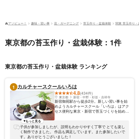
アソビュー！
趣味・習い事
花・ガーデニング
苔玉作り・盆栽体験
関東 苔玉作り・
東京都の苔玉作り・盆栽体験：1件
東京都の苔玉作り・盆栽体験 ランキング
カルチャースクールいろは
1
4.8
(434件)
東京都
新宿・中野・杉並・吉祥寺
新宿御苑駅から徒歩2分。新しい習い事を始
めようカルチャースクール「いろは」はアク
セス便利な東京・新宿で苔玉づくりを始めと
した体験を楽しめます。 新宿御苑駅から徒
歩3分とアクセス便利なので、仕事帰りや休
もっと見る
日の空いた時間を利用して気軽に体験するこ
子供が参加しましたが、説明もわかりやすく丁寧で とても楽し
とができます。新しい趣味のきっかけづくり
く制作できました。 作品も満足しています。また参加したいで
にもおすすめ！
す。ありがとうございました！