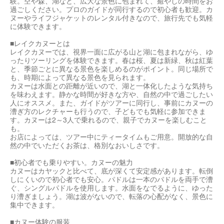
験。空や森、湖など、広大な景色に包まれて、癒やしの時間をお
過ごしください。プロのガイドが同行するので初心者も歓迎。カ
ヌーやライフジャケットのレンタル付きなので、旅行先でも気軽
に体験できます。
■レイクカヌーとは
レイクカヌーでは、視界一面に広がる山と湖に包まれながら、ゆ
ったりツーリングを体験できます。春は桜、夏は新緑、秋は紅葉
と、季節ごとに異なる景色を楽しめるのがポイント。同じ場所で
も、時期によって異なる景色を見られます。
カヌーは水面との距離が近いので、湖と一体化したような気持ち
を味わえます。静かな時間が好きな方や、自然の中で過ごしたい
人にオススメ。また、ガイドがツアーに同行し、事前にカヌーの
漕ぎ方のレクチャーも行うので、子どもでも気軽に参加できま
す。カヌーは2～3人で乗れるので、親子でカヌーを楽しむこと
も。
お店によっては、ツアー中にティータイムもご用意。開放的な自
然の中でいただくお茶は、格別なおいしさです。
■初心者でも乗りやすい。カヌーの魅力
カヌーはカヤックと比べて、底が深くて安定感があります。転倒
しにくいので初心者でも安心。パドルは一本のパドルを両手で漕
ぐ、シングルパドルを使用します。水面をなでるように、ゆった
り漕ぎましょう。湖は波がないので、転落の心配がなく、景色に
集中できます。
■カヌー体験の服装