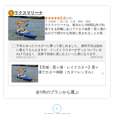
ラクスマリーナ
1
5.0
(1件)
茨城県
霞ヶ浦・土浦・鹿島・潮来
ラクスマリーナは、東京から1時間以内で到
着できる距離にありアクセス抜群！霞ヶ浦の
おかげで穏やかな気候に恵まれることが多
く、 夏は涼を得られ、冬は低温になりにく
いという特徴があります。マリーナ敷地内に
は温泉も湧出しており、足湯温泉とともに
子供とゆったりカヌーに乗って楽しめました。 操作方法は始め
BBQやキャンプもお楽しみいただけます。
に教えてもらえますが、インストラクターがずっとついている
広大で風光明媚な霞ヶ浦を舞台に様々なイベ
わけではなく、自身で自由に楽しむといった形になります。
ントが催されているので、ぜひご家族やカッ
rokaさまの口コミ
2026/3/23
プルで遊びにきてください！
【茨城・霞ヶ浦・レイクカヌー】霞ヶ
浦でカヌー体験（カヌーレンタル）
全1件のプランから選ぶ
1