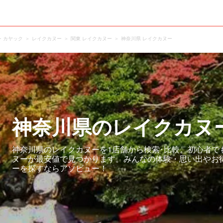
・カヤック
レイクカヌー
関東 レイクカヌー
神奈川県 レイクカヌー
神奈川県のレイクカヌ
神奈川県のレイクカヌーを1店舗から検索･比較。初心者で
ヌーが最安値で見つかります。みんなの体験・思い出やお
ーを探すならアソビュー！