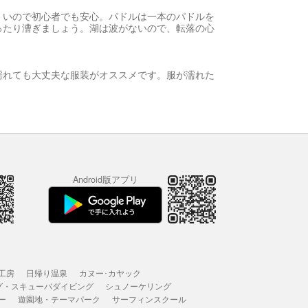
くいので初心者でも安心。パドルは一本のパドルを
ったり漕ぎましょう。湖は波がないので、転落の心
濡れても大丈夫な服装がオススメです。服が濡れた
Android版アプリ
工房
日帰り温泉
カヌー･カヤック
グ・スキューバダイビング
シュノーケリング
ー
遊園地・テーマパーク
サーフィンスクール