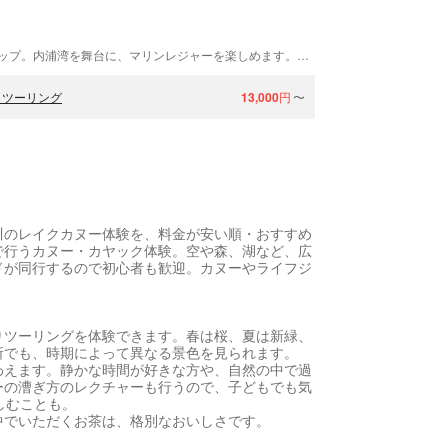
カイナニパドルスポーツは、沼津にあるガイドショップ。内浦湾を舞台に、マリンレジャーを楽しめます。都心からは2時間ほどで来られ、世界遺産・富士山が望めます。
クツーリング
13,000
円
〜
川のレイクカヌー体験を、料金が安い順・おすすめ
で行うカヌー・カヤック体験。空や森、湖など、広
ドが同行するので初心者も歓迎。カヌーやライフジ
りツーリングを体験できます。春は桜、夏は新緑、
所でも、時期によって異なる景色を見られます。
わえます。静かな時間が好きな方や、自然の中で過
ーの漕ぎ方のレクチャーも行うので、子どもでも気
しむことも。
中でいただくお茶は、格別なおいしさです。