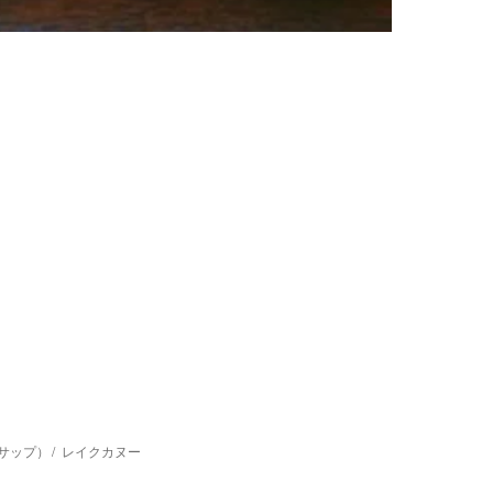
（サップ）
レイクカヌー