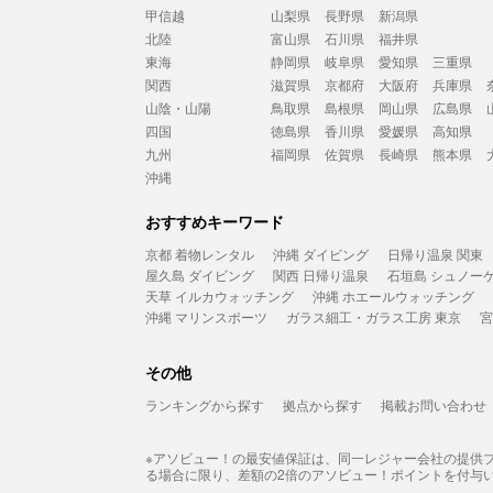
甲信越
山梨県
長野県
新潟県
北陸
富山県
石川県
福井県
東海
静岡県
岐阜県
愛知県
三重県
関西
滋賀県
京都府
大阪府
兵庫県
山陰・山陽
鳥取県
島根県
岡山県
広島県
四国
徳島県
香川県
愛媛県
高知県
九州
福岡県
佐賀県
長崎県
熊本県
沖縄
おすすめキーワード
京都 着物レンタル
沖縄 ダイビング
日帰り温泉 関東
屋久島 ダイビング
関西 日帰り温泉
石垣島 シュノー
天草 イルカウォッチング
沖縄 ホエールウォッチング
沖縄 マリンスポーツ
ガラス細工・ガラス工房 東京
宮
その他
ランキングから探す
拠点から探す
掲載お問い合わせ
※アソビュー！の最安値保証は、同一レジャー会社の提供
る場合に限り、差額の2倍のアソビュー！ポイントを付与