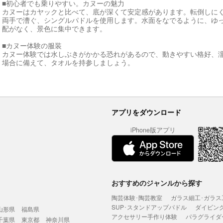
■初心者でも乗りやすい。カヌーの魅力
カヌーはカヤックと比べて、底が深くて安定感があります。転倒しに
両手で漕ぐ、シングルパドルを使用します。水面をなでるように、ゆ
配がなく、景色に集中できます。
■カヌー体験の服装
カヌー体験では水しぶきがかかる恐れがあるので、動きやすい格好、
場合に備えて、タオルを持参しましょう。
アプリをダウンロード
iPhone版アプリ
おすすめのジャンルから探す
陶芸体験･陶芸教室
ガラス細工･ガラス
SUP･スタンドアップパドル
ダイビン
山形県
福島県
アクセサリー手作り体験
パラグライダ
千葉県
東京都
神奈川県