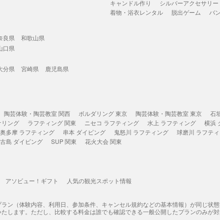
キャンドル作り
シルバーアクセサリー
着物・浴衣レンタル
脱出ゲーム
バ
奈良県
和歌山県
山口県
大分県
宮崎県
鹿児島県
陶芸体験・陶芸教室 関西
ボルダリング 東京
陶芸体験・陶芸教室 東京
石
ケリング
ラフティング 関東
ニセコ ラフティング
水上 ラフティング
横浜
奥多摩 ラフティング
串本 ダイビング
鬼怒川 ラフティング
球磨川 ラフテ
古島 ダイビング
SUP 関東
花火大会 関東
アソビュー！ギフト
人気の観光スポット情報
プラン（体験内容、利用日、参加条件、キャンセル規約などの基本情報）が同じ状
いたします。ただし、比較する料金は誰でも確認できる一般公開したプランのみが対