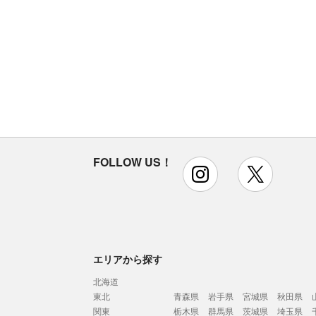
FOLLOW US！
instagram
x
エリアから探す
北海道
東北
青森県
岩手県
宮城県
秋田県
関東
栃木県
群馬県
茨城県
埼玉県