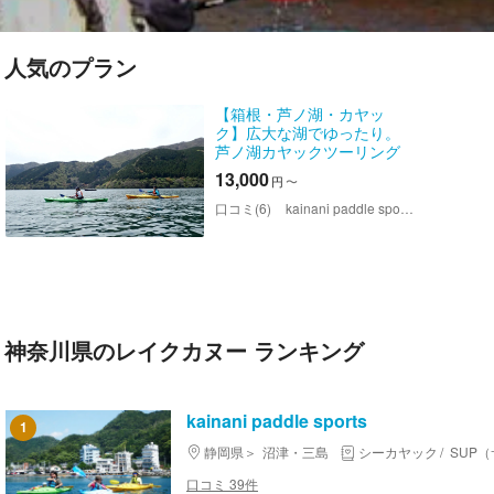
人気のプラン
【箱根・芦ノ湖・カヤッ
ク】広大な湖でゆったり。
芦ノ湖カヤックツーリング
13,000
円
〜
口コミ(6)
kainani paddle sports
神奈川県のレイクカヌー ランキング
kainani paddle sports
1
静岡県
沼津・三島
シーカヤック
SUP
口コミ 39件