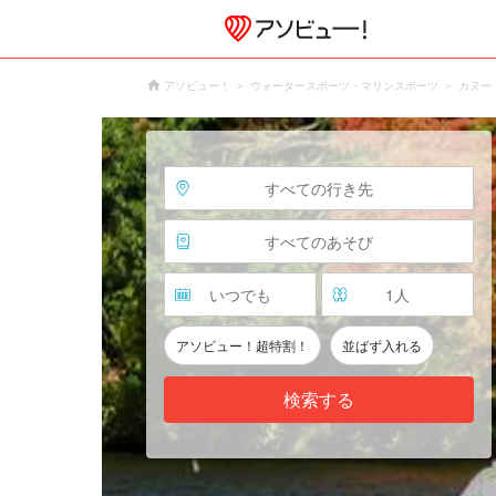
アソビュー！
ウォータースポーツ・マリンスポーツ
カヌー
すべての行き先
すべてのあそび
いつでも
1
人
アソビュー！超特割！
並ばず入れる
検索する