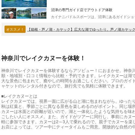
沼津の専門ガイド店でアウトドア体験
オススメ！
【箱根・芦ノ湖・カヤック】広大な湖でゆったり。芦ノ湖カヤッ
神奈川でレイクカヌーを体験！
神奈川でレイクカヌーを体験するならアソビュー！におまかせ。神奈
順・地域別・口コミ情報から比較・予約できます。レイクカヌーは湖
大な景色に包まれて、癒やしの時間をお過ごしください。プロのガイ
ャケットのレンタル付きなので、旅行先でも気軽に体験できます。
■レイクカヌーとは
レイクカヌーでは、視界一面に広がる山と湖に包まれながら、ゆった
秋は紅葉と、季節ごとに異なる景色を楽しめるのがポイント。同じ場
カヌーは水面との距離が近いので、湖と一体化したような気持ちを味
ごしたい人にオススメ。また、ガイドがツアーに同行し、事前にカヌ
軽に参加できます。カヌーは2～3人で乗れるので、親子でカヌーを楽
お店によっては、ツアー中にティータイムもご用意。開放的な自然の