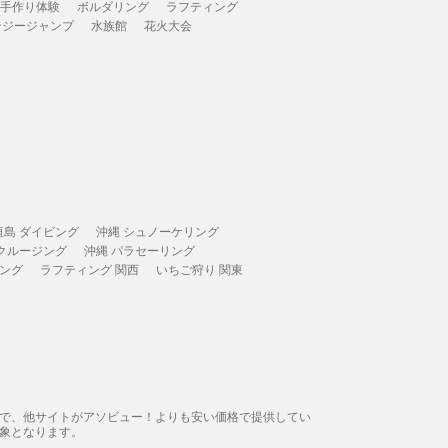
 手作り体験
ボルダリング
ラフティング
ンジージャンプ
水族館
花火大会
垣島 ダイビング
沖縄 シュノーケリング
 クルージング
沖縄 パラセーリング
ィング
ラフティング 関西
いちご狩り 関東
態で、他サイトがアソビュー！よりも安い価格で提供してい
象となります。