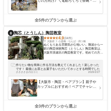
ての方向け》＼電動ろくろで茶碗・湯
道や地域の方々とのコラボを中心に水間寺や
呑みづくりコース／水間門前町の観光
当施設を利用いただく方が増えていただける
も一緒に！【誕生日のお祝いや結婚記
よう、運営しています。 この他、アーティ
フィシャルフラワーや実用品をはじめとする
念日・カップルや友達とご一緒に】
趣向品の創作拠点です。レーザー加工機も設
全5件のプランから選ぶ
置し、作品を実販売できる場所を目指してい
ます。
陶芯（とうしん）陶芸教室
8
4.9
(34件)
大阪府
心斎橋・なんば・四ツ橋
ぬくもりある雰囲気が心地いい。難波から一
駅の陶芸体験陶芯（とうしん）陶芸教室は、
大阪市浪速区の陶芸教室です。初めての方で
も陶芸を楽しめる陶芸体験を開催していま
す。 陶芯の建物は、緑に包まれた一軒家。
手彫りの木の家具を配したりなど、内装にも
作りたい物を簡単に作る方法を教えてくれました！楽しかった
こだわっています。家族で経営している工房
です！ 最後にお茶とお菓子をいただいてホッとする時間でした
なので、まるで友人の家に遊びに来たような
ささささまの口コミ
2026/2/27
アットホームな雰囲気を味わえます。初めて
の方も楽しんでいただけるように、丁寧にサ
【大阪市・陶芸・ペアプラン】親子や
ポートいたします。まずは気軽にお申込みく
カップルにおすすめ！ペアでチャレン
ださい。 手作り、自然のぬくもりを大切に
ジ陶芸プラン！
私たちは、人と人とのふれあいを大切にし、
お客さまに楽しんでいただけるお店作りを心
がけています。教室に併設されたギャラリー
では、陶芯の窯で焼き上げた作品のほか、自
全3件のプランから選ぶ
然のままの形を活かした木工品などを展示・