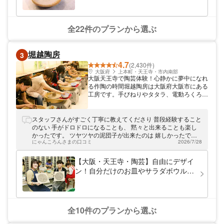
ファミリーに
全22件のプランから選ぶ
堀越陶房
3
4.7
(2,430件)
大阪府
上本町・天王寺・市内南部
大阪天王寺で陶芸体験！心静かに夢中になれ
る作陶の時間堀越陶房は大阪府大阪市にある
工房です。手びねりやタタラ、電動ろくろを
使った陶芸体験を主催しています。 充実し
た設備で陶芸の専門家がレクチャーいたしま
す 日常使いできる作品を作っていただく。
スタッフさんがすごく丁寧に教えてくださり 普段経験すること
堀越陶房のコンセプトはシンプルでかつ、目
のない 手がドロドロになることも、 黙々と出来ることも楽し
的をもっています。陶芸って何だろうと疑問
かったです。 ツヤツヤの泥団子が出来たのは 嬉しかったで
をお持ちの方は、ぜひ、当工房の陶芸体験に
にゃんころんさまの口コミ
2026/7/28
す。
参加されてみてはいかがですか。初めて土に
触る方もベテランの経験者も、誰もが満足で
【大阪・天王寺・陶芸】自由にデザイ
きる設備で専門家がしっかりとご指導いたし
ン！自分だけのお皿やサラダボウルを
ます。 陶芸に夢中になれる贅沢な時間があ
作ろう！
ります 当工房の門を叩く参加者はほぼ全員
が陶芸未経験者です。やってみたいけど心配
とか、不器用だからどうしようとか、そんな
心配は御無用です。陶芸が大好きで専門性も
全10件のプランから選ぶ
兼ね揃えた講師たちが、初めての方でも楽し
く陶芸体験ができるように導きます。陶芸に