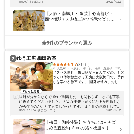
ります。夜22時まで開講しておりますの
miicoさまの口コミ
2026/7/22
たらと気になる人はエプロン持参された方が良いかもしれませ
で、お仕事帰りにも気軽にお立ち寄りいただ
ん。
けます。教室内には色とりどりの作品が所狭
【大阪・南堀江・ 陶芸】心斎橋駅・
しと並んでおり、創作意欲をかきたてる空間
四ツ橋駅チカ♪粘土遊び感覚で楽しく
です。 マイペースに楽しく陶芸体験 初めて
作ろう！手作り感満載のはにわ(1個)
の方でも楽しめる陶芸体験で、陶芸の魅力を
体感してみませんか。スタッフが親切丁寧に
教えますので、まずはやってみたいという気
持ちがあれば大丈夫。器や人形など、何を作
全9件のプランから選ぶ
っていただいても結構です。お一人でのご参
加も大歓迎。体験した方同士で「陶芸友達」
になる方もたくさんいらっしゃいます。 皆
ゆう工房 梅田教室
2
さまのお越しをスタッフ一同お待ちしており
4.7
ます！
(316件)
大阪府
大阪駅・梅田駅・福島・淀屋橋・本町
アクセス便利！梅田駅から徒歩すぐの、もの
づくり体験教室ゆう工房は大阪梅田で、手作
りを学べる教室です。 開発が進み、おしゃ
れなショップやカフェ、レストランが次々と
できる大阪・梅田エリア。陶芸、シルバーア
もっと見る
クセサリー、ガラス工芸、レザークラフト、
場所が分からなくて遅れて到着したにも関わらず、とても丁寧
七宝、染色、照明クラフトなど・・・豊富な
に教えてくださいました。 どんな出来上がりになるか想像しな
体験ジャンルからお好きなプランをお選びい
がら作るのが、とても楽しかったです。 また他の体験もしてみ
ただけます。体験のお客様にはカフェの割引
user_3e7745さまの口コミ
2026/7/12
たいなと思いました。
クーポンも配布中♪体験後は1階の「Cafeゆ
う」にておくつろぎください。
【梅田・陶芸体験】おうちごはんも楽
しめる直径約15cmの銘々板皿を手作
り♪お一人様・女性同士・カップル・