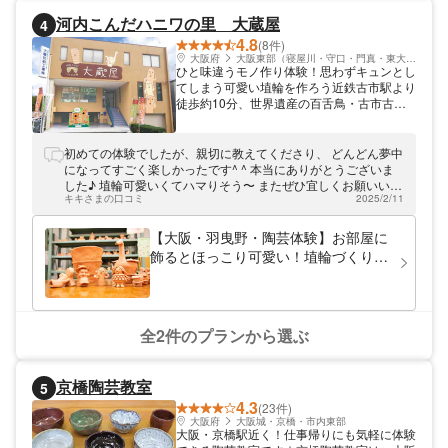
夢中になれる贅沢な時間がここにあります。
河内こんだハニワの里 大蔵屋
4
大阪天王寺にある工房です。あべのハルカス
4.8
より徒歩6分。みなさまのお越しを心よりお
(8件)
待ちしております。
大阪府
大阪東部（寝屋川・守口・門真・東大阪）
ひと味違うモノ作り体験！思わずキュンとし
てしまう可愛い埴輪を作ろう近鉄古市駅より
徒歩約10分、世界遺産の百舌鳥・古市古墳
群など大小たくさんの古墳に囲まれた「河内
こんだハニワの里 大蔵屋」。近くには誉田
白鳥埴輪遺跡があり、古墳時代に大きな埴輪
初めての体験でしたが、親切に教えてくださり、 どんどん夢中
工房があったとされています。埴輪づくりの
になってすごく楽しかったです^ ^ 本当にありがとうございま
本場で、愛くるしいマイ埴輪制作にチャレン
した♪ 埴輪可愛いくてハマりそう〜 またぜひ宜しくお願いいた
ジ！グループやカップル、ご家族など、皆さ
キキさまの口コミ
2025/2/11
します！！
までお楽しみいただけますよ！
【大阪・羽曳野・陶芸体験】お部屋に
飾るとほっこり可愛い！埴輪づくり体
験（1個）
全2件のプランから選ぶ
京橋陶芸教室
5
4.3
(23件)
大阪府
大阪城・京橋・市内東部
大阪・京橋駅近く！仕事帰りにも気軽に体験