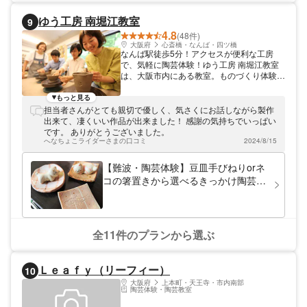
販売しています。オーダーメイドでのギフト
制作なども行っています。 講師一同、みな
ゆう工房 南堀江教室
9
さまのお越しをお待ちしております。
4.8
(48件)
大阪府
心斎橋・なんば・四ツ橋
なんば駅徒歩5分！アクセスが便利な工房
で、気軽に陶芸体験！ゆう工房 南堀江教室
は、大阪市内にある教室。ものづくり体験を
楽しめます。当工房は大阪市西区にあり、四
つ橋線のなんば駅から徒歩5分と非常に好ア
もっと見る
クセス休日のショッピングや映画鑑賞などと
担当者さんがとても親切で優しく、気さくにお話しながら製作
合わせて、気軽に来店できます。
出来て、凄くいい作品が出来ました！ 感謝の気持ちでいっぱい
です。 ありがとうございました。
へなちょこライダーさまの口コミ
2024/8/15
【難波・陶芸体験】豆皿手びねりorネ
コの箸置きから選べるきっかけ陶芸体
験☆お一人様・女性同士・カップル・
ファミリーに
全11件のプランから選ぶ
Ｌｅａｆｙ（リーフィー）
10
大阪府
上本町・天王寺・市内南部
陶芸体験・陶芸教室