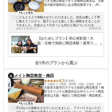
できる陶芸教室です☆京橋陶芸教室は、大阪
府大阪市都島区にある陶芸教室です。JR線
「大阪城北詰駅」すぐ各線「京橋駅」からも
近くアクセス便利な場所にあります。 新し
もっと見る
い趣味のひとつにもおすすめです！ 京橋陶
こどもと２人で体験させていただきました。先生は優しく丁寧
芸教室では、朝10時から夜9時まで体験教室
に教えてくださり、親子ともども楽しく良い経験をすることが
を開講しております。仕事や家事など、毎日
できました。生徒さん？の方々にも何かと助けていただき、教
を忙しく過ごしている方にも自分と向き合え
はなたさまの口コミ
2026/5/19
室の雰囲気がとても良いと感じました。完成を楽しみにしてい
る陶芸体験は本当におすすめ☆500グラムの
ます。お世話になりありがとうございました。
粘土を使って、湯呑みやお茶わんなど、あな
【おためしプラン】初心者歓迎！大
たが作りたいものを自由にお作りください。
阪・京橋で気軽に陶芸体験！最寄り駅
自分の手で、ひとつの作品を作り上げる時間
より徒歩1分
をお楽しみください。 初めての方大歓迎！
陶芸の魅力を体験しよう！ 陶芸が初めての
方でも気軽に参加できるよう、当工房では、
体験料金をリーズナブルに設定しています。
全1件のプランから選ぶ
作品を焼き上げる焼成費や材料費はすべて料
金に含まれていますので、安心してご参加く
ださい。また、作品を上手に作るコツなどは
メイト陶芸教室・梅田
6
スタッフが丁寧にアドバイスいたしますね。
4.7
陶芸には興味があるけれど、なかなか体験で
(512件)
きなかった方も、この機会に陶芸の魅力に触
大阪府
大阪駅・梅田駅・福島・淀屋橋・本町
大阪府大阪市のアクセス抜群な陶芸教室！梅
れみてはいかがですか。 休日や旅行の合間
田でオリジナル陶器作品を作ろうメイト陶芸
に、仕事帰りにどうぞお気軽にお立ち寄りく
教室は大阪・梅田にて陶芸体験・陶芸教室を
ださい。スタッフ一同心よりお待ちしており
開校しています。 梅田駅すぐ！アクセス抜
ます。
群の陶芸教室 大阪・梅田駅から徒歩数分の
もっと見る
ところにある陶芸教室です。30坪ある広々
手びねりの体験をさせていただきました。 アドバイスもいただ
とした教室内は、ろくろの向きなど作業のし
けたり、お褒めの言葉もたくさんくださいました。完成には時