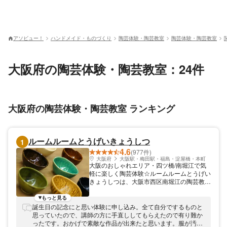
アソビュー！
ハンドメイド・ものづくり
陶芸体験・陶芸教室
陶芸体験・陶芸教室
大阪府の陶芸体験・陶芸教室：24件
大阪府の陶芸体験・陶芸教室 ランキング
ルームルームとうげいきょうしつ
1
4.6
(977件)
大阪府
大阪駅・梅田駅・福島・淀屋橋・本町
大阪のおしゃれエリア・四ツ橋/南堀江で気
軽に楽しく陶芸体験☆ルームルームとうげい
きょうしつは、大阪市西区南堀江の陶芸教室
です。初めての方も気軽に楽しめる陶芸体験
を開催しています。 アクセス便利！お仕事
もっと見る
帰りにもお気軽に 当教室は地下鉄四ツ橋駅
誕生日の記念にと思い体験に申し込み。全て自分でするものと
から徒歩2分とアクセス便利。おしゃれなシ
思っていたので、講師の方に手直ししてもらえたので有り難か
ョップやカフェが立ち並ぶ南堀江エリアにあ
ったです。おかげで素敵な作品が出来たと思います。服が汚れ