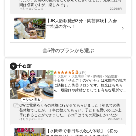
やすさに気を配った造りとなっています。リ
間は必要ですが、楽しみです。
ラックスできるBGMが流れ、落ち着いた雰
さむさまの口コミ
2026/8/1
囲気。土の香りに癒されながら、ゆったりと
伝統文化に触れていってください。 あなた
【JR大阪駅徒歩3分・陶芸体験】入会
にぴったりの陶芸体験が見つかります！ 電
ご希望の方へ！
動ろくろ体験や手びねりはもちろん、時計制
作や絵付けまで多彩なプランをご用意しまし
た。受付の時間帯も幅広く、どなた様にも体
験しやすい教室となっています。ネイティブ
スピーカーの陶芸家も在籍しているので、英
全5件のプランから選ぶ
語で本格陶芸をすることも可能です。海外の
お友達もお誘いあわせてお越しください。
お子様からシニアの方までみんなが楽しめる
千石舘
7
陶芸教室へ、ぜひお気軽に遊びに来てくださ
5.0
いね！
(2件)
大阪府
大阪南部（堺・岸和田・関西空港）
千石舘『せんごくのやかた』は水間寺の境内
に隣接した陶芸サロンです。観光はもちろ
ん、厄除けや縁結びとしても有名な場所で近
隣には温泉もあり、春は桜、夏は盆踊り秋は
だんじり祭りや紅葉、冬は初詣・節分と年中
もっと見る
見どころがあります。 千石舘は水間寺の境
GWに電動ろくろの体験に行かせてもらいました！初めての陶
内ある旧水間会館（公民館）を2024年に全
芸体験でしたが、丁寧に教えてもらい、子どもも思いのほか上
面リノベーションし、同7月に陶芸サロンを
手に作ることができました。その日はうちの家族しかいなかっ
併設した貝塚市の新しい観光スポットです。
はちさまの口コミ
2025/5/18
たので、落ち着いた雰囲気でじっくり作ることができたのも良
また、当施設の2Ｆは無料休憩所として『桜
かったです。親も子も大満足で、子どももまた行きたいと言っ
のテラス』があり、花見には最高のロケーシ
ています。
【水間寺で非日常の没入体験】《初め
ョンとなります。 今後も、貝塚市・水間鉄