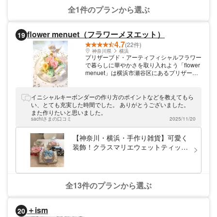
す。
全1件のプランから選ぶ
flower menuet（フラワーメヌエット）
19
4.7
(22件)
神奈川県
横浜
プリザーブド・アーティフィシャルフラワー
で暮らしに華やかさを取り入れよう「flower
menuet」は横浜市瀬谷区にあるプリザーブ
ドフラワーアレンジメント・アーティフィシ
ャルフラワー(造花)の体験教室です。瀬谷駅
より徒歩約7分、大和駅より徒歩約12分の好
イニシャルキーボンダーの作り方のポイントなどを教えてもら
立地。無料駐車スペースも3台分有り、お仕
い、とても充実した時間でした。 ありがとうございました。
事帰りや小さいお子様連れの方も訪れやすい
また作りたいと思いました。
環境を整えています。フラワーアレンジメン
sachiさまの口コミ
2025/11/20
ト初心者の方も、ぜひ気軽にご参加くださ
い。
【神奈川・横浜・手作り雑貨】可愛く
装飾！クラスマリエウェットティッシ
ュケース カバーリング講座（1個）
全13件のプランから選ぶ
＋ism
20