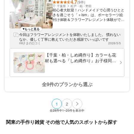
4.7
(9件)
千葉県
松戸・柏・野田
初心者大歓迎！ハンドメイドで心潤うひとと
きを過ごそう「＋ism」は、ポーセラーツ絵
付け体験＆フラワーアレジメント体験ができ
る教室です。指定の作品はなく、お好きな物
をお作りいただけます♪講師が親切丁寧にお
もっと見る
教えするので、初めての方も安心して楽しめ
今回はフラワーアレンジメントを体験いたしました。 慣れない
ますよ。少人数制でアットホームな教室へ、
なか、優しく丁寧に教えていただき感謝でいっぱいです
ぜひ遊びにいらしてください。
miiさまの口コミ
2026/5/5
【千葉・柏・しめ縄作り】カラーも花
材も選べる『しめ縄作り』お子様同伴
OK☆ファミリー、カップル、女性に
おすすめ！
全9件のプランから選ぶ
1
2
全
28
件中
1~20
件を表示中
関東の手作り雑貨 その他で人気のスポットから探す