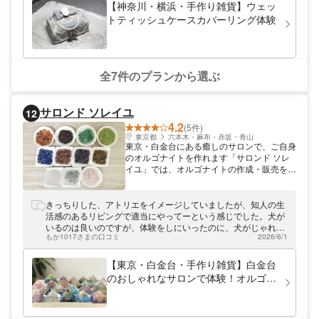
【神奈川・横浜・手作り雑貨】ウェッ
トティッシュケースカバーリング体験
全7件のプランから選ぶ
サロンド ソレイユ
12
4.2
(5件)
東京都
六本木・麻布・赤坂・青山
東京・白金台にある癒しのサロンで、ご自身
のオルゴナイトを作れます「サロンド ソレ
イユ」では、オルゴナイトの作成・販売をし
ております。オルゴナイトとは、自分だけの
癒し空間が作れるお守りのようなもの。見た
目も可愛らしく、インテリアにもぴったり。
きっちりした、アトリエをイメージしていましたが、知人の生
そんなオルゴナイトを使ったアクセサリー作
活感のあるリビングで適当にやってーという感じでした。犬が
りやカラフルな色合いが魅力のカラーサンド
いるのは良いのですが、体験をしにいったのに、犬がじゃれて
アート作りのワークショップも開催。ぜひお
もか1017さまの口コミ
2026/6/1
きて、そちらが邪魔です。8500円だしていくものではないなぁ
気軽にお越しください。
と言う感じでがっかりしました。子供がいる手前怒るわけにも
いかず。例えば、素材の説明やら、使う石の意味など、何かし
【東京・白金台・手作り雑貨】白金台
らの説明を聞いて、石の組み合わせや、色の組み合わせの意味
のおしゃれなサロンで体験！オルゴナ
やら、教えてほしくて行っているのに、天然石の説明はこれで
イト（1個）
す、読んで。この形に適当に入れてね、のような、、、何とも
言えないものでした。