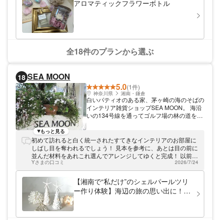
アロマティックフラワーボトル
全18件のプランから選ぶ
SEA MOON
18
5.0
(1件)
神奈川県
湘南・鎌倉
白いパティオのある家、茅ヶ崎の海のそばの
インテリア雑貨ショップSEA MOON。 海沿
いの134号線を通ってゴルフ場の林の道を入
るとＳＨＯＰはあります。 サンゴ礁の遠浅
の海をイメージしたパティオです。
もっと見る
初めて訪れると白く統一されたすてきなインテリアのお部屋に
しばし目を奪われるでしょう！ 見本を参考に、あとは目の前に
並んだ材料をあれこれ選んでアレンジしてゆくと完成！ 以前購
Yさまの口コミ
2026/7/24
入したシェルと合わせて飾り、自宅でSEE MOONスタイルを楽
しんでいます。 ありがとうございました。
【湘南で“私だけ”のシェルパールツリ
ー作り体験】海辺の旅の思い出に！白
いパティオのあるSEA MOONでオリ
ジナル作品をつくりませんか？湘南ら
しいオリジナル作品を楽しく作れま