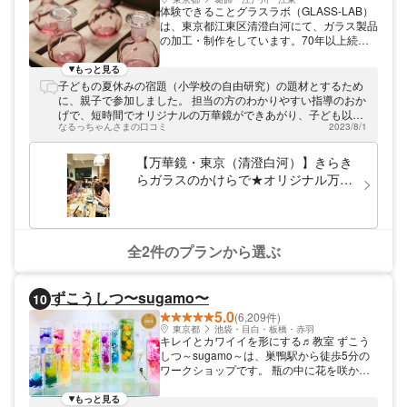
体験できることグラスラボ（GLASS-LAB）
は、東京都江東区清澄白河にて、ガラス製品
の加工・制作をしています。70年以上続く
工場で、歴史を感じながら江戸硝子の加工を
体験できます。作ることができるのは、液だ
もっと見る
れしにくい醤油差し。機能性とデザイン性を
子どもの夏休みの宿題（小学校の自由研究）の題材とするため
兼ね備えているので、この醤油差しはご自宅
に、親子で参加しました。 担当の方のわかりやすい指導のおか
用はもちろん、プレゼントにもピッタリで
げで、短時間でオリジナルの万華鏡ができあがり、子ども以上
す。ガラスを直接手で持たないので、お子さ
なるっちゃんさまの口コミ
2023/8/1
に親が楽しめました。 70年以上の歴史ある工房を、３代目当
まも安心して体験することができます。
主が丁寧に説明•案内してくださり、世界に誇る日本のものづく
りの精神に触れ、大変有意義な経験となりました。 工房は駅か
【万華鏡・東京（清澄白河）】きらき
ら近く便利なうえに、清澄庭園、深川江戸資料館やオシャレな
らガラスのかけらで★オリジナル万華
喫茶店も近く、タイムスリップしたような不思議な感覚も味わ
鏡づくり★
うことができました。
全2件のプランから選ぶ
ずこうしつ〜sugamo〜
10
5.0
(6,209件)
東京都
池袋・目白・板橋・赤羽
キレイとカワイイを形にする♬教室 ずこう
しつ～sugamo～は、巣鴨駅から徒歩5分の
ワークショップです。 瓶の中に花を咲かせ
た 【花すいそう】 のようなインテリア「ハ
ーバリウム」 大人気の「ボタニカルキャン
もっと見る