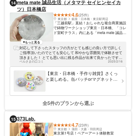
meta mate 誠品生活（メタマテ セイヒンセイカ
14
ツ）日本橋店
4.6
(25件)
東京都
銀座・日本橋・東京駅周辺
「三越前駅」直結！おしゃれな複合商業施設
で鋳物ワークショップ東京・日本橋、「コレ
ド室町テラス」内にある「meta mate 誠品生
活（メタマテ セイヒンセイカツ）日本橋
店」。豊富なメタルグッズを取り揃える他、
もっと見る
どなたでも簡単に楽しめる鋳造体験を実施し
対応して下さったスタッフの方がとても感じの良い方で詳しく
ております。マンツーマンでスタッフが丁寧
ご指導頂いたのでとても安心して 和やかな雰囲気で体験させて
にサポートするので初心者でも安心。おひと
頂きました！ とても思い出に残る作品が出来て良かったです！
り様でも気軽にご参加ください！
ベルさまの口コミ
2025/2/16
貴重な時間をありがとうございました！
【東京・日本橋・手作り雑貨】さくっ
と楽しめる。缶バッチorマグネット作
り（2個）
全5件のプランから選ぶ
373Lab.
15
4.7
(23件)
東京都
蒲田・大森・羽田周辺
東京第1号店！ベアーアート体験教室