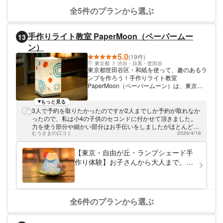
全5件のプランから選ぶ
手作りライト教室 PaperMoon（ペーパームー
13
ン）
5.0
(19件)
東京都
渋谷・目黒・世田谷
東京都世田谷区・和紙を使って、趣のあるラ
ンプを作ろう！手作りライト教室
PaperMoon（ペーパームーン）は、東京都
世田谷区でランプ作り教室を開催しておりま
す。和紙を使ったランプシェードは、趣があ
もっと見る
って落ち着いた雰囲気が魅力的。針金のハン
3人で予約を取りたかったのですが2人までしか予約が取れなか
ダ付けもできて、本格的なランプ作りが体験
ったので、私は小4の子供のセコンドに付かせて頂きました。
できます。ランプ作りが初めてという方も講
力を使う部分や細かい部分はお手伝いをしましたがほとんど子
師がサポートしますので、お気軽に遊びに来
むうさまの口コミ
2026/4/16
供1人で出来ました！ とても素敵なランプになって毎日子供は
てくださいね。
寝る時に付けて寝ています♪ すごく良く出来た!!と未だに自画
自賛しています(〃ω〃) 貴重な体験をさせて頂きました。 あり
【東京・自由が丘・ランプシェード手
がとうございました！
作り体験】お子さんから大人まで。み
んな大好き、富士山がモチーフのラン
タン作ろう！90分ほどで完成して持ち
帰れます！プレゼントにも最適。
全6件のプランから選ぶ