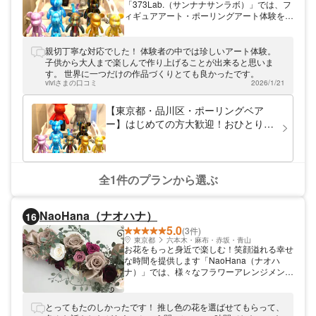
「373Lab.（サンナナサンラボ）」では、フ
ィギュアアート・ポーリングアート体験を開
催。お好きなアクリル絵具を何色か選ん頂
き、一つのカップにまとめ 液体の予測でき
ない動きがマーブリングのような美しい模様
親切丁寧な対応でした！ 体験者の中では珍しいアート体験。
を生み出します。仕上がりが予想できないこ
子供から大人まで楽しんで作り上げることが出来ると思いま
とから新鮮な感動が生まれる。最後までどう
す。 世界に一つだけの作品づくりとても良かったです。
なるか解らないドキドキ、ワクワクがありま
viviさまの口コミ
2026/1/21
す。「五反田駅」から徒歩約５分とアクセス
便利な立地ですので、ぜひ一度ワークショッ
【東京都・品川区・ポーリングベア
プにお出かけください。
ー】はじめての方大歓迎！おひとり様
よりご参加OK♪五反田駅から徒歩5
分！東京第一号店！ベアーアート&ポ
ーリングアートが楽しめる体験教室を
しております♪
全1件のプランから選ぶ
NaoHana（ナオハナ）
16
5.0
(3件)
東京都
六本木・麻布・赤坂・青山
お花をもっと身近で楽しむ！笑顔溢れる幸せ
な時間を提供します「NaoHana（ナオハ
ナ）」では、様々なフラワーアレンジメント
教室を開催！趣味の方から資格を目指す方ま
で、どなたでも楽しんでいただけるような幅
広いレッスンをご用意しています！自宅用に
とってもたのしかったです！ 推し色の花を選ばせてもらって、