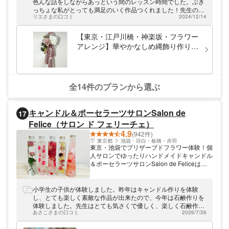
もプレゼント用にもピッタリな、部屋を華や
色んな話をしながらあっという間のレッスン時間でした。ぶき
かに飾る作品作りが楽しめますよ♪日々に癒
っちょな私がとっても満足のいく作品つくれました！先生の雰
しが欲しいと感じている方はぜひ体験しに来
リエさまの口コミ
2024/12/14
囲気もとっても安心できて楽しくレッスンできました！ありが
てくださいね！
とうございました！
【東京・江戸川橋・神楽坂・フラワー
アレンジ】華やかなしめ縄飾り作り体
験☆お正月タッセルアレンジメント
（1個）
全14件のプランから選ぶ
キャンドル＆ポーセラーツサロンSalon de
17
Felice（サロン ド フェリーチェ）
4.9
(942件)
東京都
池袋・目白・板橋・赤羽
東京・池袋でプリザーブドフラワー体験！個
人サロンでゆったりハンドメイドキャンドル
＆ポーセラーツサロンSalon de Feliceは、
池袋にてプリザーブドフラワーで作るハーバ
リウム体験レッスンを開催中。「植物標本
集」という意味のハーバリウムは、お花を標
小学生の子供が体験しました。昨年はキャンドル作りを体験
本みたいに飾っておける新感覚のインテリア
し、とても楽しく素敵な作品が出来たので、今年は石鹸作りを
です。当店は少人数制の個人サロン。気軽に
体験しました。先生はとても気さくで優しく、楽しく石鹸作り
遊びにきて、ゆったりとハンドメイドをお楽
あさこさまの口コミ
2026/7/26
が出来ました。とても素敵な石鹸が出来ました♡また他の体験
しみいただけます。
もしてみたいです♫