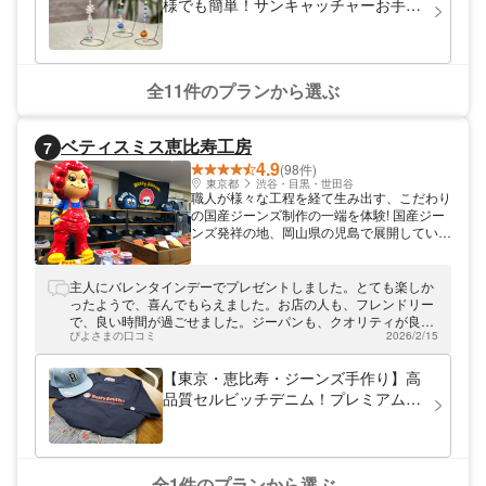
様でも簡単！サンキャッチャーお手軽
体験
全11件のプランから選ぶ
ベティスミス恵比寿工房
7
4.9
(98件)
東京都
渋谷・目黒・世田谷
職人が様々な工程を経て生み出す、こだわり
の国産ジーンズ制作の一端を体験! 国産ジー
ンズ発祥の地、岡山県の児島で展開している
ジーンズ作り体験を、東京でも体験できるジ
ーンズ工場です。お好みのボタン、リベッ
ト、革パッチを選び、職人と同じ機械を使っ
主人にバレンタインデーでプレゼントしました。とても楽しか
て、奥深いジーンズ製作の一端を体験できま
ったようで、喜んでもらえました。お店の人も、フレンドリー
す。ジーンズ通からも一目置かれる「岡山デ
で、良い時間が過ごせました。ジーパンも、クオリティが良
ニム」の製法で、オリジナルのジーンズを作
ぴよさまの口コミ
2026/2/15
く、良いプレゼントになりました
ってみませんか。
【東京・恵比寿・ジーンズ手作り】高
品質セルビッチデニム！プレミアムジ
ーンズ作り（オリジナルトートバッグ
付き）
全1件のプランから選ぶ