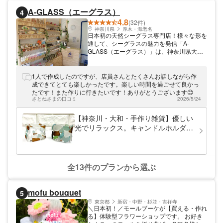
時間、誰かを思いながら作る時間、家族で笑
い合う時間──そのすべてが、旅や日常の中
A-GLASS（エーグラス）
4
で特別な思い出になります。 川越で「何か
4.8
(32件)
特別な体験をしたい」「家族で想い出を作り
神奈川県
厚木・海老名
たい」「気分転換したい」 そんな方にこ
日本初の天然シーグラス専門店！様々な形を
そ、as-is川越の手作り体験はぴったりで
通して、シーグラスの魅力を発信「A-
す。 あなたの“願いと想いをカタチにする特
GLASS（エーグラス）」は、神奈川県大和
別な時間”を、ここ川越でお手伝いします。
市にある天然シーグラスの専門店。当店で扱
うシーグラスは全て“天然”。「自然が作り上
げた芸術作品ともいえるシーグラスの魅力を
1人で作成したのですが、店員さんとたくさんお話しながら作
皆様に伝えたい！」という思いからワークシ
成できてとても楽しかったです。楽しい時間を過ごせて良かっ
ョップを毎日開催しております。楽しくステ
たです！また作りに行きたいです！ありがとうございます😊
キな思い出と作品が、皆様に残るようにサポ
さとねさまの口コミ
2026/5/24
ートさせていただきます。
【神奈川・大和・手作り雑貨】優しい
光でリラックス。キャンドルホルダー
1個
全13件のプランから選ぶ
mofu bouquet
5
東京都
新宿・中野・杉並・吉祥寺
＼日本初！／モールブーケが【買える・作れ
る】体験型フラワーショップです。 お好き