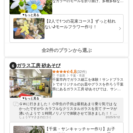
なカラーのモールを折り曲げ、多種多様なリ
ボンやラッピング紙を自由に組み合わせて、
「あなただけのモールブーケ」を制作コース
のご予約が可能です。 ここでしか出会えな
もっと見る
い、特別な一束を作ってみませんか？ ※購入
【2人で1つの花束コース】ずっと枯れ
のみはご予約不要。モールフラワーは1輪か
ない♪モールフラワー作り！
ら購入できます。
全2件のプランから選ぶ
ガラス工房 砂あそび
6
4.8
(32件)
千葉県
千葉・市原
千葉市内でガラス細工を体験！サンドブラス
トでオリジナルのお皿やグラスを作ろう千葉
県にあるガラス工房 砂あそびでは、サンド
ブラストという製法でガラス製品を作ってい
ます。「人の思いを形に」をコンセプトに、
もっと見る
皆様の作品作りをお手伝いしております。サ
ＧＷに行きました！ 小学生の子供は最初あまり乗り気では な
ンドブラストとは、専用の機械を使ってガラ
かったですが💦 カラフルなクリスタルガラスを見て テーマが
スをすりガラス状に加工する製法のこと。体
湧いたようで １時間ノリノリで体験させて頂きました！！ 家
験会では、3種類の器のなかからお好きなも
しょうママさまの口コミ
2025/5/12
に飾って、見るたびに楽しい思い出が浮かびます！ ありがとう
のを選んで、制作をお楽しみください。
ございました！！
【千葉・サンキャッチャー作り】お子