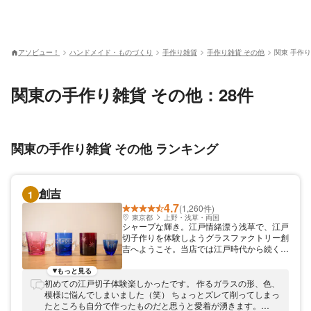
アソビュー！
ハンドメイド・ものづくり
手作り雑貨
手作り雑貨 その他
関東 手作り
関東の手作り雑貨 その他：28件
関東の手作り雑貨 その他 ランキング
創吉
1
4.7
(1,260件)
東京都
上野・浅草・両国
シャープな輝き。江戸情緒漂う浅草で、江戸
切子作りを体験しようグラスファクトリー創
吉へようこそ。当店では江戸時代から続く伝
統工芸、江戸切子作り体験を楽しめます。
200年の歴史を持つ伝統工芸・江戸切子を体
もっと見る
験 江戸切子は江戸時代から伝わる伝統工芸
初めての江戸切子体験楽しかったです。 作るガラスの形、色、
です。グラスに彫刻を施すことで、様々な文
模様に悩んでしまいました（笑） ちょっとズレて削ってしまっ
様を描くことができます。彫刻と聞くと難し
たところも自分で作ったものだと思うと愛着が湧きます。