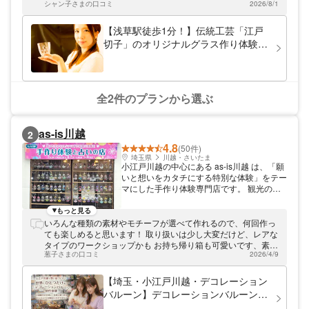
そうなイメージがあるかもしれませんが、ど
シャン子さまの口コミ
2026/8/1
（笑） 完成した作品を自由に写真を撮る時間があったり、また
なたでも楽しく体験していただけます。今ま
作品と一緒に記念撮影してくれるのでそのサービスはとても良
での体験でグラスを割ってしまったお客様は
かったです！！
【浅草駅徒歩1分！】伝統工芸「江戸
おりません。お気軽にご参加ください。 浅
切子」のオリジナルグラス作り体験＜
草駅からすぐ近く。見ているのも楽しいグラ
東京観光の思い出に＞（約1～1.5時
スショップです 当店はバー用品やバー専用
間）
グラスなどを扱うグラスショップです。きら
きらと輝くグラスは、見ているだけでも楽し
くなります。ぜひごゆっくりご覧ください。
全2件のプランから選ぶ
浅草駅から徒歩ですぐそばにあり、大変お越
しやすい場所にございます。スカイツリーや
雷門も近くにあるので、体験の後に東京観光
as-is川越
2
もお楽しみいただけます。 下町の浅草で、
4.8
江戸時代から受け継がれてきた伝統工芸を体
(50件)
験してみませんか。皆様のお越しをお待ちし
埼玉県
川越・さいたま
小江戸川越の中心にある as-is川越 は、「願
ております。
いと想いをカタチにする特別な体験」をテー
マにした手作り体験専門店です。 観光の途
中でも、地元の方の日常でも、ふらっと立ち
寄れる“心がふっと軽くなる場所”として、多
もっと見る
くのお客様に選ばれています。 初めての方
いろんな種類の素材やモチーフが選べて作れるので、何回作っ
でも安心して楽しめるよう、スタッフが丁寧
ても楽しめると思います！ 取り扱いは少し大変だけど、レアな
にサポートし、どの体験も必ず素敵な作品に
タイプのワークショップかも お持ち帰り箱も可愛いです、素敵
仕上がるのが当店の魅力です。 一番人気
葱子さまの口コミ
2026/4/9
な体験有難うございました！
は、透明バルーンの中に好きな色や素材を詰
め込んで作る”デコレーションバルーン制作
【埼玉・小江戸川越・デコレーション
体験”。 推しカラーや誕生日、記念日などテ
バルーン】デコレーションバルーンの
ーマに合わせて自由にデザインでき、完成し
制作体験♪ 手ぶらでOK！5歳から作れ