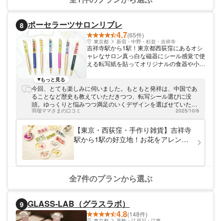
ポーセラーツサロンリブレ
8
4.7
(65件)
東京都
新宿・中野・杉並・吉祥寺
吉祥寺駅から1駅！東京都西荻窪にあるオシ
ャレなサロン真っ白な磁器にシール感覚で使
える転写紙を貼ってオリジナルの食器や小物
を作るポーセラーツを始め、ハーバリウム、
ハーバリウムボールペン、アロマハイストー
もっと見る
ン、レジン、カルトナージュなどハンドメイ
今回、とても楽しみに伺いました。もともと発祥は、中国であ
ド教室です。お好きな体験を手軽に！少人数
ることなど歴史も教えていただきつつ、転写シール選びに没
制最大4名様アットホームで親切丁寧に楽し
頭。ゆっくりと悩みつつ満足のいくデザインを選ばせていただ
んで頂けるようご案内しております。教室は
羽瑠ママさまの口コミ
2025/10/6
き、出来上がりを想定しつつ、配達しながら頑張りました！10
西荻窪駅より徒歩6分駅から近くお越し頂き
日程度は仕上がるまでにかかるとのこと。楽しみにして届くこ
やすい場所にあります。吉祥寺駅隣です。
とを待ちたいと思います。おすすめです！！！！！
【東京・西荻窪・手作り雑貨】吉祥寺
駅から1駅の好立地！お花をアレンジ
して完成！本物のお花の箸置き（2
個）
全7件のプランから選ぶ
GLASS-LAB（グラスラボ）
9
4.8
(148件)
東京都
葛飾・江戸川・江東