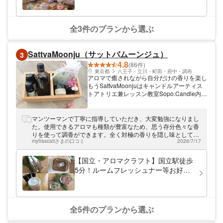
た瞬間の“ときめき”は大人も子どもも笑顔に
ます・女性に大人気！ ◎インテリア
なるほど。 写真映えも抜群で、旅の思い出
やプレゼントにも最適です。 親子で一緒に
やプレゼントにもおすすめ
作る時間は、忘れられない思い出になりま
全3件のプランから選ぶ
す。 次に人気なのが、願いを込めて作る”パ
ワーストーンブレスレット手作り体験”。 石
の意味を知りながら「今の自分に必要な一
SattvaMoonju（サットバムーンジュ）
3
本」を選ぶ時間は、大人にも子どもにも特別
4.8
な体験。 家族でお揃いのブレスレットを作
(86件)
ったり、友達同士で交換したりと、作品
東京都
八王子・立川・町田・府中・調布
アロマで癒されながら自分だけの香りを楽し
に“想い”が宿るのが魅力です。 占いと組み合
もうSattvaMoonjuはキャンドルアーティス
わせて作る方も多く、世界にひとつだけのお
トアトリエ兼レッスン教室Sopo.Candle内に
守りとして大切にされる方が増えています。
あり、キャンドルやレッスン風景にも出会え
お子さまに大人気なのが、好きな色やチャー
る素敵な空間です。それぞれにぴったりなお
ムを選んで作る”キラキラ★おまもりキーホ
好きなアロマを使い、オリジナルのアロマ作
マンツーマンで丁寧に指導していただき、大変勉強になりまし
ルダー”。 短時間で完成するため、観光の合
品を作ることができます。国立駅から徒歩5
た。使用できるアロマも種類が豊富なため、思う存分色々な香
間にも気軽に参加でき、夏休みの自由研究や
分とアクセス便利です。
りを使って調香ができます。全く対極の香りを隠し味として使
旅の記念にもぴったり。 小さな手でも作り
myfrascatiさまの口コミ
2026/7/17
用して、深みと余韻のある香りを作ることができました。また
やすい工程なので、親子で一緒に楽しめる体
機会があれば新たな香りに挑戦させていただきたいと思いま
験として好評です。 すべての体験は屋内で
す。
【国立・アロマクラフト】国立駅徒歩
行えるため、雨の日や暑い日でも安心。 観
光の途中で「ちょっと休憩したい」「子ども
5分！ルームフレッシュナー等お好き
が楽しめる場所に行きたい」という時にも最
な2種類を！選べるアロマクラフト体
適です。 スタッフが優しくサポートするの
験
で、手先に自信がない方でも必ず可愛い作品
が完成します。 as-is川越の手作り体験は、
作品を作るだけではなく、“心が整う時間”を
全5件のプランから選ぶ
提供する体験です。 自分の好きな色を選ぶ