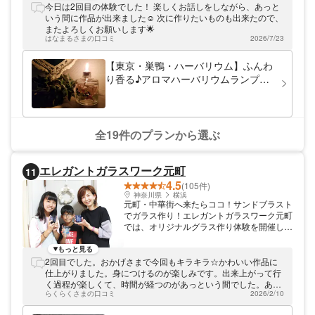
ドル」などを作れます。 ※ハーバリウムを1
今日は2回目の体験でした！ 楽しくお話しをしながら、あっと
万本以上制作した経験豊富な講師が丁寧に教
いう間に作品が出来ました☺️ 次に作りたいものも出来たので、
えてくれるので、ものづくりに自信がない方
またよろしくお願いします🌟
でもご安心ください。 ※当教室でのモノ作り
はなまるさまの口コミ
2026/7/23
は「楽しむ事」を大切にしながら、リラック
スした空間でレッスンをご満喫いただけま
【東京・巣鴨・ハーバリウム】ふんわ
す。 お好みの花材で自由にデザインを作り
り香る♪アロマハーバリウムランプ（1
上げてゆく工程をお楽しみください。 ハー
個）※平日割引対象
バリウムの製造・販売を行う、【ずこうし
つ】が運営しておりますので、花材の種類が
300種類以上と!!!豊富にあり、お花に囲まれ
た空間でレッスンすることができます。 ※講
全19件のプランから選ぶ
師が厳選した季節の花材を随時入荷しており
ます。同じお花でも季節によって色味が変わ
ったり、当教室だけの特別な色のお花もあっ
エレガントガラスワーク元町
11
て、様々なデザインを作ることができます。
4.5
巣鴨駅から池袋駅までは電車で5分なので、
(105件)
乙女ロードやサンシャイン水族館などへのア
神奈川県
横浜
元町・中華街へ来たらココ！サンドブラスト
クセスも良好です。 当教室の徒歩圏内には
でガラス作り！エレガントガラスワーク元町
「巣鴨地蔵通り商店街」をはじめ、モダンで
では、オリジナルグラス作り体験を開催して
閑静な日帰り温泉「東京染井温泉
います。サンドブラスト機を使い砂を吹きか
SAKURA」、歴史を感じる都立庭園「六義
けるだけで、見事なデザインのグラス作品
もっと見る
園」などがあり、体験と合わせて1日を満喫
に。当店は、観光やショッピングにも便利な
2回目でした。おかげさまで今回もキラキラ☆かわいい作品に
できる散策スポットが充実しています。 み
元町・中華街エリアにございます。「石川町
仕上がりました。身につけるのが楽しみです。出来上がって行
なさまのお越しを心よりお待ちしておりま
駅」から徒歩5分「元町・中華街駅」から徒
く過程が楽しくて、時間が経つのがあっという間でした。あり
す。
歩8分ほどです。お気軽にお越しください。
らくらくさまの口コミ
2026/2/10
がとうございました。