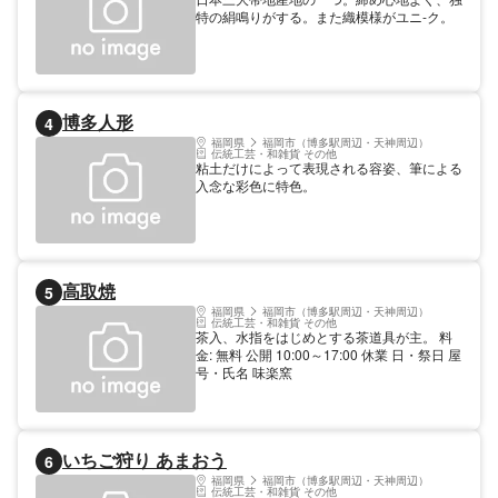
特の絹鳴りがする。また織模様がユニ-ク。
博多人形
4
福岡県
福岡市（博多駅周辺・天神周辺）
伝統工芸・和雑貨 その他
粘土だけによって表現される容姿、筆による
入念な彩色に特色。
高取焼
5
福岡県
福岡市（博多駅周辺・天神周辺）
伝統工芸・和雑貨 その他
茶入、水指をはじめとする茶道具が主。 料
金: 無料 公開 10:00～17:00 休業 日・祭日 屋
号・氏名 味楽窯
いちご狩り あまおう
6
福岡県
福岡市（博多駅周辺・天神周辺）
伝統工芸・和雑貨 その他