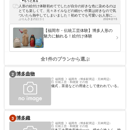
らではの知識で丁寧に指導いたしますので、
もっと見る
自分だけのオリジナルの人形作りを楽しんで
人形の絵付け体験初めてでしたが自分の好きな色に染めるのは
いただけます。博多人形は「伝統工芸品」に
とても楽しくて、元々ネイルなどの細かい作業は好きなので気
も指定されております。改良されながらも守
づいたら熱中してしまいました！初めてでも可愛いお人形に仕
り受け継がれる、歴史ある魅力に触れてくだ
ぷりんさまの口コミ
2024/2/15
上がって満足です！出来上がった人形を持ってお写真を撮って
さい。
いただいたりお店の方も親切でとても良かったです！福岡に行
く際はまた行きたいと思いました！
【福岡市・伝統工芸体験】博多人形の
魅力に触れる！絵付け体験
全1件のプランから選ぶ
博多曲物
2
福岡県
福岡市（博多駅周辺・天神周辺）
伝統工芸・和雑貨 その他
儀式，茶道などの用途として使われている。
博多織
3
福岡県
福岡市（博多駅周辺・天神周辺）
伝統工芸・和雑貨 その他
日本三大帯地産地の一つ。締め心地よく、独