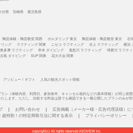
大分県
宮崎県
鹿児島県
陶芸体験・陶芸教室 関西
ボルダリング 東京
陶芸体験・陶芸教室 東京
石
ケリング
ラフティング 関東
ニセコ ラフティング
水上 ラフティング
横浜
奥多摩 ラフティング
串本 ダイビング
鬼怒川 ラフティング
球磨川 ラフテ
古島 ダイビング
SUP 関東
花火大会 関東
アソビュー！ギフト
人気の観光スポット情報
プラン（体験内容、利用日、参加条件、キャンセル規約などの基本情報）が同じ状
いたします。ただし、比較する料金は誰でも確認できる一般公開したプランのみが対
プ
お問い合わせ
広告掲載（メーカー様・広告代理店様）に
！超特割！の特定商取引法に関する表示
プライバシーポリシー
copyright(c) All rights reserved ASOVIEW Inc.