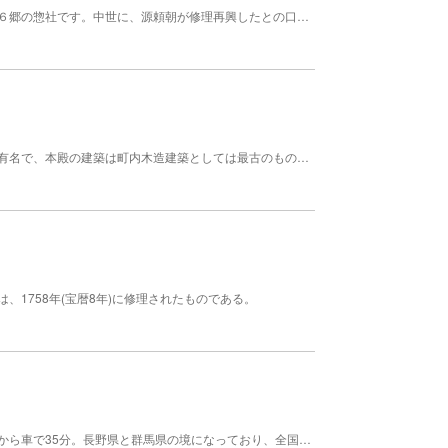
約６万６０００の境内を持つ古大社で、佐久３庄３６郷の惣社です。中世に、源頼朝が修理再興したとの口碑も伝わり、武田信玄が箕輪城攻略の際戦勝祈願をした願文も残ります。 明治時代の神仏毀釈を免れた三重塔などが今も残ります。 ２０１１年には秋原北胤監督作品「一遍上人」（主演：ウド鈴木）のロケ地にもなりました。
浅間山鳴動の際、明治天皇の勅祭のあった社として有名で、本殿の建築は町内木造建築としては最古のものである。
1758年(宝暦8年)に修理されたものである。
長野県北佐久郡軽井沢町にある神社。碓氷軽井沢ICから車で35分。長野県と群馬県の境になっており、全国的にも珍しい県境にある神社である。長野県側では「熊野皇大神社」、群馬県側では「熊野神社」と呼ばれ日本武尊が建立したと伝わっている。神社内にある御神木「しなの木」は、木の中央部分にあるくぼみをある角度から見るとハートの形をしており、開運・縁結びとして人気なパワースポットとなっている。また木の周りを一周すると寿命が一年延びるとも噂される。