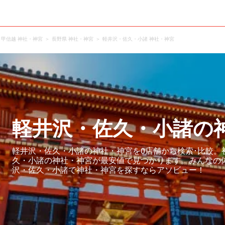
甲信越 神社・神宮
長野県 神社・神宮
軽井沢・佐久・小諸 神社・神宮
軽井沢・佐久・小諸の
軽井沢・佐久・小諸の神社・神宮を0店舗から検索･比較。
久・小諸の神社・神宮が最安値で見つかります。みんなの
沢・佐久・小諸で神社・神宮を探すならアソビュー！