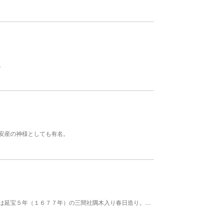
。
安産の神様としても有名。
延喜式佐久３社の一つで御牧７郷の総社です。本殿は延宝５年（１６７７年）の三間社隅木入り春日造り。社伝によれば、景行天皇４０年の鎮座とされています。 毎年８月１５日には例祭榊祭りが開催され、深夜まで盛り上がります。