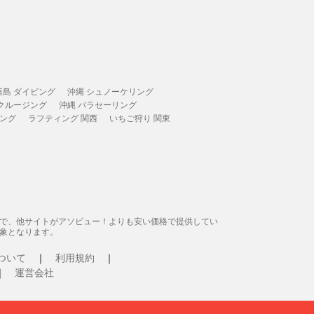
垣島 ダイビング
沖縄 シュノーケリング
 クルージング
沖縄 パラセーリング
ィング
ラフティング 関西
いちご狩り 関東
態で、他サイトがアソビュー！よりも安い価格で提供してい
象となります。
ついて
利用規約
運営会社