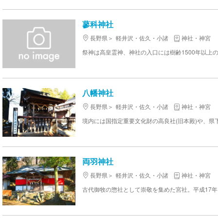
蓼科神社
長野県
軽井沢・佐久・小諸
神社・神宮
祭神は高皇霊神、神社の入口には樹齢1500年以上の
八幡神社
長野県
軽井沢・佐久・小諸
神社・神宮
両羽神社
長野県
軽井沢・佐久・小諸
神社・神宮
古代御牧の惣社として崇敬を集めた宮社。平成17年