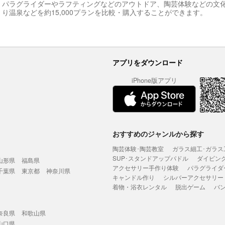
パラグライダーやラフティングなどのアウトドア、陶芸体験などの文
り温泉などを約15,000プランを比較・購入することができます。
アプリをダウンロード
iPhone版アプリ
おすすめのジャンルから探す
陶芸体験･陶芸教室
ガラス細工･ガラス
SUP･スタンドアップパドル
ダイビン
山形県
福島県
アクセサリー手作り体験
パラグライダ
千葉県
東京都
神奈川県
キャンドル作り
シルバーアクセサリー
着物・浴衣レンタル
脱出ゲーム
バ
奈良県
和歌山県
山口県