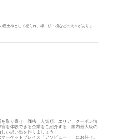
中世の豪族海野氏の氏神でしたが、今は地元自治会の産土神として祀られ、欅・杉・槐などの大木があります。
所を取り寄せ、価格、人気順、エリア、クーポン情
神宮を体験できる企業をご紹介する、国内最大級の
新しい思い出を作りましょう！
のマーケットプレイス「アソビュー！」にお任せ。