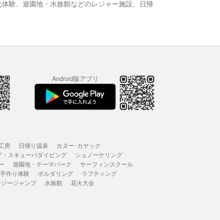
化体験、遊園地・水族館などのレジャー施設、日帰
Android版アプリ
工房
日帰り温泉
カヌー･カヤック
グ・スキューバダイビング
シュノーケリング
ー
遊園地・テーマパーク
サーフィンスクール
 手作り体験
ボルダリング
ラフティング
ンジージャンプ
水族館
花火大会