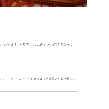
延喜式内社における佐久式内３社の一つとして伝えられています。９月下旬にはお舟まつりが毎年行われています。古くから上州（群馬県）との峠道にあり、建武年間（１３３４〜３８）と文明年間（１４６９〜８７）に兵火で焼けています。 また、武田信玄が太刀を奉納しています。
日本5大稲荷の1つとして県内外の人に信仰されています。2月11日の初午祭にはダルマ市等露店が並び参拝者で賑わいます。 清水寺に似た断崖造りの社殿が目をひきます。近年は学業の神様として、地元高校生が参拝に訪れています。