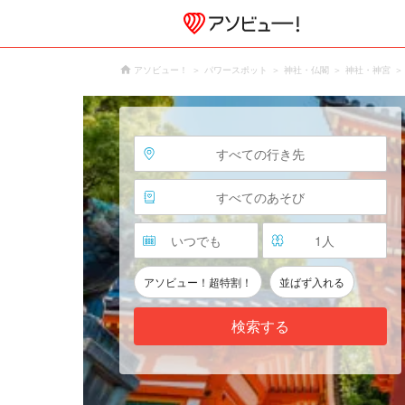
アソビュー！
パワースポット
神社・仏閣
神社・神宮
すべての行き先
すべてのあそび
いつでも
1
人
アソビュー！超特割！
並ばず入れる
検索する