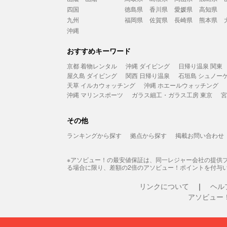
四国
徳島県
香川県
愛媛県
高知県
九州
福岡県
佐賀県
長崎県
熊本県
沖縄
おすすめキーワード
京都 着物レンタル
沖縄 ダイビング
日帰り温泉 関東
屋久島 ダイビング
関西 日帰り温泉
石垣島 シュノー
天草 イルカウォッチング
沖縄 ホエールウォッチング
沖縄 マリンスポーツ
ガラス細工・ガラス工房 東京
宮
その他
ランキングから探す
拠点から探す
掲載お問い合わせ
※アソビュー！の最安値保証は、同一レジャー会社の提供
る場合に限り、差額の2倍のアソビュー！ポイントを付与
リンクについて
ヘル
アソビュー