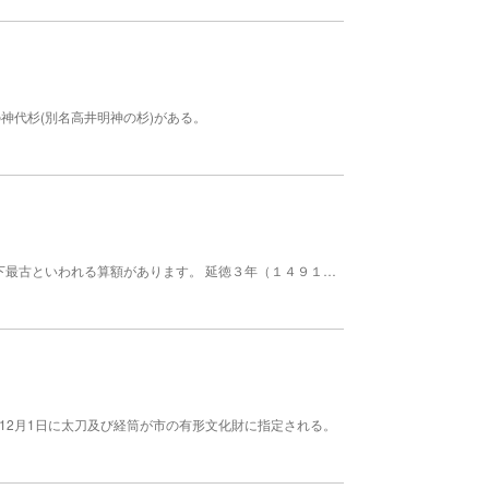
神代杉(別名高井明神の杉)がある。
境内には国指定重要文化財の高良社(旧本殿)や、県下最古といわれる算額があります。 延徳３年（１４９１年）建立。武神、農業神として崇拝された御牧郷の総社です。本殿の彫刻も一見の価値があります。
12月1日に太刀及び経筒が市の有形文化財に指定される。