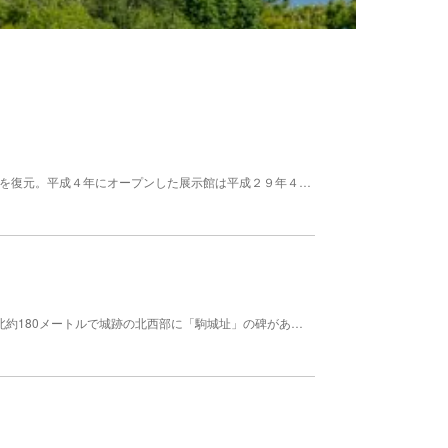
石下地方に５00有余年にわたり、栄えた豊田氏の城を復元。平成４年にオープンした展示館は平成２９年４月２９日にリニューアルオープンしました！ 1・２階：多目的ホール、図書館 ３、４階：石下の歴史、産業の展示 ５階：コミュニティ＆キッズスペース（リニューアル） ６階：常総市出身の作家「長塚節」デジタル展示室（リニューアル） 天守閣は高さが４８．５ｍあり、天気が良ければ関東平野や東京スカイツリーが一望できます。 【料金】 無料
南北朝時代にあった城跡。東西約120メートル、南北約180メートルで城跡の北西部に「駒城址」の碑がある。駒館、駒楯城ともいわれた。駒城は小田城（つくば市）、関城（筑西市）、大宝城とともに常陸国における南朝方の戦略的拠点として重要な存在であった。在地の武将の名は確定できないが、中御門少将実寛を擁して奮戦し、興国１・暦応３年（1340）5月27日、北朝方の将高師冬の猛攻により実寛は生け捕りにされ、やがて落城したといわれる。 文化財 都道府県指定重要文化財 指定年: 1935 11月