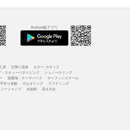
Android版アプリ
工房
日帰り温泉
カヌー･カヤック
グ・スキューバダイビング
シュノーケリング
ー
遊園地・テーマパーク
サーフィンスクール
 手作り体験
ボルダリング
ラフティング
ンジージャンプ
水族館
花火大会