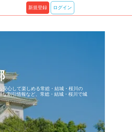
新規登録
ログイン
郭
も安心して楽しめる常総・結城・桜川の
得な割引情報など、常総・結城・桜川で城