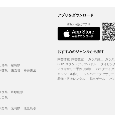
アプリをダウンロード
iPhone版アプリ
おすすめのジャンルから探す
陶芸体験･陶芸教室
ガラス細工･ガラス
SUP･スタンドアップパドル
ダイビン
山形県
福島県
アクセサリー手作り体験
パラグライダ
千葉県
東京都
神奈川県
キャンドル作り
シルバーアクセサリー
着物・浴衣レンタル
脱出ゲーム
バ
奈良県
和歌山県
山口県
大分県
宮崎県
鹿児島県