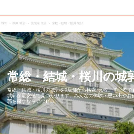
城郭
関東 城郭
茨城県 城郭
常総・結城・桜川 城郭
常総・結城・桜川の城
常総・結城・桜川の城郭を0店舗から検索･比較。初心者で
城郭が最安値で見つかります。みんなの体験・思い出やお
郭を探すならアソビュー！