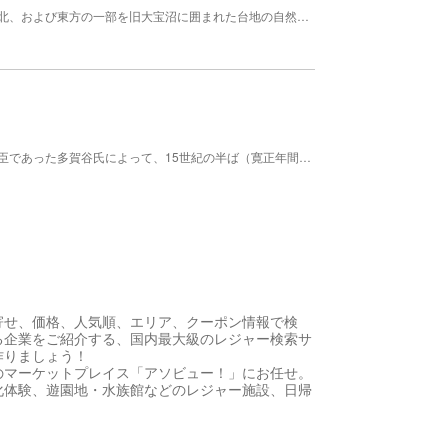
平安時代から南北朝時代にかけてあった城跡。西、北、および東方の一部を旧大宝沼に囲まれた台地の自然の地形を利用して造築された城郭であり、東方も古い時代は沼か湿地であったと思われるから三方断崖に面した要害の地であった。 東西288メートル・南北576メートルで台地の北方を本丸、南方を大手、東を搦手とした。興国２・暦応４年（1341）11月、春日中将顕国が興良親王を奉じて小田城よりここに移ってから、東国における南朝方の拠点となった。その後、北朝方の猛攻をうけて苦戦を続け、食料不足と場内不和のため、興国４・康永２年（1343）11月12日落城。城主下妻政泰は討死したといわれる。 城跡は大宝八幡宮の境内として今にその面影を留めている。八幡宮裏に昭和6年（1931）5月建立の「贈正四位下妻政泰忠死之地」の碑と、昭和18年（1943）11月の「下妻政泰公碑」が建っている。
市内本城町に戦国時代にあった城。もと結城氏の重臣であった多賀谷氏によって、15世紀の半ば（寛正年間）に築城されたといわれた。その後、多賀谷氏は矢田部、水海道以南にまで領地を拡大したが、慶長5年（1600）関ヶ原の戦いに参陣しなかったため、城地没収のうえ追放された。明治22年（1889）本丸跡の台地に多賀谷氏遺跡碑が建てられるまで下妻城と呼ばれた。現在、多賀谷城跡公園となっている。
寄せ、価格、人気順、エリア、クーポン情報で検
る企業をご紹介する、国内最大級のレジャー検索サ
作りましょう！
のマーケットプレイス「アソビュー！」にお任せ。
化体験、遊園地・水族館などのレジャー施設、日帰