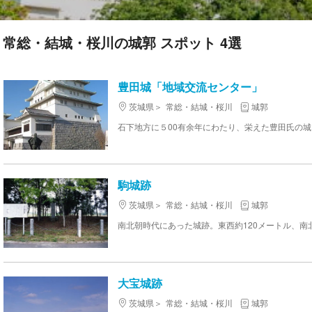
常総・結城・桜川の城郭 スポット 4選
豊田城「地域交流センター」
茨城県
常総・結城・桜川
城郭
駒城跡
茨城県
常総・結城・桜川
城郭
大宝城跡
茨城県
常総・結城・桜川
城郭