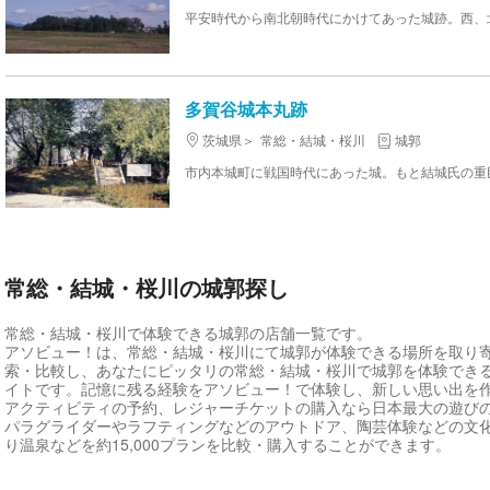
多賀谷城本丸跡
茨城県
常総・結城・桜川
城郭
常総・結城・桜川の城郭探し
常総・結城・桜川で体験できる城郭の店舗一覧です。
アソビュー！は、常総・結城・桜川にて城郭が体験できる場所を取り
索・比較し、あなたにピッタリの常総・結城・桜川で城郭を体験でき
イトです。記憶に残る経験をアソビュー！で体験し、新しい思い出を
アクティビティの予約、レジャーチケットの購入なら日本最大の遊び
パラグライダーやラフティングなどのアウトドア、陶芸体験などの文
り温泉などを約15,000プランを比較・購入することができます。