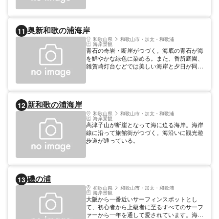
た。現在でも、その歴史を彷彿とさせる砲台
跡などがある。リス、クジャクなどの動物が
生息し、ハイキング・魚釣り・砲台跡巡り・
奥新和歌の浦海岸
11
キャンプなど自然観察やレクリエーションの
好適地で、京阪神エリアからでも日帰りで十
和歌山県
和歌山市・加太・和歌浦
海岸景観
分楽しめる。 令和元年１０月に音声ＡＲア
青石の奇岩・断崖がつづく。海底の青石が海
プリ「友ヶ島」の配信が開始された、アプリ
を鮮やかな緑色に染める。また、番所庭園、
によって観光施設の音声ガイドと第３砲台跡
雑賀崎灯台などでは美しい海岸と夕日が同時
で開催されている音の美術館を楽しむことが
に楽しめる。淡路島や四国まで見渡せる絶景
できる。
スポット。
新和歌の浦海岸
12
和歌山県
和歌山市・加太・和歌浦
海岸景観
高津子山が断崖となって海に迫る海岸。海岸
線に沿って旅館街がつづく。海沿いに観光遊
歩道が通っている。
磯の浦
13
和歌山県
和歌山市・加太・和歌浦
海岸景観
大阪から一番近いサーフィンスポットとし
て、初心者から上級者に至るすべてのサーフ
ァーから一年を通して愛されています。海水