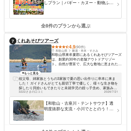
などなしで揺れるカヤックをどうにかしてやっと降りた。 そこ
しプラン｜バギー・カヌー・動物ふれ
はガラス張りなのでお客さんが終わったかどうかは確認できる
あい・釣り体験が全部セット！日帰
はず。 なかなか来ないので呼びに行くとスマホゲームしてい
り・宿泊どちらもOK
た。 素人が地域運営してるかんじなのでお客様の事を考えてと
か安全面とか全く考えていない。 他にも周辺でカヤックなどし
ている所があるのでそこの方が絶対おすすめです。
全8件のプランから選ぶ
くれあそびツアーズ
7
4.9
(90件)
和歌山県
勝浦・串本・すさみ
和歌山県東牟婁郡にあるくれあそびツアーズ
は、創業約30年の老舗アウトドアリゾー
ト。自然が豊富で、広大な敷地に恵まれた当
リゾートでは、シーカヤック、SUPなど
様々な体験プランを開催しております。初心
もっと見る
者の方でも気軽に楽しんでいただけるプラン
祖父母、姉家族とうちの3家族で夏の思い出作りに串本に来ま
です。
した！ ガイドさんがとても親切丁寧で優しく、様々な生き物を
探したり貝拾いもできたりと未就学児の姪っ子含め、家族みん
3222さまの口コミ
2026/7/21
なで楽しむことができました！ 海を気持ち良く進むシーカヤッ
クはとても楽しく子供達にとっても良い体験となりました♪
【和歌山・古座川・テントサウナ】透
明度抜群な支流・小川でととのう！水
と風のテントサウナ（貸切）