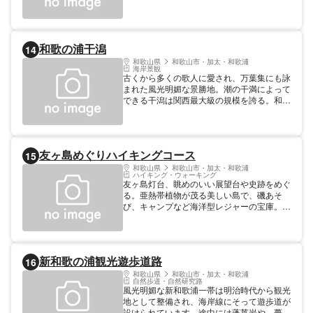
浴期間中（7・8月）は、サーフポイントと
海水浴場をエリアで区別しているので安心し
て楽しめます。
和歌の浦干潟
14
和歌山県
和歌山市・加太・和歌浦
海岸景観
古くから多くの歌人に愛され、万葉集にも詠
まれた風光明媚な景勝地。潮の干満によって
できる干潟は関西最大級の規模を誇る。和歌
の神様として知られる玉津島神社が鎮座する
ほか、周辺には紀三井寺、紀州東照宮、観海
閣、不老橋など徳川家ゆかりの歴史スポット
も多い。様々なウォーキングコースが設定さ
友ヶ島めぐりハイキングコース
15
れているので、歴史散策に最適。
和歌山県
和歌山市・加太・和歌浦
ハイキング・ウォーキング
友ヶ島灯台、眺めのいい展望台や史跡をめぐ
る。亜熱帯植物が茂る美しい島で、磯あそ
び、キャンプなど海洋型レジャーの宝庫。か
つて島全体が要塞だったので弾薬倉庫や砲台
跡が点在している。
新和歌の浦観光遊歩道路
16
和歌山県
和歌山市・加太・和歌浦
自然歩道・自然研究路
風光明媚な新和歌浦一帯は明治時代から観光
地として整備され、海岸線にそって遊歩道が
設けられています。途中には蓬莱岩や、夢の