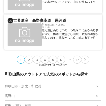
この名がついています。山頂を巡るハイキン
グコースは近くのダイヤモンドトレールから
派生するルートとして利用されています。
世界遺産 高野参詣道 黒河道
20
和歌山県
高野山
山岳
黒河道は高野七口の一つ黒河口に至る高野参
詣道で、橋本市賢堂から国城山東麓の明神が
田和を越え、藁谷から九度山町の市平で丹生
川を渡り、久保から高野町の粉撞峠を越え、
高野山内の千手院谷に入る登山道です。橋本
から高野山への近道とされ、また、大和国
（奈良県）からの参詣客がよく利用されたこ
とから大和口とも呼ばれました。 『高野
•••
1
2
3
4
5
6
17
春秋編年輯録』の天正９年（１５８１）の記
事には「大和口」と見え、同じく正保元年
全
335
件中
1~20
件を表示中
（1644）の記事には「大和口又号粉撞峠
口」と記載され、さらに江戸時代後期に編纂
和歌山県のアウトドアで人気のスポットから探す
された『紀伊國名所図会』には「黒河口 或
は大和口ともいふ」と記されていて、中世末
期には大和口と呼ばれていたものが、江戸時
和歌山市・加太・和歌浦
代後期になって黒河道の呼称が用いられるよ
うになったと考えられます。 道が険しい
ことから、多くの参詣客は黒河道の西方を並
高野山
行する京大坂道を利用したようですが、黒河
道は文禄３年（１５９４）の豊臣秀吉の高野
有田・御坊・日高
参詣の帰途に用いたと言われ、そのルートが