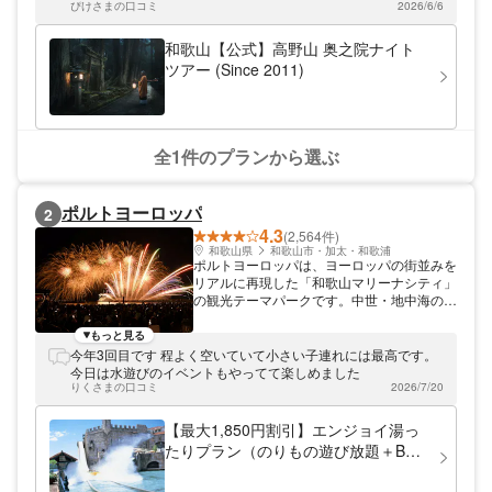
します。運が良ければムササビ、コウモリ、
ぴけさまの口コミ
2026/6/6
フクロウ、ホタルなども見ることができま
す。
和歌山【公式】高野山 奥之院ナイト
ツアー (Since 2011)
全1件のプランから選ぶ
ポルトヨーロッパ
2
4.3
(2,564件)
和歌山県
和歌山市・加太・和歌浦
ポルトヨーロッパは、ヨーロッパの街並みを
リアルに再現した「和歌山マリーナシティ」
の観光テーマパークです。中世・地中海の港
街をモチーフにした園内にはロマンチックな
世界観が広がり、カップルや友人同士での写
もっと見る
真撮影にもピッタリ。また、ＡＲにＶＲアト
今年3回目です 程よく空いていて小さい子連れには最高です。
ラクションやミニコースター、落差22ｍの
今日は水遊びのイベントもやってて楽しめました
激流を滑り落ちるウォーターライドといった
りくさまの口コミ
2026/7/20
アトラクションも24種類が揃い、大人も子
供も1日飽きずに遊び尽くせます。その他、
【最大1,850円割引】エンジョイ湯っ
キャラクターショーといった季節ごとのイベ
たりプラン（のりもの遊び放題＋BBQ
ントも好評です。アソビューでは、ポルトヨ
＋温泉入浴）
ーロッパの割引クーポンを販売中。「スタン