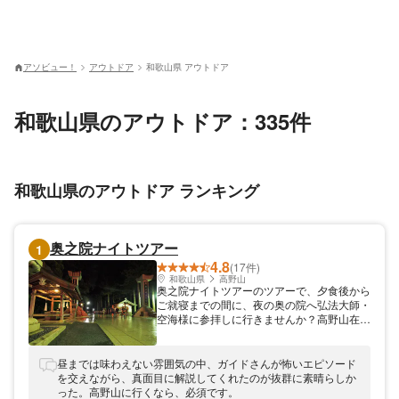
アソビュー！
アウトドア
和歌山県 アウトドア
和歌山県のアウトドア：335件
和歌山県のアウトドア ランキング
奥之院ナイトツアー
1
4.8
(17件)
和歌山県
高野山
奥之院ナイトツアーのツアーで、夕食後から
ご就寝までの間に、夜の奥の院へ弘法大師・
空海様に参拝しに行きませんか？高野山在住
の“金剛峯寺境内案内人有資格者”がガイドい
たします。昼間に奥の院に行かれた方も、日
中とはまた違った幻想的な奥之院を見ること
昼までは味わえない雰囲気の中、ガイドさんが怖いエピソード
が出来ます。奥の院の不思議な伝説や高野山
を交えながら、真面目に解説してくれたのが抜群に素晴らしか
に伝わる大切な教えなどについてもお話いた
った。高野山に行くなら、必須です。