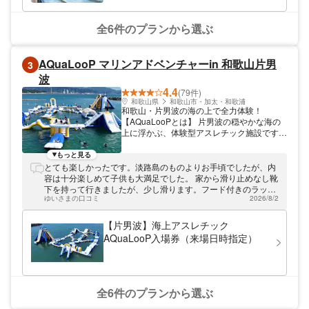
ダードパス」が最大200円割引になるお得な
内容です。また、割引クーポンはスマホでの
事前購入となるので入場もスムーズ。ポルト
全6件のプランから選ぶ
ヨーロッパの割引クーポンを使って、美しい
中世ヨーロッパの街並みやアトラクションを
存分に満喫してみてはいかがでしょうか。
AQuaLooP マリンアドベンチャーin 和歌山片男
3
波
4.4
(79件)
和歌山県
和歌山市・加太・和歌浦
和歌山・片男波の海の上で全力体験！
【AQuaLooPとは】 片男波の穏やかな海の
上に浮かぶ、体験型アスレチック施設です。
多種多様なアトラクションが並ぶコースを、
水しぶきを浴びながら攻略していく爽快感が
もっと見る
魅力！ 飛んで、滑って、海におっこちて、
とても楽しかったです。淡路島のものよりお手頃でしたが、内
それでも先へ進む——！ 日常ではなかなか
容は十分楽しめて子供も大満足でした。 家から滑り止めなし靴
味わえないスリルと達成感が体験できます！
下を持って行きましたが、少し滑ります。フード付きのラッシ
ライフジャケット着用なので、泳ぎが苦手な
ゆいさまの口コミ
2026/8/2
ュガードはフード隠してと仰っていました。子供が最後、使い
方やお子さまも安心。 家族・カップル・友
たい遊具が混んでて使えなくて消化不良だったようなので、ど
人グループで、全員が本気になれる夏のアク
うしてもやりたいものは先にやっておいた方が良いかも。一通
【片男波】海上アスレチック
ティビティです！ 【こんな方におすすめ】
りは何とか回れるぐらいの混み具合、遊具量だと思います。
AQuaLooP入場券（来場日時指定）
・お子様と一緒に本気で遊びたい方 ・いつ
もと違うアクティブな遊びをしたい方 ・夏
の思い出を全力でつくりたい方 ・我こそは
体力自慢！という方 ・映えを求める方
全6件のプランから選ぶ