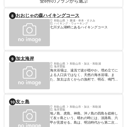
全8件のプランから選ぶ
おおじゃの森ハイキングコース
8
和歌山県
勝浦・串本・すさみ
ハイキング・ウォーキング
七川ダム湖畔にあるハイキングコース
加太海岸
9
和歌山県
和歌山市・加太・和歌浦
海岸景観
海水浴場は、遠浅で波が穏やか。埋め立てに
よる人口浜ではなく、天然の海水浴場。ま
た、加太は古くからの漁村で、明石、鳴門と
並び称される「加太のマダイ」が獲れること
でも有名。真鯛は、伝統の一本釣りで釣るこ
とにより、鮮度が保たれ、魚体も美しい。近
くには、女性のための神様として知られる淡
友ヶ島
10
嶋神社や温泉施設がある。
和歌山県
和歌山市・加太・和歌浦
海岸景観
地ノ島、虎島、神島、沖ノ島の四島を総称し
て友ヶ島という。晴れの時には、淡路島、六
甲が見渡せる。島は、明治時代から第二次世
界大戦まで、軍事要塞として使用されてい