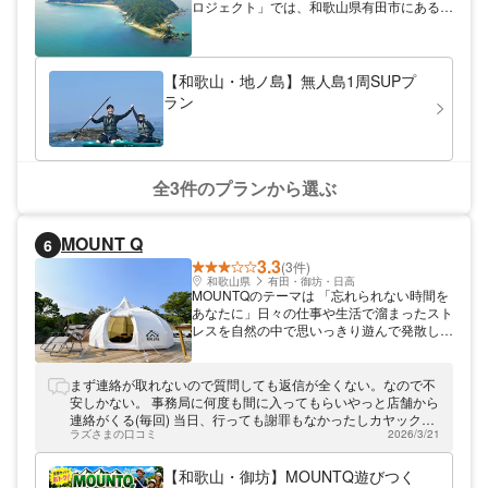
ロジェクト」では、和歌山県有田市にある無
人島「地ノ島（じのしま）」にご案内いたし
ます。 港から直行船に乗り約7分、大阪市内
や関西国際空港からも1時間程度と気軽にア
クセスできる立地です。 和歌山随一の透き
【和歌山・地ノ島】無人島1周SUPプ
通った海と、広大なビーチが広がるこの島
ラン
で、非日常の体験があなたを待っています！
日本一気軽に行ける無人島・地ノ島に遊びに
来ませんか？
全3件のプランから選ぶ
MOUNT Q
6
3.3
(3件)
和歌山県
有田・御坊・日高
MOUNTQのテーマは 「忘れられない時間を
あなたに」日々の仕事や生活で溜まったスト
レスを自然の中で思いっきり遊んで発散し
て、また日常生活に戻って辛い事があっても
MOUNTQで過ごした時間を思い出して頑張
ってほしい。 そんな思いを込めて施設を作
まず連絡が取れないので質問しても返信が全くない。なので不
り、誰でも気軽に来れるリーズナブルな料金
安しかない。 事務局に何度も間に入ってもらいやっと店舗から
と楽しいコンテンツの多さを目指しました。
連絡がくる(毎回) 当日、行っても謝罪もなかったしカヤックも
ラズさまの口コミ
2026/3/21
レクチャーの後、実際に体験するとあったのにいきなり乗らさ
れオールを渡され放置された。 終わっても乗り場に現れず放置
され、こちら側からカヤックから降りて待つはめに。サポート
【和歌山・御坊】MOUNTQ遊びつく