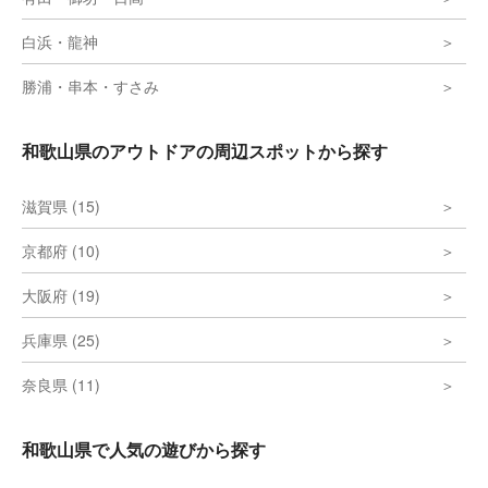
『紀伊続風土記』に見えます。高野山周辺で
は、地域の産物を高野山へ奉納する「雑事
白浜・龍神
（ぞうじ）のぼり」にも利用されたとみら
れ、物資の輸送にも用いられたものと推定さ
勝浦・串本・すさみ
れています。 黒河道の具体的な経路につ
いては前に記す『紀伊続風土記』以外に明確
な資料は見当たらず、このルートが復元され
て、平成２７年１０月、国の史跡に指定され
和歌山県のアウトドアの周辺スポットから探す
ました。 さらに、平成２８年１０月、黒
河道は高野参詣道の一つとして世界遺産「紀
伊山地の霊場と参詣道」に追加登録されまし
滋賀県 (15)
た。
京都府 (10)
大阪府 (19)
兵庫県 (25)
奈良県 (11)
和歌山県で人気の遊びから探す