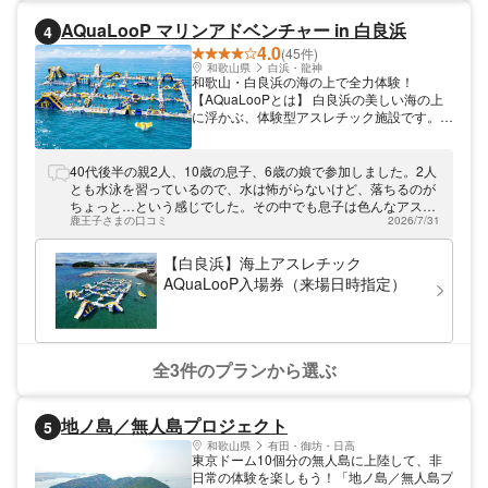
AQuaLooP マリンアドベンチャー in 白良浜
4
4.0
(45件)
和歌山県
白浜・龍神
和歌山・白良浜の海の上で全力体験！
【AQuaLooPとは】 白良浜の美しい海の上
に浮かぶ、体験型アスレチック施設です。
多種多様なアトラクションが並ぶコースを、
水しぶきを浴びながら攻略していく爽快感が
魅力！ 飛んで、滑って、海におっこちて、
40代後半の親2人、10歳の息子、6歳の娘で参加しました。2人
それでも先へ進む——！ 日常ではなかなか
とも水泳を習っているので、水は怖がらないけど、落ちるのが
味わえないスリルと達成感が体験できます！
ちょっと…という感じでした。その中でも息子は色んなアスレ
ライフジャケット着用なので、泳ぎが苦手な
鹿王子さまの口コミ
2026/7/31
チックにチャレンジし、次の日も遊びたい！というので２日連
方やお子さまも安心。 家族・カップル・友
続でお世話になりました。 娘は怖がって、登る、降りるのとこ
人グループで、全員が本気になれる夏のアク
ばかり。ジャンプしたりは手前で海に降りて次の目的地まで泳
【白良浜】海上アスレチック
ティビティです！ 【こんな方におすすめ】
いでなんとか遊びきりました。 来年はもっと楽しめるかと思い
AQuaLooP入場券（来場日時指定）
・お子様と一緒に本気で遊びたい方 ・いつ
ます。 あと、靴下はレンタルして良かったと思います。 スタ
もと違うアクティブな遊びをしたい方 ・夏
ッフさんはみなさん親切で、そのあたりも好印象でした。 ぜひ
の思い出を全力でつくりたい方 ・我こそは
また利用させていただきたいです。
体力自慢！という方 ・映えを求める方
全3件のプランから選ぶ
地ノ島／無人島プロジェクト
5
和歌山県
有田・御坊・日高
東京ドーム10個分の無人島に上陸して、非
日常の体験を楽しもう！「地ノ島／無人島プ