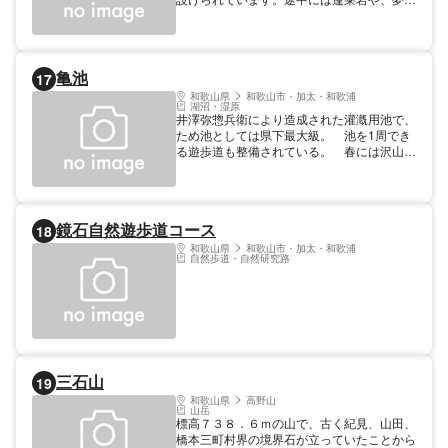
鐘などの見どころがあり、対岸には和歌山マ
リーナシティが望めます。 和歌山市新和歌
浦～田野 １．８ｋｍ
亀池
17
和歌山県
和歌山市・加太・和歌浦
湖沼・湿原
井澤弥惣兵衛により造成された灌漑用池で、
ため池としては県下最大級。 池を1周でき
る遊歩道も整備されている。 春には沢山の
桜が咲き、大勢の花見客で賑わう。 【規
模】面積：9.9
鏡石自然遊歩道コース
18
和歌山県
和歌山市・加太・和歌浦
自然歩道・自然研究路
三石山
19
和歌山県
高野山
山岳
標高７３８．６ｍの山で、古く紀見、山田、
橋本三町村界の境界石が立っていたことから