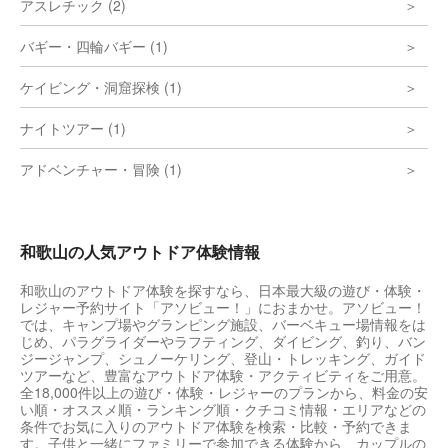
アスレチック (2)
バギー・四輪バギー (1)
ケイビング・洞窟探検 (1)
ナイトツアー (1)
アドベンチャー・冒険 (1)
和歌山の人気アウトドア体験情報
和歌山のアウトドア体験を探すなら、日本最大級の遊び・体験・
レジャー予約サイト「アソビュー！」におまかせ。アソビュー！
では、キャンプ場やグランピング施設、バーベキュー場情報をは
じめ、パラグライダーやラフティング、ダイビング、釣り、バン
ジージャンプ、シュノーケリング、登山・トレッキング、ガイド
ツアーなど、豊富なアウトドア体験・アクティビティをご用意。
全18,000件以上の遊び・体験・レジャーのプランから、料金の安
い順・オススメ順・ランキング順・クチコミ情報・エリアなどの
条件でお気に入りのアウトドア体験を検索・比較・予約できま
す。子供と一緒にファミリーで参加できる体験から、カップルの