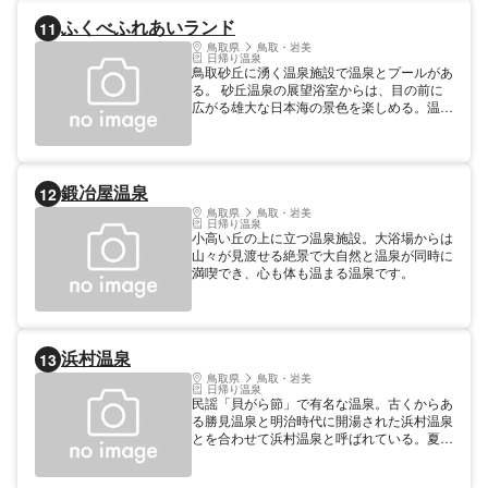
ふくべふれあいランド
11
鳥取県
鳥取・岩美
日帰り温泉
鳥取砂丘に湧く温泉施設で温泉とプールがあ
る。 砂丘温泉の展望浴室からは、目の前に
広がる雄大な日本海の景色を楽しめる。温水
プールは25ｍで5コースがあり、日本海を望
む北側のプールサイドを広くとり幼児用プー
ルや保温槽などを配置してありる。
鍛冶屋温泉
12
鳥取県
鳥取・岩美
日帰り温泉
小高い丘の上に立つ温泉施設。大浴場からは
山々が見渡せる絶景で大自然と温泉が同時に
満喫でき、心も体も温まる温泉です。
浜村温泉
13
鳥取県
鳥取・岩美
日帰り温泉
民謡「貝がら節」で有名な温泉。古くからあ
る勝見温泉と明治時代に開湯された浜村温泉
とを合わせて浜村温泉と呼ばれている。夏は
海水浴・地引網でにぎわっている。 【宿泊
情報】総定員：250人、宿泊施設軒数：2軒