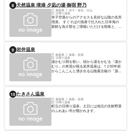
婦人病・慢性便秘 【料金】 大人: 700円 子
天然温泉 境港 夕凪の湯 御宿 野乃
8
供: 350円 幼児: 0円 その他: 1800円 家族風呂
（1時間）
鳥取県
米子・皆生・大山
日帰り温泉
米子空港からのアクセスも良好な山陰の名所
境港。 すぐそばの漁港で仕入れた日本海の
新鮮な魚介類をご堪能いただける朝食と、御
宿野乃で唯一楽しめる夕食が自慢です。 最
上階にある大浴場からは日本海を背景に境港
の街を一望できます。 【料金】 大人: 600円
6:00～10:00 入浴の場合 ※900円 15:00～
岩井温泉
9
21:00 入浴の場合 子供: 300円 6:00～
10:00 入浴の場合 ※500円 15:00～
鳥取県
鳥取・岩美
日帰り温泉
21:00 入浴の場合
湯かむり唄を歌い、頭から湯をかむる「湯か
むり」の奇習が残る岩井温泉は、1２00年前
からこんこんと湧き出る山陰最古級の「源泉
かけ流し」の温泉で、「古き良き日本の温
泉」そのものです。木造3階建ての情緒ある
旅館や、外湯の「ゆかむり温泉」など、時代
に流されることなく、「ほんもの」の温泉の
たきさん温泉
10
伝統を守り続けています。 【料金】 大人:
320円 外湯ゆかむり温泉の入浴料金です。旅
鳥取県
鳥取・岩美
日帰り温泉
館は800円です。 大学生: 320円 高校生: 320
町立の日帰り温泉。土日には地元の生鮮野菜
円 中学生: 320円 小学生: 160円 幼児: 160円
のふれあい市が開かれます。
【宿泊情報】総定員：200人、宿泊施設軒
数：2軒（明石家:0857-72-1515/岩井
屋:0857-72-1525） 【温泉情報】温泉効能：
リューマチ・神経痛,皮膚病,痔