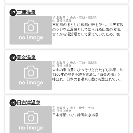
る果物です。気候や風土に恵まれ、味は日本
一と賞賛されています。足湯：毘沙門天の湯
三朝温泉
17
(10:00-21:00)、布袋の湯(5:00-21:00)、大黒
天の湯(ぱにーに湯梨浜店内・9:00-17:00)
鳥取県
倉吉・三朝・湯梨浜
日帰り温泉
三朝川のほとりに旅館が軒を並べ、世界有数
のラジウム温泉として知られる山陰の名湯。
古くから湯治場として栄えていたため、観光
宿の他、湯治・保養向きの宿もある。温泉は
放射能泉、源泉は100カ所近くもあり、湯量
も豊富。古くからあらゆる病気に効果の高い
温泉として知られる。澄んだ湯で臭いはなく
関金温泉
18
神経痛・リューマチをはじめ、関節炎・胃腸
病などに効果があるとされている。
鳥取県
倉吉・三朝・湯梨浜
日帰り温泉
大山の東山麓にひっそりとたたずむ温泉。約
1300年の歴史を誇る古湯は「白金の湯」と
呼ばれ、日本の名湯100選にも選ばれてい
る。泉質は単純放射能泉で、神経痛やリュウ
マチに特効があるとされている。 【温泉情
報】温泉泉質：放射能泉、温泉効能：皮膚
病・リューマチ・神経痛・婦人病
日吉津温泉
19
鳥取県
米子・皆生・大山
日帰り温泉
日本海沿いで，静養向き温泉