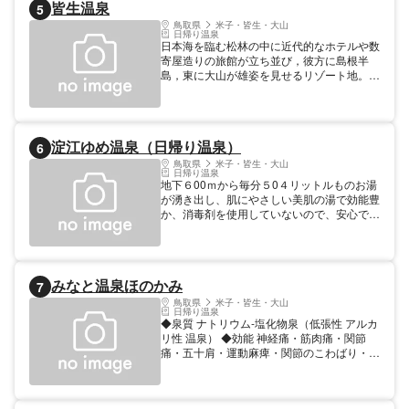
皆生温泉
5
温泉は肌を白くなめらかにし、また子宝の湯
としても知られている。町営の公衆浴場の吉
鳥取県
米子・皆生・大山
日帰り温泉
岡温泉館は細い水の流れに沿ってのびる旅館
日本海を臨む松林の中に近代的なホテルや数
街のほぼ中央。鉄筋コンクリート2階建で、
寄屋造りの旅館が立ち並び，彼方に島根半
男女別々の一般浴場・家族風呂がある。泉質
島，東に大山が雄姿を見せるリゾート地。目
は単純温泉だが、硫黄・ラジウムを含んでい
の前の白い砂浜は夏は海水浴場としてにぎわ
て、皮膚病・神経痛・胃腸病・リューマチな
うほか，日本初のトライアスロン大会である
どに効果的。 【温泉情報】温泉泉質：単純
「全日本トライアスロン皆生大会」も行われ
温泉、温泉効能：リューマチ・神経痛・胃腸
る。付近には，無料で利用できる足湯のほ
病・婦人病・痔・高血圧症・脳卒中
淀江ゆめ温泉（日帰り温泉）
6
か、日帰り入浴施設，温水プール，テニスコ
ート，ゲートボール場等もある。 【宿泊情
鳥取県
米子・皆生・大山
日帰り温泉
報】総定員：5000人、宿泊施設軒数：30軒
地下６00ｍから毎分５0４リットルものお湯
【温泉情報】温泉効能：皮膚病,リューマ
が湧き出し、肌にやさしい美肌の湯で効能豊
チ・神経痛,健康増進・美容,婦人病
か、消毒剤を使用していないので、安心で
す。施設内、隣接施設にレストランもあり、
一日中楽しめます。 【料金】 大人: 720円 ＜
有料＞各種タオル・歯ブラシ・カミソリ他
高校生: 600円 中学生: 600円 小学生: 400円
みなと温泉ほのかみ
7
幼児: 400円 ※3才未満は無料 【温泉情報】温
泉泉質：単純温泉（アルカリ性単純泉のかけ
鳥取県
米子・皆生・大山
日帰り温泉
流し式）
◆泉質 ナトリウム-塩化物泉（低張性 アルカ
リ性 温泉） ◆効能 神経痛・筋肉痛・関節
痛・五十肩・運動麻痺・関節のこわばり・う
ちみ・くじき・慢性消化器病・痔疾・冷え
症・病後回復期・疲労回復・健康増進・きり
きず・やけど・慢性皮膚炎・虚弱児童・慢性