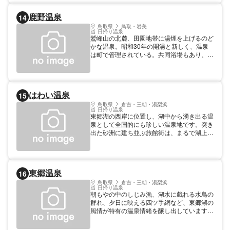
【温泉情報】温泉効能：胃腸病,婦人病,リュ
ーマチ・神経痛
鹿野温泉
14
鳥取県
鳥取・岩美
日帰り温泉
鷲峰山の北麓、田園地帯に湯煙を上げるのど
かな温泉。昭和30年の開湯と新しく、温泉
は町で管理されている。共同浴場もあり、地
元の人にも親しまれている。近くには鹿野城
跡などがある。昭和41年、国民保養温泉地
に指定されている。
はわい温泉
15
鳥取県
倉吉・三朝・湯梨浜
日帰り温泉
東郷湖の西岸に位置し、湖中から湧き出る温
泉として全国的にも珍しい温泉地です。突き
出た砂洲に建ち並ぶ旅館街は、まるで湖上に
浮かぶ温泉郷。風光明媚な湖畔の風景に溶け
込むようなたたずまいは、人々を魅了しま
す。美しい自然に囲まれ、豊富な湯量と上質
なお湯に恵まれたはわい温泉。東郷湖畔の四
東郷温泉
16
季折々の情緒に浸りながら、福の神の名で親
しまれる趣の異なる足湯を楽しむことができ
鳥取県
倉吉・三朝・湯梨浜
日帰り温泉
ます。(福禄寿の湯、恵比寿の湯、寿老人の
朝もやの中のしじみ漁、湖水に戯れる水鳥の
湯、弁財天の湯)足湯10:00-21:00。 【宿泊
群れ、夕日に映える四ツ手網など、東郷湖の
情報】総定員：約1,500人、宿泊施設軒数：
風情が特有の温泉情緒を醸し出しています。
11軒
また、湯梨浜町でとれる二十世紀梨は、古く
明治時代から生産が始まった鳥取県を代表す