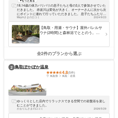
ンプ場ということでお子さまも安心して利用
もっと見る
でき、屋外バレルサウナやリバートレッキン
18,14歳の体力バリバリの息子たちと母の3人で参加させていた
グ、サバゲ―などアクティビティを満喫でき
だきました。 赤波川は変化が大きく、オーナーさんに次から次
る場所です。
にポイントに連れて行っていただきました。 息子たちふたりは
Maymさまの口コミ
2024/9/23
まだオーナーしかクリアしていない崖をなんとクリアしてしま
いました。 母は日頃の重い仕事をはねのけるように アグレッ
シブに高い高いジャンプポイントからダイブ 挑戦者最高齢記録
【鳥取・用瀬・サウナ】屋外バレルサ
をいただきました！ 今日は楽しすぎる時間を共有いただき あ
ウナ(2時間)と森林浴でととのう。川
りがとうございました。
の水を引いた水風呂は格別の肌あた
り。お1人様、グループやご家族でお
楽しみいただけます！
全2件のプランから選ぶ
鳥取ぽかぽか温泉
2
4.8
(5件)
鳥取県
鳥取・岩美
ゆっくりとした店内でリラックスできる空間での岩盤浴を楽し
むことができました。
かおりんさまの口コミ
2026/5/29