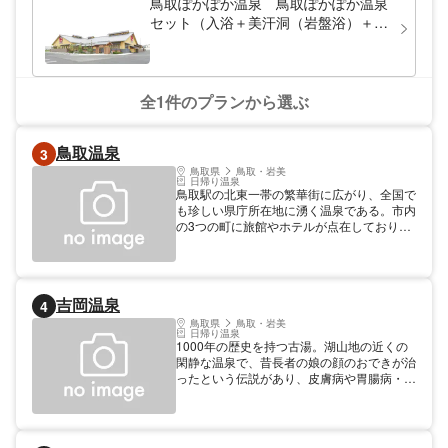
鳥取ぽかぽか温泉 鳥取ぽかぽか温泉
セット（入浴＋美汗洞（岩盤浴）＋タ
オルセット）
全1件のプランから選ぶ
鳥取温泉
3
鳥取県
鳥取・岩美
日帰り温泉
鳥取駅の北東一帯の繁華街に広がり、全国で
も珍しい県庁所在地に湧く温泉である。市内
の3つの町に旅館やホテルが点在しており、
温泉街にはなっていないが老舗の旅館もあ
り、島崎藤村の「山陰土産」にも登場した小
銭屋は繁華街の中にありながら風情のある落
ち着きを見せている。鳥取城跡や鳥取砂丘へ
吉岡温泉
4
の基地としても利用されている。 【宿泊情
報】総定員：446人、宿泊施設軒数：4軒
鳥取県
鳥取・岩美
日帰り温泉
【温泉情報】温泉効能：リューマチ・神経
1000年の歴史を持つ古湯。湖山地の近くの
痛,動脈硬化
閑静な温泉で、昔長者の娘の顔のおできが治
ったという伝説があり、皮膚病や胃腸病・婦
人病に効く温泉として湯治に訪れる人も多
い。近くには箕上山城跡公園・防己尾城跡・
秋葉公園などがある。また、湖山池でとれる
うなぎ料理も各旅館などで味わえる。◎吉岡