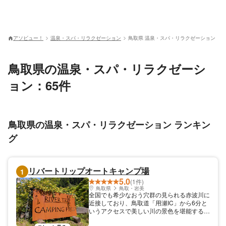
アソビュー！
温泉・スパ・リラクゼーション
鳥取県 温泉・スパ・リラクゼーション
鳥取県の温泉・スパ・リラクゼーシ
ョン：65件
鳥取県の温泉・スパ・リラクゼーション ランキン
グ
リバートリップオートキャンプ場
1
5.0
(1件)
鳥取県
鳥取・岩美
全国でも希少なおう穴群の見られる赤波川に
近接しており、鳥取道「用瀬IC」から6分と
いうアクセスで美しい川の景色を堪能するこ
とができます。また、元教師が運営するキャ