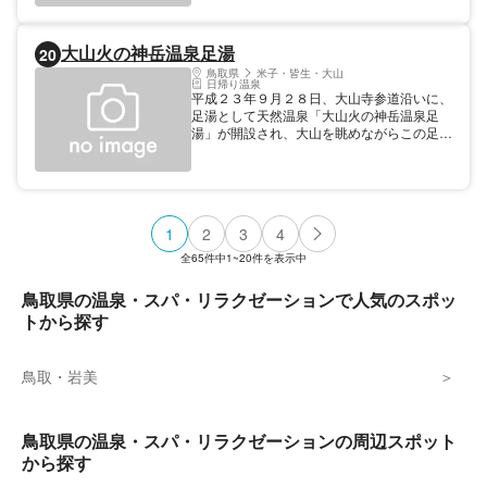
大山火の神岳温泉足湯
20
鳥取県
米子・皆生・大山
日帰り温泉
平成２３年９月２８日、大山寺参道沿いに、
足湯として天然温泉「大山火の神岳温泉足
湯」が開設され、大山を眺めながらこの足湯
に浸り、登山や旅の疲れを癒してください。
営業は5月から11月末までで、冬季間は休み
ます。 開設 4月1日～11月30日 9:00～18:00
1
2
3
4
全
65
件中
1~20
件を表示中
鳥取県の温泉・スパ・リラクゼーションで人気のスポッ
トから探す
鳥取・岩美
鳥取県の温泉・スパ・リラクゼーションの周辺スポット
から探す