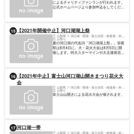
によるチャリティファンランが行われます。
公式ホームページより参加申込をしてくださ
い
【2021年開催中止】河口湖湖上祭
15
山梨県
河口湖・西湖・富士吉田・精進湖・本栖湖
お祭り
夏の河口湖の代名詞「河口湖湖上祭」。前夜
祭は8月4日に、大・花火大会は8月5日に開
催します。特大スターマインや大玉連発花
火、演出花火、ミュージカルスターマインな
ど湖上を染める色とりどりの花火をお楽しみ
ください。 ※新型コロナウイルス感染拡大防
止のため、2021年は開催中止
【2021年中止】富士山河口湖山開きまつり花火大
16
会
山梨県
河口湖・西湖・富士吉田・精進湖・本栖湖
お祭り
富士山山開きによる花火大会が催されます。
河口湖一帯
17
山梨県
河口湖・西湖・富士吉田・精進湖・本栖湖