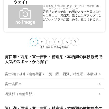
ウェイ）
山梨県
河口湖・西湖・富士吉田・精進湖・本栖湖
ロープウェイ・ケーブルカー
昔話「カチカチ山」の舞台となった天上山か
らは富士山・河口湖、遠くには南アルプスな
どの大パノラマが楽しめる。夏にはあじさい
が咲き乱れるあじさい山としても有名。 料
金: 大人 900円 往復 料金: 子供 450円 往復 営
業時間 09:00～17:00 通常期（3月～11月）/
下り最終17:20 ※連休・お盆・年末年始など
の繁忙日は、営業開始の繰り上げ、営業終了
1
2
3
4
5
の繰り下げ（延長営業）を行います。 営業
時間 09:30～16:30 12月～2月/下り最終
全
81
件中
1~20
件を表示中
16:50 種類 ロープウェイ 区間 河口湖畔～天
上山～富士見台
河口湖・西湖・富士吉田・精進湖・本栖湖の体験観光で
人気のスポットから探す
富士河口湖町（南都留郡）・河口湖、西湖、精進湖、本栖湖
富士吉田市
鳴沢村（南都留郡）
河口湖・西湖・富士吉田・精進湖・本栖湖の体験観光の