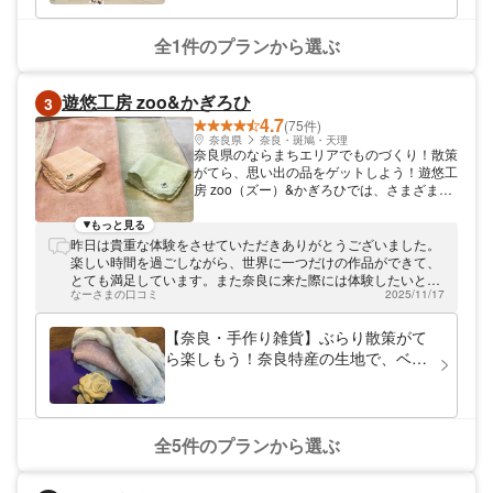
内センター」「青空市」、やぎ・ひつじ牧場
など、農業公園ならではの楽しみが満載で
す。アソビューでは、農業公園信貴山のどか
全1件のプランから選ぶ
村の割引クーポンを販売中。3月～11月なら
入園料が最大17％割引になるなど、大変お
得な内容となっています。また、割引クーポ
遊悠工房 zoo&かぎろひ
3
ンはスマホでの事前購入となるので、入口で
4.7
スマホを見せるだけと入場もスムーズ。農業
(75件)
公園信貴山のどか村の割引クーポンを使っ
奈良県
奈良・斑鳩・天理
奈良県のならまちエリアでものづくり！散策
て、自然の中での様々な遊びを心ゆくまで満
がてら、思い出の品をゲットしよう！遊悠工
喫してみては？
房 zoo（ズー）&かぎろひでは、さまざまな
雑貨作り体験を開催中です。工房があるのは
奈良県のならまちエリア。世界遺産・元興寺
もっと見る
を中心に、古い町家が並ぶエリアです。そん
昨日は貴重な体験をさせていただきありがとうございました。
な「ならまち」エリアにある当手作り工房。
楽しい時間を過ごしながら、世界に一つだけの作品ができて、
「ぶらり散策がてら気軽にものづくりが楽し
とても満足しています。また奈良に来た際には体験したいと思
める！」と、多くの方にご好評いただいてお
なーさまの口コミ
2025/11/17
います！
ります。制作時間は30分～1時間。ご家族や
お友達同士で参加して、奈良観光の記念を残
【奈良・手作り雑貨】ぶらり散策がて
してみませんか？
ら楽しもう！奈良特産の生地で、ベン
ガラ染めを体験！
全5件のプランから選ぶ