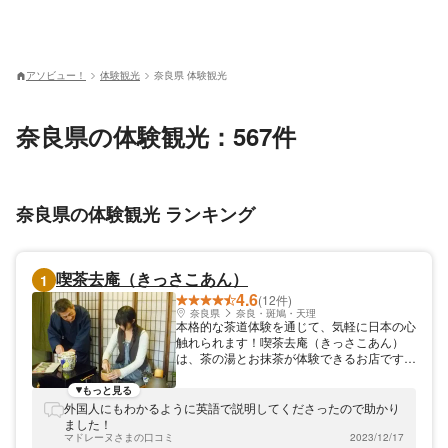
アソビュー！
体験観光
奈良県 体験観光
奈良県の体験観光：567件
奈良県の体験観光 ランキング
喫茶去庵（きっさこあん）
1
4.6
(12件)
奈良県
奈良・斑鳩・天理
本格的な茶道体験を通じて、気軽に日本の心
触れられます！喫茶去庵（きっさこあん）
は、茶の湯とお抹茶が体験できるお店です。
茶道を通じて本格的に日本の心を学べます。
1年を通じて茶道体験ができ、とくに春と秋
もっと見る
がおすすめ。英語で説明ができますので、外
外国人にもわかるように英語で説明してくださったので助かり
国人観光客のお客様からもご好評をいただい
ました！
ております。初めての方にも丁寧に指導いた
マドレーヌさまの口コミ
2023/12/17