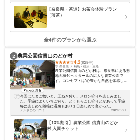
しますので、気軽にお茶の世界を味わいにお
越しください。
【奈良県・茶道】お茶会体験プラン
（薄茶）
全4件のプランから選ぶ
農業公園信貴山のどか村
2
4.3
(828件)
奈良県
飛鳥・橿原・三輪
農業公園信貴山のどか村は、奈良県にある敷
地面積40ヘクタールの広大な農業公園で
す。コンセプトは"心豊かな自然を体感しま
せんか"。四季折々の豊かな自然の中、味覚
狩り・BBQ・各種体験教室・フィールドア
もっと見る
スレチック・グラススキーなど、様々なコン
今回はたまご拾いと、玉ねぎ狩り、メロン狩りを楽しみまし
テンツが楽しめます。1月～5月はいちご狩
た。季節によりいちご狩り、とうもろこし狩りとかあって季節
り、9月～11月はさつまいも狩りといった具
毎に楽しめて隣接に温泉もあり１日楽しめて良かった。
合に、味覚狩りが1年中楽しめるところもポ
テルさまの口コミ
2026/6/21
イントです。また、こんにゃく作りや手打ち
そばといった屋内で楽しめる体験教室も人
【10%割引】農業公園 信貴山のどか
気。その他、四季の花が咲く「フラワーパー
村 入園チケット
ク」、眺望のいい喫茶店、 収穫された野菜
や奈良県下各地の特産品を販売する「総合案