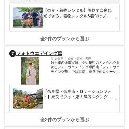
してください。
【奈良・着物レンタル】着物で奈良観
光できる、着物レンタル&着付けプラ
ン！近鉄奈良駅からスグ！
全2件のプランから選ぶ
フォトウエデイング華
7
奈良県
奈良・斑鳩・天理
数千組の撮影実績！高い技術力とノウハウを
誇るフォトウエデイング専門店「フォトウエ
デイング華」では京都・奈良でのロケーショ
ン撮影を中心に各種プランをご提供。雑誌や
CMの撮影で活躍中のプロカメラマンが、お
2人の姿を絵画のように美しく写真に収めま
す。着付け・ヘアメイクも一流スタッフが担
【奈良県・奈良市・ロケーションフォ
当。ドラマ撮影等でよく使われる寺院とも特
ト】奈良でフォト婚！洋装スタンダー
別提携、当店ならではのクオリティにご満足
ドプラン
いただけること請け合いです。
全2件のプランから選ぶ