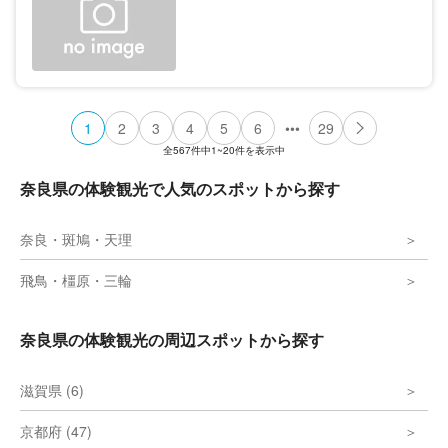
•••
1
2
3
4
5
6
29
全
567
件中
1~20
件を表示中
奈良県の体験観光で人気のスポットから探す
奈良・斑鳩・天理
飛鳥・橿原・三輪
奈良県の体験観光の周辺スポットから探す
滋賀県 (6)
京都府 (47)