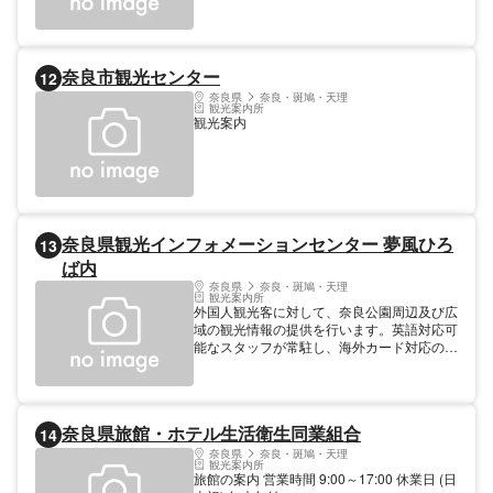
やイベントのちらしも多数揃えております。
開館時間 9:00～21:00 年中無休
奈良市観光センター
12
奈良県
奈良・斑鳩・天理
観光案内所
観光案内
奈良県観光インフォメーションセンター 夢風ひろ
13
ば内
奈良県
奈良・斑鳩・天理
観光案内所
外国人観光客に対して、奈良公園周辺及び広
域の観光情報の提供を行います。英語対応可
能なスタッフが常駐し、海外カード対応のＡ
ＴＭも設置されています。
奈良県旅館・ホテル生活衛生同業組合
14
奈良県
奈良・斑鳩・天理
観光案内所
旅館の案内 営業時間 9:00～17:00 休業日 (日