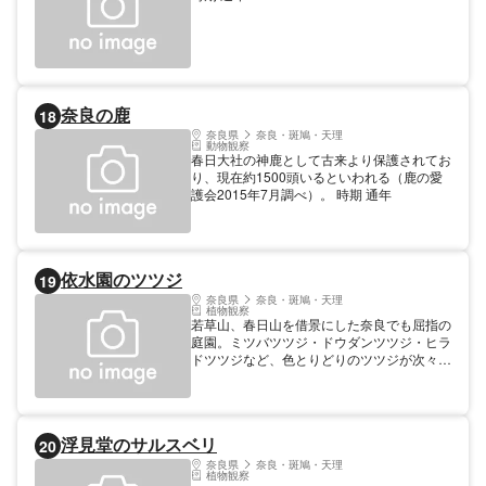
奈良の鹿
18
奈良県
奈良・斑鳩・天理
動物観察
春日大社の神鹿として古来より保護されてお
り、現在約1500頭いるといわれる（鹿の愛
護会2015年7月調べ）。 時期 通年
依水園のツツジ
19
奈良県
奈良・斑鳩・天理
植物観察
若草山、春日山を借景にした奈良でも屈指の
庭園。ミツバツツジ・ドウダンツツジ・ヒラ
ドツツジなど、色とりどりのツツジが次々に
咲き誇ります。 時期 ４月上旬～5月上旬
浮見堂のサルスベリ
20
奈良県
奈良・斑鳩・天理
植物観察