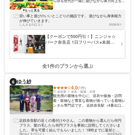
らゆる世代が一緒に遊びながら体力向上をめ
ざせる新しい形のアミューズメントスポーツ
クラブです。忍者道や巨大な跳び箱では某テ
もっと見る
レビ番組の世界を体感。ボルダリングやトラ
習い事と遊びのいいとこどりの施設です。 遊びながら身体能力
ンポリンなどのアクティビティエリアは会員
が伸びていきます。
向けの本格レッスンもありますよ。ご自身の
しんさまの口コミ
2026/6/1
体力に合わせて楽しめるから毎日の遊び場に
いかがでしょうか。
【クーポンで500円引！】ニンジャ☆
パーク奈良店 1日フリーパス※未就学
児は入場料無料
全1件のプランから選ぶ
ゆう紗
6
4.0
(1件)
奈良県
奈良・斑鳩・天理
観光用の着物を中心に、浴衣や振袖・訪問
着・留袖など豊富な着物が揃っている着物レ
ンタル専門店です。 近鉄奈良駅（4番出口）
からスグの好立地ですので、着付け後すぐに
奈良観光やデートを楽しめます。 ベテラン
着付け師・美容師が常駐していますので、お
近鉄奈良駅の近くの着付けやさん。 この着物から選んだら何円
客様の様々なご要望に対応できます。 着物
プラス、髪の毛したら何円プラスを事前に説明してくださいま
に必用な物は全てご用意していますので、手
した。 帯を可愛く結んでもらいました！ 18時までに返却との
ぶらで来店し、古都奈良を気軽に着物で散策
Renaさまの口コミ
2023/6/22
こと。