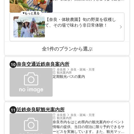
る、食と農の体験型ファームです。 ただ収
穫するだけではなく、野菜の育て方や美味し
い食べ方まで学べるのが特徴。体験後には、
もっと見る
畑や地域の食材を使った食事・賄い付きで、
【奈良・体験農園】旬の野菜を収穫し
採れたて野菜ならではの美味しさを楽しめま
て、その場で味わう非日常体験！
す。 農業未経験の方やお子さま連れでも安
心して参加できるよう、スタッフが丁寧にサ
ポート。少人数でゆったり楽しめるため、
「自然の中でリフレッシュしたい」「食育体
験をしたい」「家庭菜園を始めてみたい」と
全1件のプランから選ぶ
いう方にもおすすめです。 季節ごとに育て
る野菜や体験内容が変わるため、何度来ても
新しい発見があるのも魅力。 畑で過ごす時
奈良交通近鉄奈良案内所
10
間を通して、日々の食卓が少し豊かになる。
奈良県
奈良・斑鳩・天理
そんな“暮らしにつながる農体験”をお楽しみ
観光案内所
ください。
定期観光バスの案内
近鉄奈良駅観光案内所
11
奈良県
奈良・斑鳩・天理
観光案内所
奈良市内をはじめ県内の観光案内やイベント
情報の提供、当日の宿泊に限り予約できるサ
ービスを実施しています。また、観光マップ