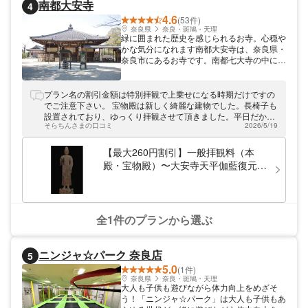
南都大安寺
4
4.6
(53件)
奈良県
奈良・斑鳩・天理
緑に囲まれた歴史を感じられるお寺。心穏や
かな気分になれます南都大安寺は、奈良県・
奈良市にあるお寺です。南都七大寺の中に含
まれるお寺で、「癌封じの寺」として信仰を
集めています。また、ほぼ毎月行事を開催。
一般の方が参加出来る行事も、楽しめます。
プラン名の割引金額は特別拝観で上乗せになる時期だけですの
JRまたは近鉄「奈良駅」から「奈良交通」
でご注意下さい。 宝物殿は新しく綺麗な建物でした。長椅子も
のバスに乗り、「大安寺バス停」から徒歩約
設置されており、ゆっくり拝観させて頂きました。平日だから
10分とアクセス良好。是非、足をお運びく
そらちんさまの口コミ
2026/5/19
でしょうか、暫く貸切状態でした。
ださい。
【最大260円割引】一般拝観料（本
殿・宝物殿）〜大安寺天平伽藍復元
CG体験付き〜
全1件のプランから選ぶ
ニンジャ☆パーク 奈良店
5
5.0
(1件)
奈良県
奈良・斑鳩・天理
大人も子供も遊びながら体力向上をめざそ
う！「ニンジャ☆パーク」は大人も子供もあ