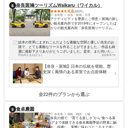
奈良斑鳩ツーリズムWaikaru（ワイカル）
8
4.8
(48件)
奈良県
奈良・斑鳩・天理
アクティビティを豊富にご用意！斑鳩の新し
い観光案内所です2019年にオープンしたば
かりの観光案内所「奈良斑鳩ツーリズム
Waikaru」。斑鳩の新たな観光拠点として、
バギー体験ツアーや寺社巡りなど様々なアク
ティビティを取り揃えております。レンタサ
絵本の世界にまぎれこんだような素敵な空間と優しい先生のお
イクルもご用意しておりますので、斑鳩町・
陰で、とても素敵なリースを作ることができました。 作品も綺
法隆寺周辺の観光の際にはぜひお立ち寄りく
麗に撮影下さりありがとうございました。是非、また伺いたい
ださい。
Porufiさまの口コミ
2026/4/10
です。
【奈良・斑鳩】日本の伝統を堪能。歴
史深く風情のある茶室でお点前体験
全22件のプランから選ぶ
食卓農園
9
奈良県
飛鳥・橿原・三輪
奈良の畑で、“育てる楽しさ”から“食べる喜
び”まで体験できる食卓農園季節の野菜に触
れ、収穫し、実際に味わうところまで楽しめ