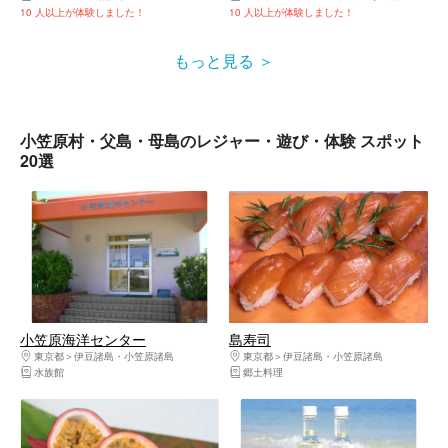
10 人以上が体験しました！
10 人以上が体験しました！
もっと見る
小笠原村・父島・母島のレジャー・遊び・体験 スポット
20選
小笠原海洋センター
島寿司
東京都
伊豆諸島・小笠原諸島
東京都
伊豆諸島・小笠原諸島
水族館
郷土料理