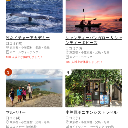
竹ネイチャーアカデミー
シャンティーバンガロー & シャ
ンティーボビーズ
口コミ(10)
東京都
小笠原村・父島・母島
口コミ(13)
ホエールウォッチング
ウェイクボード
登山・トレッキング
シュノーケリング
ナイ
東京都
小笠原村・父島・母島
100 人以上が体験しました！
カヌー・カヤック
エコツアー･自然体験
100 人以上が体験しました！
3
4
マルベリー
小笠原ボニネンシストラベル
口コミ(4)
口コミ(1)
東京都
小笠原村・父島・母島
東京都
小笠原村・父島・母島
エコツアー･自然体験
ガイドツアー
セーリング その他