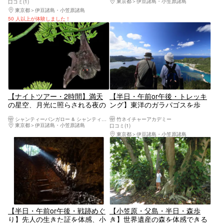
東京都
伊豆諸島・小笠原諸島
口コミ(1)
東京都
伊豆諸島・小笠原諸島
50 人以上が体験しました！
【ナイトツアー・2時間】満天
【半日・午前or午後・トレッキ
の星空、月光に照らされる夜の
ング】東洋のガラパゴスを歩
小笠原を散策！
く！気軽に山歩き☆
シャンティーバンガロー & シャンティーボビーズ
竹ネイチャーアカデミー
東京都
伊豆諸島・小笠原諸島
口コミ(1)
東京都
伊豆諸島・小笠原諸島
【半日・午前or午後・戦跡めぐ
【小笠原・父島・半日・森歩
り】先人の生きた証を体感、小
き】世界遺産の森を体感できる