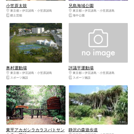
小笠原太鼓
兄島海域公園
東京都
伊豆諸島・小笠原諸島
東京都
伊豆諸島・小笠原諸島
郷土芸能
海中公園
奥村運動場
評議平運動場
東京都
伊豆諸島・小笠原諸島
東京都
伊豆諸島・小笠原諸島
スポーツ施設
スポーツ施設
東平アカガシラカラスバトサン
静沢の森遊歩道