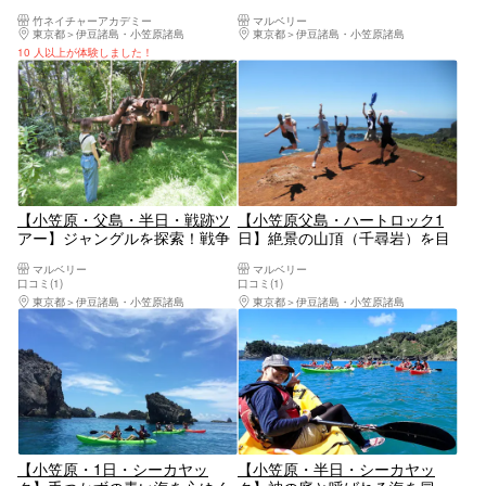
笠原の戦跡を歩く
フォレストウォーク！
竹ネイチャーアカデミー
マルベリー
東京都
伊豆諸島・小笠原諸島
東京都
伊豆諸島・小笠原諸島
10 人以上が体験しました！
【小笠原・父島・半日・戦跡ツ
【小笠原父島・ハートロック1
アー】ジャングルを探索！戦争
日】絶景の山頂（千尋岩）を目
の爪あとを巡ろう
指す山歩き
マルベリー
マルベリー
口コミ(1)
口コミ(1)
東京都
伊豆諸島・小笠原諸島
東京都
伊豆諸島・小笠原諸島
【小笠原・1日・シーカヤッ
【小笠原・半日・シーカヤッ