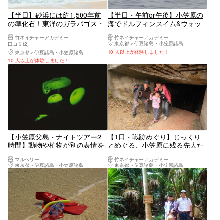
【半日】砂浜には約1,500年前
【半日・午前or午後】小笠原の
の準化石！東洋のガラパゴス・
海でドルフィンスイム&ウォッ
南島に上陸
チング☆
竹ネイチャーアカデミー
竹ネイチャーアカデミー
東京都
伊豆諸島・小笠原諸島
口コミ(2)
10 人以上が体験しました！
東京都
伊豆諸島・小笠原諸島
10 人以上が体験しました！
【小笠原父島・ナイトツアー2
【1日・戦跡めぐり】じっくり
時間】動物や植物が別の表情を
とめぐる、小笠原に残る先人た
見せる特別な時間。ナイトツア
ちの記憶
マルベリー
竹ネイチャーアカデミー
ーを楽しもう！
東京都
伊豆諸島・小笠原諸島
東京都
伊豆諸島・小笠原諸島