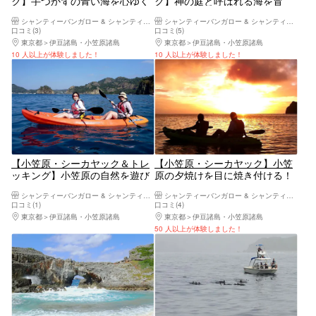
ク】手つかずの青い海を心ゆく
ク】神の庭と呼ばれる海を冒
まで満喫！1日シーカヤックプ
険！半日シーカヤックプラン
シャンティーバンガロー & シャンティーボビーズ
シャンティーバンガロー & シャンティーボビーズ
ラン
口コミ(3)
口コミ(5)
東京都
伊豆諸島・小笠原諸島
東京都
伊豆諸島・小笠原諸島
10 人以上が体験しました！
10 人以上が体験しました！
【小笠原・シーカヤック＆トレ
【小笠原・シーカヤック】小笠
ッキング】小笠原の自然を遊び
原の夕焼けを目に焼き付ける！
尽くす！シーカヤック＆ジャン
サンセットカヤックプラン
シャンティーバンガロー & シャンティーボビーズ
シャンティーバンガロー & シャンティーボビーズ
グルトレッキング
口コミ(1)
口コミ(4)
東京都
伊豆諸島・小笠原諸島
東京都
伊豆諸島・小笠原諸島
50 人以上が体験しました！