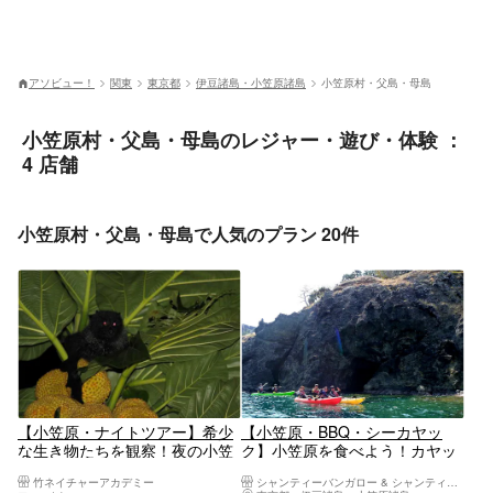
アソビュー！
関東
東京都
伊豆諸島・小笠原諸島
小笠原村・父島・母島
小笠原村・父島・母島のレジャー・遊び・体験 ：
4 店舗
小笠原村・父島・母島で人気のプラン 20件
【小笠原・ナイトツアー】希少
【小笠原・BBQ・シーカヤッ
な生き物たちを観察！夜の小笠
ク】小笠原を食べよう！カヤッ
原を探検しよう
クフィッシング＆BBQプラン
竹ネイチャーアカデミー
シャンティーバンガロー & シャンティーボビーズ