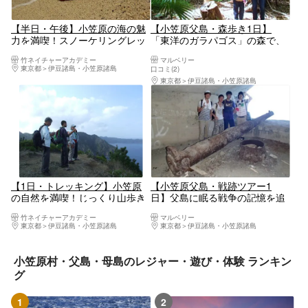
【半日・午後】小笠原の海の魅
【小笠原父島・森歩き1日】
力を満喫！スノーケリングレッ
「東洋のガラパゴス」の森で、
スン☆
植物と出会う森歩き
竹ネイチャーアカデミー
マルベリー
東京都
伊豆諸島・小笠原諸島
口コミ(2)
東京都
伊豆諸島・小笠原諸島
【1日・トレッキング】小笠原
【小笠原父島・戦跡ツアー1
の自然を満喫！じっくり山歩き
日】父島に眠る戦争の記憶を追
体験☆
体験！ 陸・海軍の戦跡を巡るツ
竹ネイチャーアカデミー
マルベリー
アー
東京都
伊豆諸島・小笠原諸島
東京都
伊豆諸島・小笠原諸島
小笠原村・父島・母島のレジャー・遊び・体験 ランキン
グ
1
2