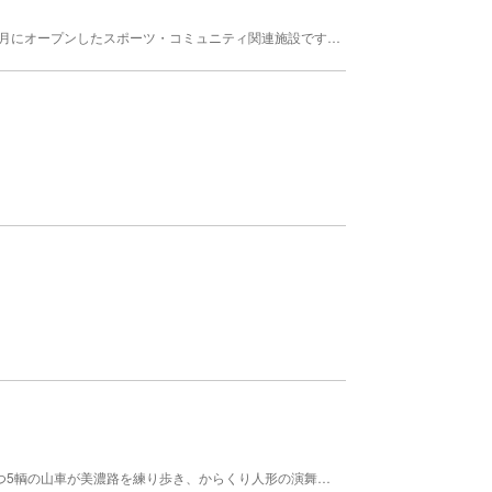
「清須市清洲勤労福祉会館ARCO清洲」は平成7年4月にオープンしたスポーツ・コミュニティ関連施設です。この施設は「温水プール棟」「体育棟(多目的ホール棟)」等に区分がされており幼児からお年寄りまで幅広く利用することを目的としています。 【料金】 大人: 620円 1回 高校生以上 子供: 250円 1回 中学生以下 備考: その他団体割引等有
夏の訪れを告げる山車まつり。200年余の歴史をもつ5輌の山車が美濃路を練り歩き、からくり人形の演舞も披露されます。土曜の夜に行なわれる花火大会では、迫力ある打ち上げ花火を間近で見ることができます。