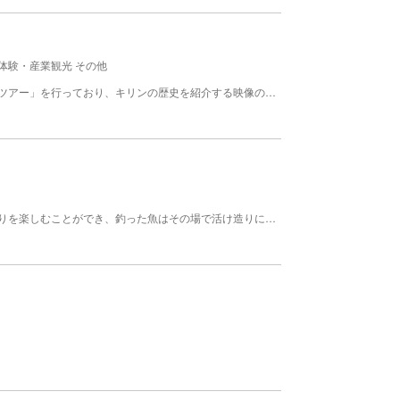
体験・産業観光 その他
愛知県清須市にあるビール工場。「キリン一番搾りツアー」を行っており、キリンの歴史を紹介する映像の上映、麦芽の試食やホップの香り体験、麦汁の試飲やパッケージング工程の観覧など、様々な体験を味わえる。レストランも併設されており、ソーセージの盛り合わせやスペアリブなどをビールと一緒に楽しめる。
愛知県清須市にある飲食店。店内にある大水槽で釣りを楽しむことができ、釣った魚はその場で活け造りにして味わうことができる。釣れる魚は、真鯛やヒラメ、カワハギや穴子、ハモや黒カレイなど様々。コツさえつかめば子どもでも釣ることができ、大人でもドキドキ感を味わえる。ほかにも、子供向けに金魚すくいやザリガニ釣りもある。釣った魚以外にもお寿司や海鮮丼など、豊富なメニューが充実している。