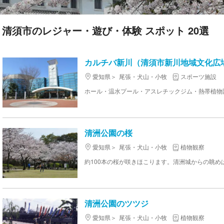
清須市のレジャー・遊び・体験 スポット 20選
カルチバ新川（清須市新川地域文化広
愛知県
尾張・犬山・小牧
スポーツ施設
清洲公園の桜
愛知県
尾張・犬山・小牧
植物観察
約100本の桜が咲きほこります。清洲城からの眺めは
清洲公園のツツジ
愛知県
尾張・犬山・小牧
植物観察