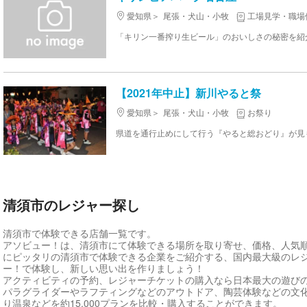
愛知県
尾張・犬山・小牧
工場見学・職場
【2021年中止】新川やると祭
愛知県
尾張・犬山・小牧
お祭り
清須市のレジャー探し
清須市で体験できる店舗一覧です。
アソビュー！は、清須市にて体験できる場所を取り寄せ、価格、人気
にピッタリの清須市で体験できる企業をご紹介する、国内最大級のレ
ー！で体験し、新しい思い出を作りましょう！
アクティビティの予約、レジャーチケットの購入なら日本最大の遊び
パラグライダーやラフティングなどのアウトドア、陶芸体験などの文
り温泉などを約15,000プランを比較・購入することができます。