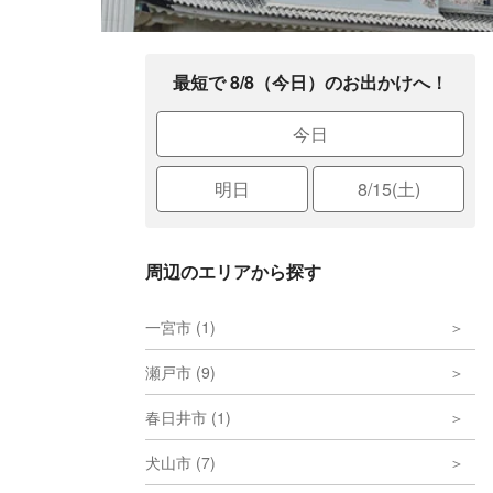
最短で 8/8（今日）のお出かけへ！
今日
明日
8/15(土)
周辺のエリアから探す
一宮市 (1)
瀬戸市 (9)
春日井市 (1)
犬山市 (7)