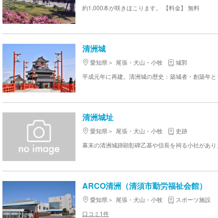
約1,000本が咲きほこります。 【料金】 無料
清洲城
愛知県
尾張・犬山・小牧
城郭
清洲城址
愛知県
尾張・犬山・小牧
史跡
ARCO清洲（清須市勤労福祉会館）
愛知県
尾張・犬山・小牧
スポーツ施設
口コミ1件