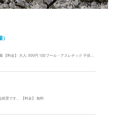
場）
ホール・温水プール・アスレチックジム・熱帯植物園 【料金】 大人: 500円 1回/プール・アスレチック 子供: 200円 1回/プール・アスレチック
絶景です。 【料金】 無料