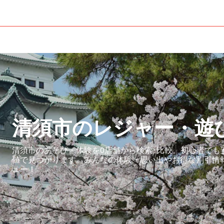
清須市のレジャー・遊
清須市のあそび・体験を0店舗から検索･比較。初心者でも
値で見つかります。みんなの体験・思い出やお得な割引情
ュー！