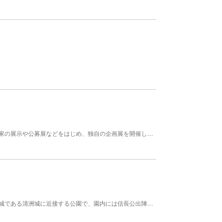
愛知県清須市にある美術館。地域にゆかりのある作家の展示や公募展などをはじめ、独自の企画展を開催している。2012年にはデザイナーの高北幸矢が館長に就任し、以降は月に1回の頻度で「高北幸矢館長アートトーク」が開かれている。旧春日村村長の星野逸朗が収集した作品や郷土ゆかりの作家、企画展で扱った作家の作品などが収蔵されている。
愛知県清須市にある公園。戦国時代の織田信長の居城である清洲城に近接する公園で、園内には信長公出陣の像が設置されている。桜の名所としても知られており、お花見に最適なスポット。「始まりの地～二人の愛と希望の丘」と称し、夫婦円満や恋愛、立身出世や必勝祈願のパワースポットにもなっている。