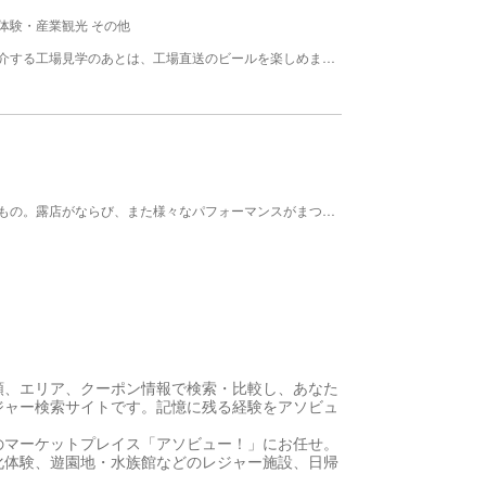
体験・産業観光 その他
「キリン一番搾り生ビール」のおいしさの秘密を紹介する工場見学のあとは、工場直送のビールを楽しめます。清涼飲料も用意しています。
県道を通行止めにして行う『やると総おどり』が見もの。露店がならび、また様々なパフォーマンスがまつりを盛り上げる。 今年は夜の総踊りについて、当日一般参加も可能です。
順、エリア、クーポン情報で検索・比較し、あなた
ジャー検索サイトです。記憶に残る経験をアソビュ
のマーケットプレイス「アソビュー！」にお任せ。
化体験、遊園地・水族館などのレジャー施設、日帰