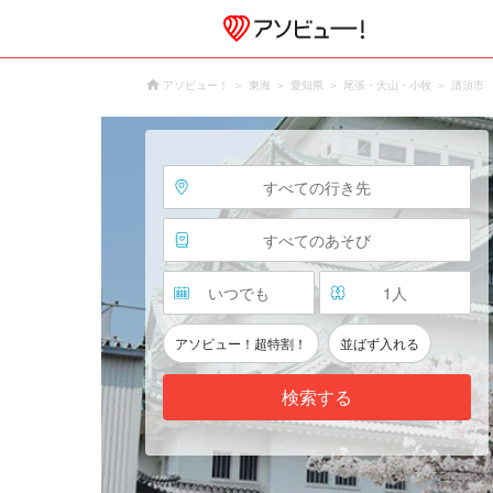
アソビュー！
東海
愛知県
尾張・犬山・小牧
清須市
すべての行き先
すべてのあそび
いつでも
1
人
アソビュー！超特割！
並ばず入れる
検索する