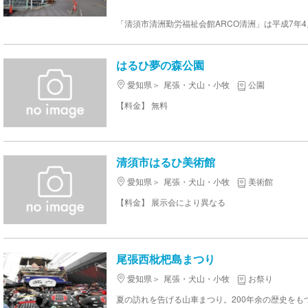
はるひ夢の森公園
愛知県
尾張・犬山・小牧
公園
【料金】 無料
清須市はるひ美術館
愛知県
尾張・犬山・小牧
美術館
【料金】 展示会により異なる
尾張西枇杷島まつり
愛知県
尾張・犬山・小牧
お祭り