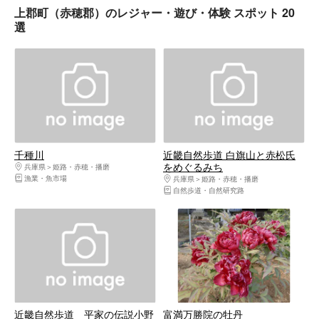
上郡町（赤穂郡）のレジャー・遊び・体験 スポット 20
選
千種川
近畿自然歩道 白旗山と赤松氏
をめぐるみち
兵庫県
姫路・赤穂・播磨
漁業・魚市場
兵庫県
姫路・赤穂・播磨
自然歩道・自然研究路
近畿自然歩道 平家の伝説小野
富満万勝院の牡丹