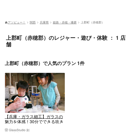
アソビュー！
関西
兵庫県
姫路・赤穂・播磨
上郡町（赤穂郡）
上郡町（赤穂郡）のレジャー・遊び・体験 ： 1 店
舗
上郡町（赤穂郡）で人気のプラン 1件
【兵庫・ガラス細工】ガラスの
魅力を体感！30分でできる吹き
ガラス体験
GlassStudio 刻