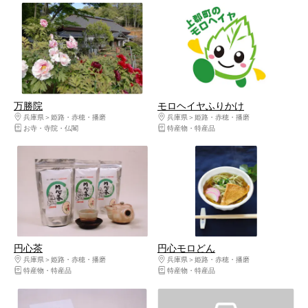
万勝院
モロヘイヤふりかけ
兵庫県
姫路・赤穂・播磨
兵庫県
姫路・赤穂・播磨
お寺・寺院・仏閣
特産物・特産品
円心茶
円心モロどん
兵庫県
姫路・赤穂・播磨
兵庫県
姫路・赤穂・播磨
特産物・特産品
特産物・特産品