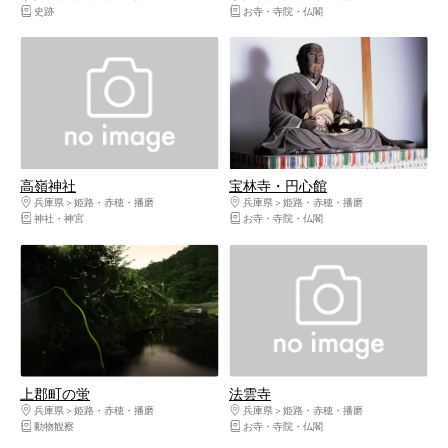
史跡
お寺・寺院・仏閣
高嶺神社
宝林寺・円心館
兵庫県
姫路・赤穂・播磨
兵庫県
姫路・赤穂・播磨
神社・神宮
お寺・寺院・仏閣
上郡町の蛍
法雲寺
兵庫県
姫路・赤穂・播磨
兵庫県
姫路・赤穂・播磨
動物観察
お寺・寺院・仏閣