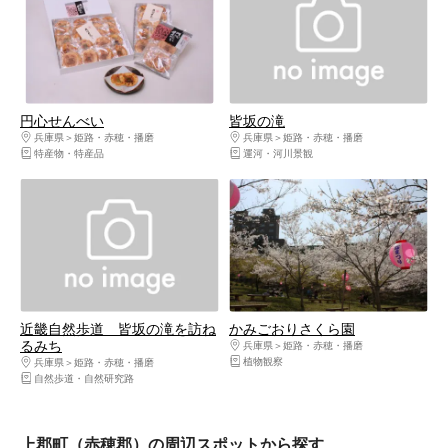
円心せんべい
皆坂の滝
兵庫県
姫路・赤穂・播磨
兵庫県
姫路・赤穂・播磨
特産物・特産品
運河・河川景観
近畿自然歩道 皆坂の滝を訪ね
かみごおりさくら園
るみち
兵庫県
姫路・赤穂・播磨
植物観察
兵庫県
姫路・赤穂・播磨
自然歩道・自然研究路
上郡町（赤穂郡）の周辺スポットから探す