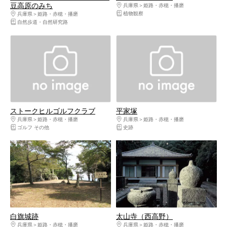
豆高原のみち
兵庫県
姫路・赤穂・播磨
植物観察
兵庫県
姫路・赤穂・播磨
自然歩道・自然研究路
ストークヒルゴルフクラブ
平家塚
兵庫県
姫路・赤穂・播磨
兵庫県
姫路・赤穂・播磨
ゴルフ その他
史跡
白旗城跡
太山寺（西高野）
兵庫県
姫路・赤穂・播磨
兵庫県
姫路・赤穂・播磨