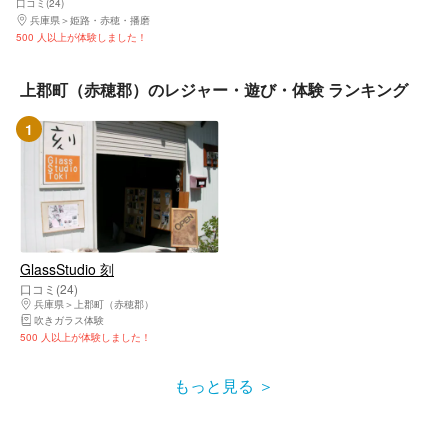
口コミ(24)
兵庫県
姫路・赤穂・播磨
500 人以上が体験しました！
上郡町（赤穂郡）のレジャー・遊び・体験 ランキング
1
GlassStudio 刻
口コミ(24)
兵庫県
上郡町（赤穂郡）
吹きガラス体験
500 人以上が体験しました！
もっと見る