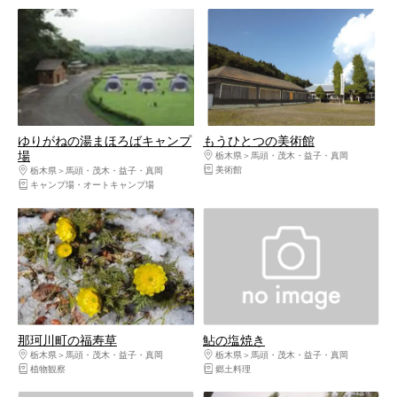
ゆりがねの湯まほろばキャンプ
もうひとつの美術館
場
栃木県
馬頭・茂木・益子・真岡
美術館
栃木県
馬頭・茂木・益子・真岡
キャンプ場・オートキャンプ場
那珂川町の福寿草
鮎の塩焼き
栃木県
馬頭・茂木・益子・真岡
栃木県
馬頭・茂木・益子・真岡
植物観察
郷土料理