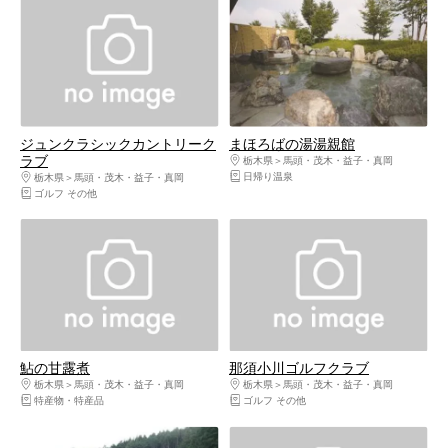
ジュンクラシックカントリーク
まほろばの湯湯親館
ラブ
栃木県
馬頭・茂木・益子・真岡
日帰り温泉
栃木県
馬頭・茂木・益子・真岡
ゴルフ その他
鮎の甘露煮
那須小川ゴルフクラブ
栃木県
馬頭・茂木・益子・真岡
栃木県
馬頭・茂木・益子・真岡
特産物・特産品
ゴルフ その他