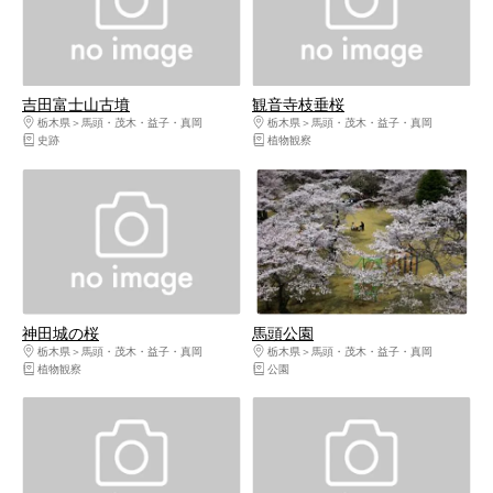
吉田富士山古墳
観音寺枝垂桜
栃木県
馬頭・茂木・益子・真岡
栃木県
馬頭・茂木・益子・真岡
史跡
植物観察
神田城の桜
馬頭公園
栃木県
馬頭・茂木・益子・真岡
栃木県
馬頭・茂木・益子・真岡
植物観察
公園