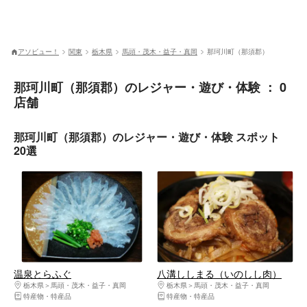
アソビュー！
関東
栃木県
馬頭・茂木・益子・真岡
那珂川町（那須郡）
那珂川町（那須郡）のレジャー・遊び・体験 ： 0
店舗
那珂川町（那須郡）のレジャー・遊び・体験 スポット
20選
温泉とらふぐ
八溝ししまる（いのしし肉）
栃木県
馬頭・茂木・益子・真岡
栃木県
馬頭・茂木・益子・真岡
特産物・特産品
特産物・特産品