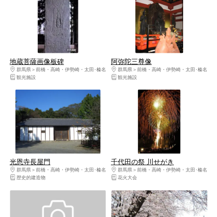
地蔵菩薩画像板碑
阿弥陀三尊像
群馬県
前橋・高崎・伊勢崎・太田･榛名
群馬県
前橋・高崎・伊勢崎・太田･榛名
観光施設
観光施設
光恩寺長屋門
千代田の祭 川せがき
群馬県
前橋・高崎・伊勢崎・太田･榛名
群馬県
前橋・高崎・伊勢崎・太田･榛名
歴史的建造物
花火大会