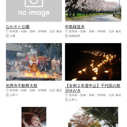
なかさと公園
中島桜並木
群馬県
前橋・高崎・伊勢崎・太田･榛名
群馬県
前橋・高崎・伊勢崎・太田･榛名
公園
植物観察
光恩寺不動尊大祭
【令和２年度中止】千代田の祭
川せがき
群馬県
前橋・高崎・伊勢崎・太田･榛名
お祭り
群馬県
前橋・高崎・伊勢崎・太田･榛名
お祭り