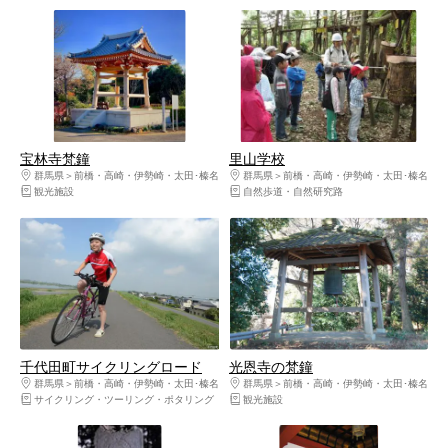
宝林寺梵鐘
里山学校
群馬県
前橋・高崎・伊勢崎・太田･榛名
群馬県
前橋・高崎・伊勢崎・太田･榛名
観光施設
自然歩道・自然研究路
千代田町サイクリングロード
光恩寺の梵鐘
群馬県
前橋・高崎・伊勢崎・太田･榛名
群馬県
前橋・高崎・伊勢崎・太田･榛名
サイクリング・ツーリング・ポタリング
観光施設