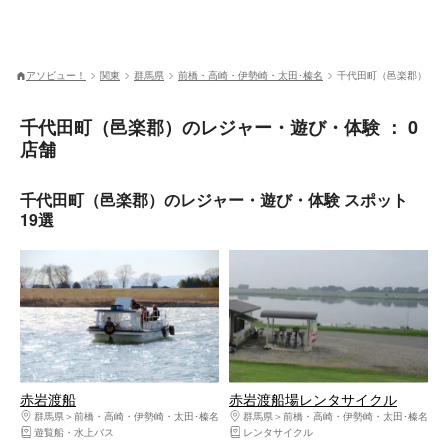
アソビュー！
関東
群馬県
前橋・高崎・伊勢崎・太田･榛名
千代田町（邑楽郡）
千代田町（邑楽郡）のレジャー・遊び・体験 ： 0
店舗
千代田町（邑楽郡）のレジャー・遊び・体験 スポット
19選
赤岩渡船
赤岩渡船場レンタサイクル
群馬県
前橋・高崎・伊勢崎・太田･榛名
群馬県
前橋・高崎・伊勢崎・太田･榛名
遊覧船・水上バス
レンタサイクル