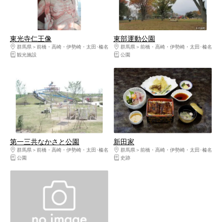
東光寺仁王像
東部運動公園
群馬県
前橋・高崎・伊勢崎・太田･榛名
群馬県
前橋・高崎・伊勢崎・太田･榛名
観光施設
公園
第一三共なかさと公園
新田家
群馬県
前橋・高崎・伊勢崎・太田･榛名
群馬県
前橋・高崎・伊勢崎・太田･榛名
公園
史跡