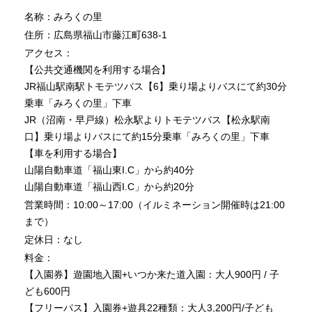
名称：みろくの里
住所：広島県福山市藤江町638-1
アクセス：
【公共交通機関を利用する場合】
JR福山駅南駅トモテツバス【6】乗り場よりバスにて約30分
乗車「みろくの里」下車
JR（沼南・早戸線）松永駅よりトモテツバス【松永駅南
口】乗り場よりバスにて約15分乗車「みろくの里」下車
【車を利用する場合】
山陽自動車道「福山東I.C」から約40分
山陽自動車道「福山西I.C」から約20分
営業時間：10:00～17:00（イルミネーション開催時は21:00
まで）
定休日：なし
料金：
【入園券】遊園地入園+いつか来た道入園：大人900円 / 子
ども600円
【フリーパス】入園券+遊具22種類：大人3,200円/子ども