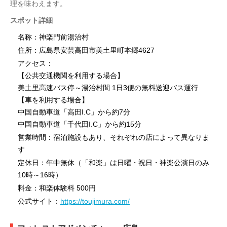
理を味わえます。
スポット詳細
名称：神楽門前湯治村
住所：広島県安芸高田市美土里町本郷4627
アクセス：
【公共交通機関を利用する場合】
美土里高速バス停～湯治村間 1日3便の無料送迎バス運行
【車を利用する場合】
中国自動車道「高田I.C」から約7分
中国自動車道「千代田I.C」から約15分
営業時間：宿泊施設もあり、それぞれの店によって異なりま
す
定休日：年中無休（「和楽」は日曜・祝日・神楽公演日のみ
10時～16時）
料金：和楽体験料 500円
公式サイト：
https://toujimura.com/