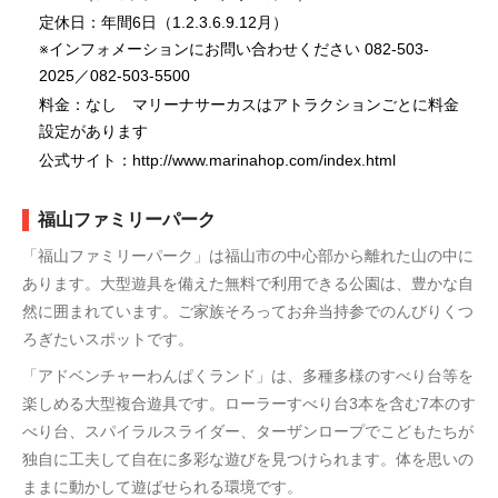
定休日：年間6日（1.2.3.6.9.12月）
※インフォメーションにお問い合わせください 082-503-
2025／082-503-5500
料金：なし マリーナサーカスはアトラクションごとに料金
設定があります
公式サイト：http://www.marinahop.com/index.html
福山ファミリーパーク
「福山ファミリーパーク」は福山市の中心部から離れた山の中に
あります。大型遊具を備えた無料で利用できる公園は、豊かな自
然に囲まれています。ご家族そろってお弁当持参でのんびりくつ
ろぎたいスポットです。
「アドベンチャーわんぱくランド」は、多種多様のすべり台等を
楽しめる大型複合遊具です。ローラーすべり台3本を含む7本のす
べり台、スパイラルスライダー、ターザンロープでこどもたちが
独自に工夫して自在に多彩な遊びを見つけられます。体を思いの
ままに動かして遊ばせられる環境です。