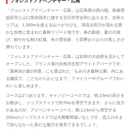
フォレストアドベンチャー・広島
「フォレストアドベンチャー・広島」は広島県の西の端、島根県
益田市と山口県岩国市に接する廿日市市吉和にあります。吉和エ
リアは、1,300mを超える山々がそびえ、清流太田川が流れる豊
かな自然に恵まれた森林リゾート地です。春の新緑、夏の川遊
び、鮮やかな秋の紅葉、冬の雪化粧、と四季おりおりの美しさが
満ちています。
「フォレストアドベンチャー・広島」は吉和の大自然を活かして
オープンした、フランス発の自然共生型アウトドアパークです。
「森林浴の森100選」にも選ばれた「もみのき森林公園」内にあ
る施設で、こどもからおとなまで、ファミリーやグループでわい
わいと楽しめます。
コースは2つあります。キャノピーコースでは、樹上8mの高さを
お散歩し、ジップスライドで約70mを滑空できます。さらに迫力
があるのが、アドベンチャーコース。樹上14mから滑空する
150mのジップスライドでは大興奮間違いなしです。恋人の今ま
で知らなかった新たな魅力を発見できるでしょう。