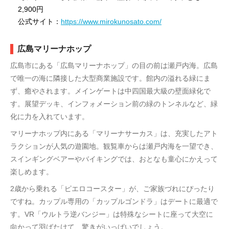
2,900円
公式サイト：
https://www.mirokunosato.com/
広島マリーナホップ
広島市にある「広島マリーナホップ」の目の前は瀬戸内海。広島
で唯一の海に隣接した大型商業施設です。館内の溢れる緑にま
ず、癒やされます。メインゲートは中四国最大級の壁面緑化で
す。展望デッキ、インフォメーション前の緑のトンネルなど、緑
化に力を入れています。
マリーナホップ内にある「マリーナサーカス」は、充実したアト
ラクションが人気の遊園地。観覧車からは瀬戸内海を一望でき、
スインギングベアーやバイキングでは、おとなも童心にかえって
楽しめます。
2歳から乗れる「ピエロコースター」が、ご家族づれにぴったり
ですね。カップル専用の「カップルゴンドラ」はデートに最適で
す。VR「ウルトラ逆バンジー」は特殊なシートに座って大空に
向かって羽ばたけて、驚きがいっぱいでしょう。