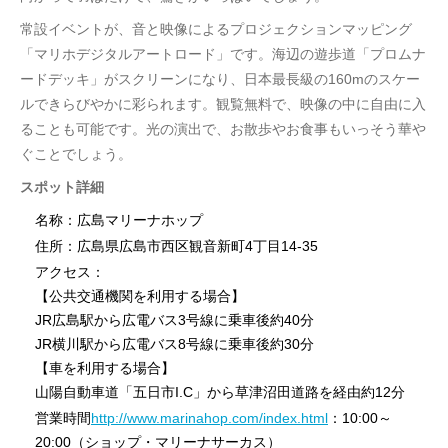
常設イベントが、音と映像によるプロジェクションマッピング
「マリホデジタルアートロード」です。海辺の遊歩道「プロムナ
ードデッキ」がスクリーンになり、日本最長級の160mのスケー
ルできらびやかに彩られます。観覧無料で、映像の中に自由に入
ることも可能です。光の演出で、お散歩やお食事もいっそう華や
ぐことでしょう。
スポット詳細
名称：広島マリーナホップ
住所：広島県広島市西区観音新町4丁目14-35
アクセス：
【公共交通機関を利用する場合】
JR広島駅から広電バス3号線に乗車後約40分
JR横川駅から広電バス8号線に乗車後約30分
【車を利用する場合】
山陽自動車道「五日市I.C」から草津沼田道路を経由約12分
営業時間
http://www.marinahop.com/index.html
：10:00～
20:00（ショップ・マリーナサーカス）