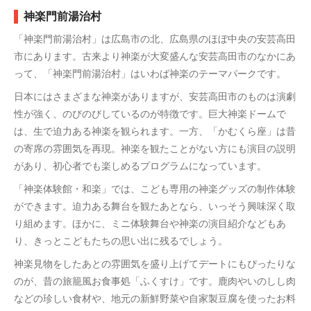
神楽門前湯治村
「神楽門前湯治村」は広島市の北、広島県のほぼ中央の安芸高田
市にあります。古来より神楽が大変盛んな安芸高田市のなかにあ
って、「神楽門前湯治村」はいわば神楽のテーマパークです。
日本にはさまざまな神楽がありますが、安芸高田市のものは演劇
性が強く、のびのびしているのが特徴です。巨大神楽ドームで
は、生で迫力ある神楽を観られます。一方、「かむくら座」は昔
の寄席の雰囲気を再現。神楽を観たことがない方にも演目の説明
があり、初心者でも楽しめるプログラムになっています。
「神楽体験館・和楽」では、こども専用の神楽グッズの制作体験
ができます。迫力ある舞台を観たあとなら、いっそう興味深く取
り組めます。ほかに、ミニ体験舞台や神楽の演目紹介などもあ
り、きっとこどもたちの思い出に残るでしょう。
神楽見物をしたあとの雰囲気を盛り上げてデートにもぴったりな
のが、昔の旅籠風お食事処「ふくすけ」です。鹿肉やいのしし肉
などの珍しい食材や、地元の新鮮野菜や自家製豆腐を使ったお料