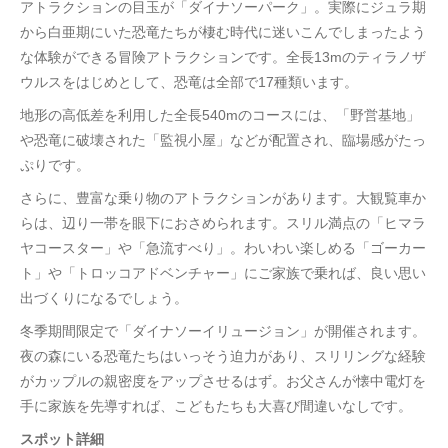
アトラクションの目玉が「ダイナソーパーク」。実際にジュラ期
から白亜期にいた恐竜たちが棲む時代に迷いこんでしまったよう
な体験ができる冒険アトラクションです。全長13mのティラノザ
ウルスをはじめとして、恐竜は全部で17種類います。
地形の高低差を利用した全長540mのコースには、「野営基地」
や恐竜に破壊された「監視小屋」などが配置され、臨場感がたっ
ぷりです。
さらに、豊富な乗り物のアトラクションがあります。大観覧車か
らは、辺り一帯を眼下におさめられます。スリル満点の「ヒマラ
ヤコースター」や「急流すべり」。わいわい楽しめる「ゴーカー
ト」や「トロッコアドベンチャー」にご家族で乗れば、良い思い
出づくりになるでしょう。
冬季期間限定で「ダイナソーイリュージョン」が開催されます。
夜の森にいる恐竜たちはいっそう迫力があり、スリリングな経験
がカップルの親密度をアップさせるはず。お父さんが懐中電灯を
手に家族を先導すれば、こどもたちも大喜び間違いなしです。
スポット詳細