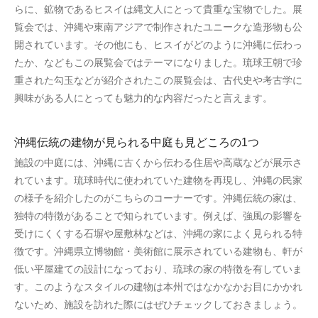
らに、鉱物であるヒスイは縄文人にとって貴重な宝物でした。展
覧会では、沖縄や東南アジアで制作されたユニークな造形物も公
開されています。その他にも、ヒスイがどのように沖縄に伝わっ
たか、などもこの展覧会ではテーマになりました。琉球王朝で珍
重された勾玉などが紹介されたこの展覧会は、古代史や考古学に
興味がある人にとっても魅力的な内容だったと言えます。
沖縄伝統の建物が見られる中庭も見どころの1つ
施設の中庭には、沖縄に古くから伝わる住居や高蔵などが展示さ
れています。琉球時代に使われていた建物を再現し、沖縄の民家
の様子を紹介したのがこちらのコーナーです。沖縄伝統の家は、
独特の特徴があることで知られています。例えば、強風の影響を
受けにくくする石塀や屋敷林などは、沖縄の家によく見られる特
徴です。沖縄県立博物館・美術館に展示されている建物も、軒が
低い平屋建ての設計になっており、琉球の家の特徴を有していま
す。このようなスタイルの建物は本州ではなかなかお目にかかれ
ないため、施設を訪れた際にはぜひチェックしておきましょう。