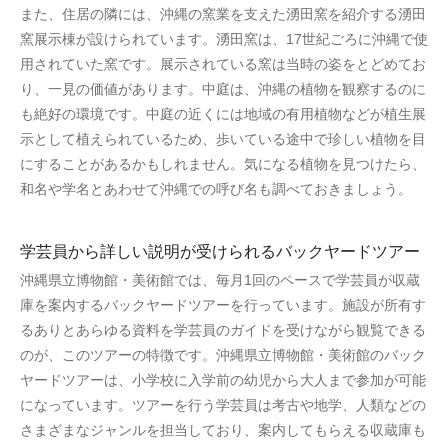
また、住居の隣には、沖縄の窯業を支えた湧田窯を紹介する湧田
窯展示棟が設けられています。湧田窯は、17世紀ごろに沖縄で使
用されていた窯です。展示されている窯は当時の姿をとどめてお
り、一見の価値があります。中庭は、沖縄の植物を観察するのに
も絶好の環境です。中庭の近くには地域の有用植物などが植生展
示として植えられているため、歩いている途中で珍しい植物を目
にすることがあるかもしれません。気になる植物を見つけたら、
和名や学名とあわせて沖縄での呼び名も調べておきましょう。
学芸員から詳しい説明が受けられるバックヤードツアー
沖縄県立博物館・美術館では、毎月1回のペースで学芸員が収蔵
庫を案内するバックヤードツアーを行っています。施設が所有す
るありとあらゆる資料を学芸員のガイドを受けながら観覧できる
のが、このツアーの特徴です。沖縄県立博物館・美術館のバック
ヤードツアーは、小学校に入学前の幼児から大人まで参加が可能
になっています。ツアーを行う学芸員は考古や地学、人類などの
さまざまなジャンルを担当しており、案内してもらえる収蔵庫も