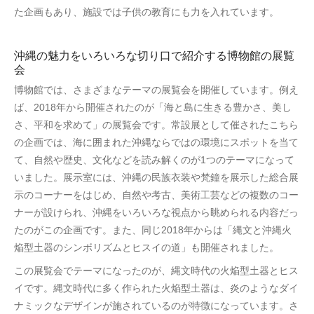
た企画もあり、施設では子供の教育にも力を入れています。
沖縄の魅力をいろいろな切り口で紹介する博物館の展覧
会
博物館では、さまざまなテーマの展覧会を開催しています。例え
ば、2018年から開催されたのが「海と島に生きる豊かさ、美し
さ、平和を求めて」の展覧会です。常設展として催されたこちら
の企画では、海に囲まれた沖縄ならではの環境にスポットを当て
て、自然や歴史、文化などを読み解くのが1つのテーマになって
いました。展示室には、沖縄の民族衣装や梵鐘を展示した総合展
示のコーナーをはじめ、自然や考古、美術工芸などの複数のコー
ナーが設けられ、沖縄をいろいろな視点から眺められる内容だっ
たのがこの企画です。また、同じ2018年からは「縄文と沖縄火
焔型土器のシンボリズムとヒスイの道」も開催されました。
この展覧会でテーマになったのが、縄文時代の火焔型土器とヒス
イです。縄文時代に多く作られた火焔型土器は、炎のようなダイ
ナミックなデザインが施されているのが特徴になっています。さ