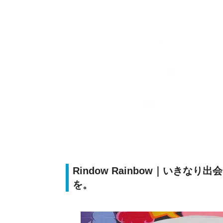
Rindow Rainbow｜いき
を。