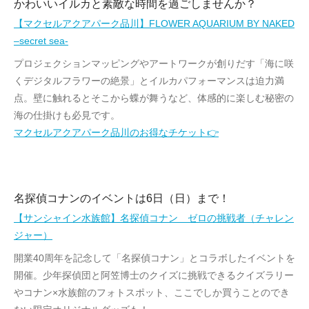
かわいいイルカと素敵な時間を過ごしませんか？
【マクセルアクアパーク品川】FLOWER AQUARIUM BY NAKED
–secret sea-
プロジェクションマッピングやアートワークが創りだす「海に咲
くデジタルフラワーの絶景」とイルカパフォーマンスは迫力満
点。壁に触れるとそこから蝶が舞うなど、体感的に楽しむ秘密の
海の仕掛けも必見です。
マクセルアクアパーク品川のお得なチケット👉
名探偵コナンのイベントは6日（日）まで！
【サンシャイン水族館】名探偵コナン ゼロの挑戦者（チャレン
ジャー）
開業40周年を記念して「名探偵コナン」とコラボしたイベントを
開催。少年探偵団と阿笠博士のクイズに挑戦できるクイズラリー
やコナン×水族館のフォトスポット、ここでしか買うことのでき