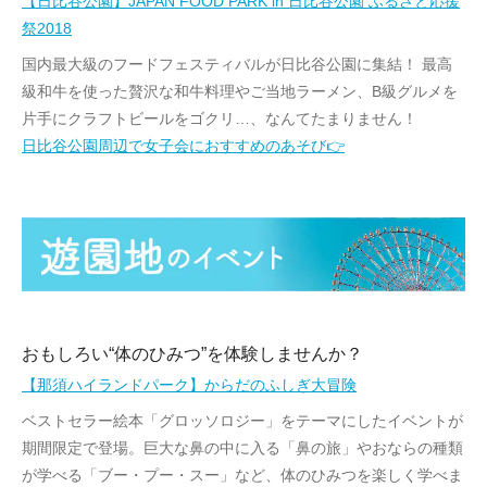
【日比谷公園】JAPAN FOOD PARK in 日比谷公園 ふるさと応援
祭2018
国内最大級のフードフェスティバルが日比谷公園に集結！ 最高
級和牛を使った贅沢な和牛料理やご当地ラーメン、B級グルメを
片手にクラフトビールをゴクリ…、なんてたまりません！
日比谷公園周辺で女子会におすすめのあそび👉
おもしろい“体のひみつ”を体験しませんか？
【那須ハイランドパーク】からだのふしぎ大冒険
ベストセラー絵本「グロッソロジー」をテーマにしたイベントが
期間限定で登場。巨大な鼻の中に入る「鼻の旅」やおならの種類
が学べる「ブー・プー・スー」など、体のひみつを楽しく学べま