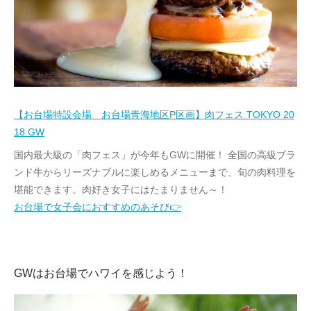
【お台場特設会場 お台場青海地区P区画】肉フェス TOKYO 20
18 GW
国内最大級の「肉フェス」が今年もGWに開催！ 全国の高級ブラ
ンド牛からリーズナブルに楽しめるメニューまで、旬の肉料理を
堪能できます。肉好き女子にはたまりません～！
お台場で女子会におすすめのあそび👉
GWはお台場でハワイを感じよう！