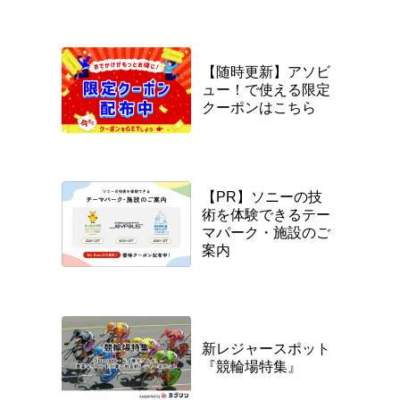
【随時更新】アソビ
ュー！で使える限定
クーポンはこちら
【PR】ソニーの技
術を体験できるテー
マパーク・施設のご
案内
新レジャースポット
『競輪場特集』