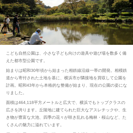
こども自然公園は、小さな子ども向けの遊具や遊び場を数多く備
えた都市型公園です。
始まりは昭和30年頃から始まった相鉄線沿線一帯の開発。相模鉄
道から寄付された土地を基に、横浜市が隣接地を買収して公園を
計画。昭和43年から本格的な整備が始まり、現在の公園の姿にな
りました。
面積は464,118平方メートルと広大で、横浜でもトップクラスの
広さを誇ります。丘陵地に建てられた巨大なアスレチックや、生
き物が豊富な大池、四季の花々が咲き乱れる梅林・桜山など、た
くさんの魅力に溢れています。