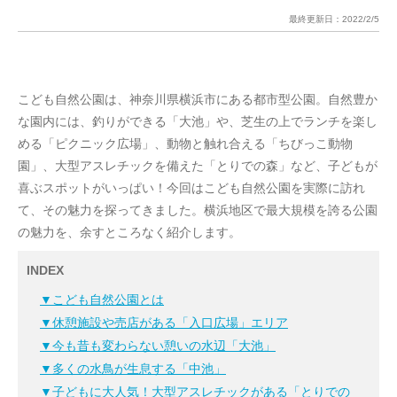
最終更新日：
2022/2/5
こども自然公園は、神奈川県横浜市にある都市型公園。自然豊か
な園内には、釣りができる「大池」や、芝生の上でランチを楽し
める「ピクニック広場」、動物と触れ合える「ちびっこ動物
園」、大型アスレチックを備えた「とりでの森」など、子どもが
喜ぶスポットがいっぱい！今回はこども自然公園を実際に訪れ
て、その魅力を探ってきました。横浜地区で最大規模を誇る公園
の魅力を、余すところなく紹介します。
INDEX
▼こども自然公園とは
▼休憩施設や売店がある「入口広場」エリア
▼今も昔も変わらない憩いの水辺「大池」
▼多くの水鳥が生息する「中池」
▼子どもに大人気！大型アスレチックがある「とりでの