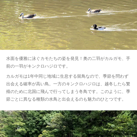
水面を優雅に泳ぐカモたちの姿を発見！奥の二羽がカルガモ、手
前の一羽がキンクロハジロです。
カルガモは1年中同じ地域に生息する留鳥なので、季節を問わず
出会える確率が高い鳥。一方のキンクロハジロは、越冬したら繁
殖のために北国に飛んで行ってしまう冬鳥です。このように、季
節ごとに異なる種類の水鳥と出会えるのも魅力のひとつです。