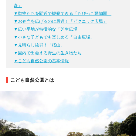
森」
▼動物たちを間近で観察できる「ちびっこ動物園」
▼お弁当を広げるのに最適！「ピクニック広場」
▼広い平地が特徴的な「芝生広場」
▼小さな子どもでも楽しめる「自由広場」
▼見晴らし抜群！「桜山」
▼園内で出会える野生の生き物たち
▼こども自然公園の基本情報
こども自然公園とは