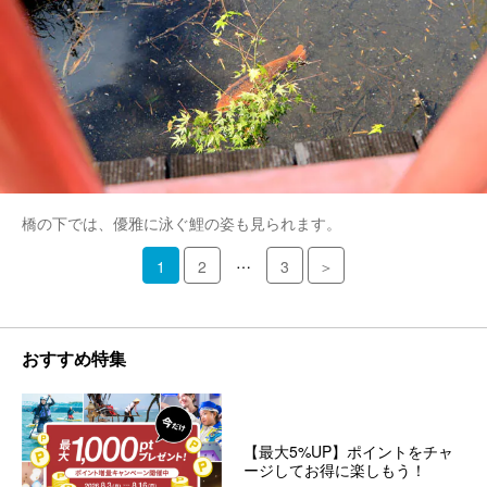
橋の下では、優雅に泳ぐ鯉の姿も見られます。
…
1
2
3
＞
おすすめ特集
【最大5%UP】ポイントをチャ
ージしてお得に楽しもう！