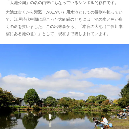
「大池公園」の名の由来にもなっているシンボル的存在です。
大池は古くから灌漑（かんがい）用水池としての役割を担ってい
て、江戸時代中期に起こった大飢饉のときには、池の水と魚が多
くの命を救いました。この出来事から、「本宿の大池（二俣川本
宿にある池の意）」として、現在まで親しまれています。