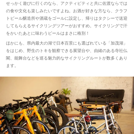
せっかく遊びに行くのなら、アクティビティと共に佐渡ならでは
の食や文化も楽しみたいですよね。お酒が好きな方なら、クラフ
トビール醸造所や酒蔵をゴールに設定し、帰りはタクシーで送迎
してもらえるサイクリングツアーがおすすめ。サイクリングで汗
をかいたあとに味わうビールはまさに格別！
ほかにも、県内最大の湖で日本百景にも選ばれている「加茂湖」
をはじめ、野生のトキを観察できる展望台や、由緒のある寺社仏
閣、能舞台などを巡る魅力的なサイクリングルートが数多くあり
ます。