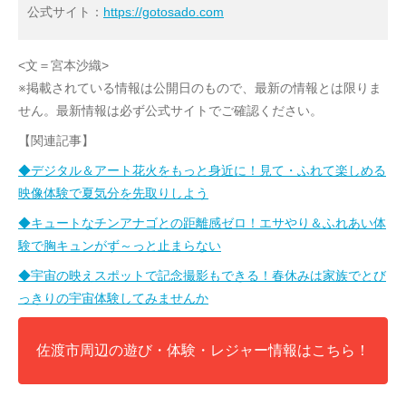
公式サイト：
https://gotosado.com
<文＝宮本沙織>
※掲載されている情報は公開日のもので、最新の情報とは限りま
せん。最新情報は必ず公式サイトでご確認ください。
【関連記事】
◆デジタル＆アート花火をもっと身近に！見て・ふれて楽しめる
映像体験で夏気分を先取りしよう
◆キュートなチンアナゴとの距離感ゼロ！エサやり＆ふれあい体
験で胸キュンがず～っと止まらない
◆宇宙の映えスポットで記念撮影もできる！春休みは家族でとび
っきりの宇宙体験してみませんか
佐渡市周辺の遊び・体験・レジャー情報はこちら！