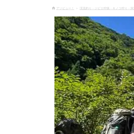
アソビュー！
渓流釣り・ジビエ狩猟・キノコ狩り・洞