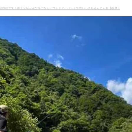
窟探検まで！郡上全域が遊び場になるアウトドアイベントで思いっきり遊んじゃお【岐阜】