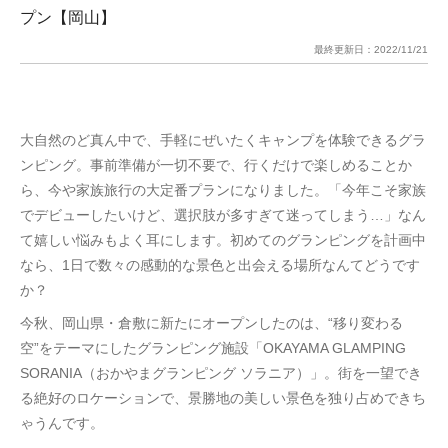
プン【岡山】
最終更新日：
2022/11/21
大自然のど真ん中で、手軽にぜいたくキャンプを体験できるグラ
ンピング。事前準備が一切不要で、行くだけで楽しめることか
ら、今や家族旅行の大定番プランになりました。「今年こそ家族
でデビューしたいけど、選択肢が多すぎて迷ってしまう…」なん
て嬉しい悩みもよく耳にします。初めてのグランピングを計画中
なら、1日で数々の感動的な景色と出会える場所なんてどうです
か？
今秋、岡山県・倉敷に新たにオープンしたのは、“移り変わる
空”をテーマにしたグランピング施設「OKAYAMA GLAMPING
SORANIA（おかやまグランピング ソラニア）」。街を一望でき
る絶好のロケーションで、景勝地の美しい景色を独り占めできち
ゃうんです。