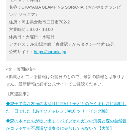
名称：OKAYAMA GLAMPING SORANIA（おかやまグランピ
ング ソラニア）
住所：岡山県倉敷市二日市762-2
営業時間：8:00～18:00
休業日：火曜日・水曜日
アクセス：JR山陽本線「倉敷駅」からタクシーで約15分
公式サイト：
https://sorania.jp/
<文＝藤間紗花>
※掲載されている情報は公開日のもので、最新の情報とは限りま
せん。最新情報は必ず公式サイトでご確認ください。
【関連記事】
◆親子で高さ20mの木登りに挑戦！子どものたくましさに感動し
た一日でした【あそびチャレンジ#10 ツリーイング編】
◆森の木々たちが歌い出す！パイプオルガンの演奏と森の自然音
がコラボする不思議な演奏会に参加してみない？【大阪】