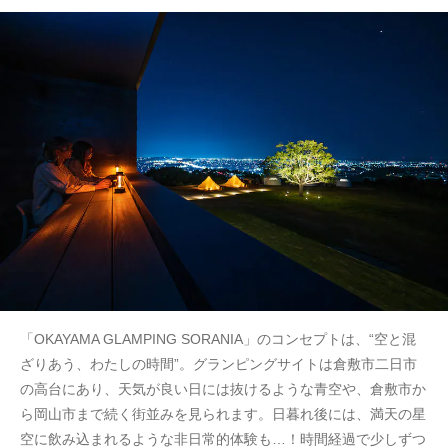
「OKAYAMA GLAMPING SORANIA」のコンセプトは、“空と混
ざりあう、わたしの時間”。グランピングサイトは倉敷市二日市
の高台にあり、天気が良い日には抜けるような青空や、倉敷市か
ら岡山市まで続く街並みを見られます。日暮れ後には、満天の星
空に飲み込まれるような非日常的体験も…！時間経過で少しずつ