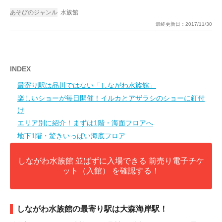
あそびのジャンル
水族館
最終更新日：
2017/11/30
INDEX
最寄り駅は品川ではない「しながわ水族館」
楽しいショーが毎日開催！イルカとアザラシのショーに釘付
け
エリア別に紹介！まずは1階・海面フロアへ
地下1階・驚きいっぱい海底フロア
しながわ水族館 並ばずに入場できる 前売り電子チケ
ット（入館） を確認する！
しながわ水族館の最寄り駅は大森海岸駅！