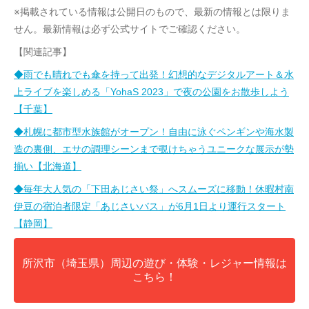
※掲載されている情報は公開日のもので、最新の情報とは限りま
せん。最新情報は必ず公式サイトでご確認ください。
【関連記事】
◆雨でも晴れでも傘を持って出発！幻想的なデジタルアート＆水
上ライブを楽しめる「YohaS 2023」で夜の公園をお散歩しよう
【千葉】
◆札幌に都市型水族館がオープン！自由に泳ぐペンギンや海水製
造の裏側、エサの調理シーンまで覗けちゃうユニークな展示が勢
揃い【北海道】
◆毎年大人気の「下田あじさい祭」へスムーズに移動！休暇村南
伊豆の宿泊者限定「あじさいバス」が6月1日より運行スタート
【静岡】
所沢市（埼玉県）周辺の遊び・体験・レジャー情報は
こちら！