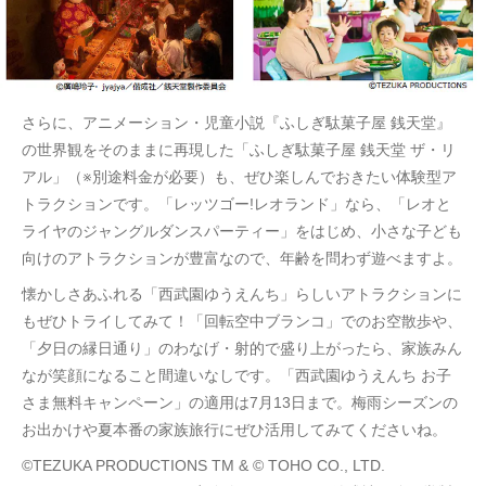
さらに、アニメーション・児童小説『ふしぎ駄菓子屋 銭天堂』
の世界観をそのままに再現した「ふしぎ駄菓子屋 銭天堂 ザ・リ
アル」（※別途料金が必要）も、ぜひ楽しんでおきたい体験型ア
トラクションです。「レッツゴー!レオランド」なら、「レオと
ライヤのジャングルダンスパーティー」をはじめ、小さな子ども
向けのアトラクションが豊富なので、年齢を問わず遊べますよ。
懐かしさあふれる「西武園ゆうえんち」らしいアトラクションに
もぜひトライしてみて！「回転空中ブランコ」でのお空散歩や、
「夕日の縁日通り」のわなげ・射的で盛り上がったら、家族みん
なが笑顔になること間違いなしです。「西武園ゆうえんち お子
さま無料キャンペーン」の適用は7月13日まで。梅雨シーズンの
お出かけや夏本番の家族旅行にぜひ活用してみてくださいね。
©TEZUKA PRODUCTIONS TM & © TOHO CO., LTD.