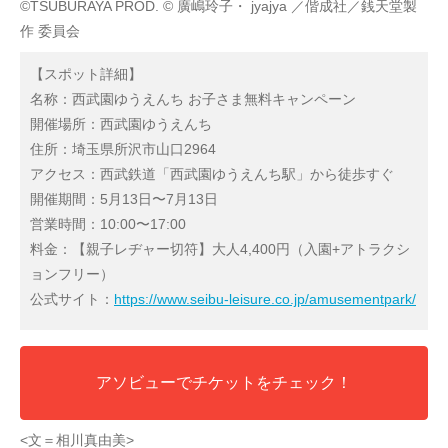
©TSUBURAYA PROD. © 廣嶋玲子・ jyajya ／偕成社／銭天堂製
作 委員会
【スポット詳細】
名称：西武園ゆうえんち お子さま無料キャンペーン
開催場所：西武園ゆうえんち
住所：埼玉県所沢市山口2964
アクセス：西武鉄道「西武園ゆうえんち駅」から徒歩すぐ
開催期間：5月13日〜7月13日
営業時間：10:00〜17:00
料金：【親子レヂャー切符】大人4,400円（入園+アトラクシ
ョンフリー）
公式サイト：
https://www.seibu-leisure.co.jp/amusementpark/
アソビューでチケットをチェック！
<文＝相川真由美>