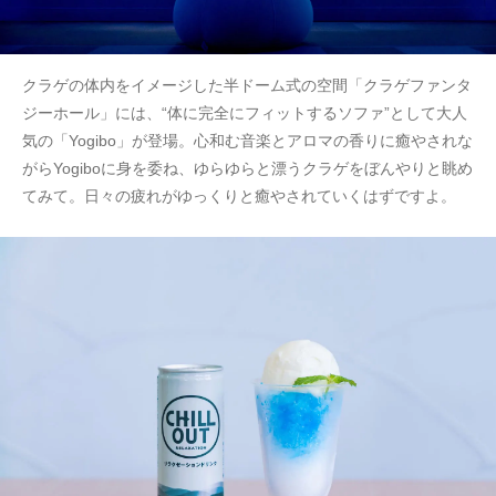
クラゲの体内をイメージした半ドーム式の空間「クラゲファンタ
ジーホール」には、“体に完全にフィットするソファ”として大人
気の「Yogibo」が登場。心和む音楽とアロマの香りに癒やされな
がらYogiboに身を委ね、ゆらゆらと漂うクラゲをぼんやりと眺め
てみて。日々の疲れがゆっくりと癒やされていくはずですよ。