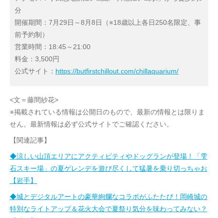
分
開催期間：7月29日～8月8日（※18歳以上各日250名限定、事
前予約制）
営業時間：18:45～21:00
料金：3,500円
公式サイト：
https://butfirstchillout.com/chillaquarium/
<文＝藤間紗花>
※掲載されている情報は公開日のもので、最新の情報とは限りま
せん。最新情報は必ず公式サイトでご確認ください。
【関連記事】
◆涼しい山頂エリアにアクティビティやドッグランが登場！「雫
石スキー場」の夏ゲレンデを遊び尽くして猛暑を乗り切っちゃお
【岩手】
◆城とデジタルアートの豪華絢爛なコラボがふたたび！岡崎城の
特別なライトアップ＆花火大会で夏祭り気分を味わってみない？