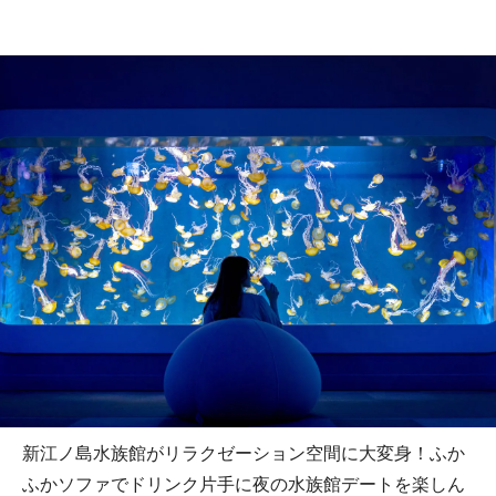
新江ノ島水族館がリラクゼーション空間に大変身！ふか
ふかソファでドリンク片手に夜の水族館デートを楽しん