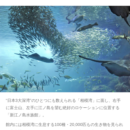
“日本3大深湾”のひとつにも数えられる「相模湾」に面し、右手
に富士山、左手に江ノ島を望む絶好のロケーションに位置する
「新江ノ島水族館」。
館内には相模湾に生息する100種・20,000匹もの生き物を見られ