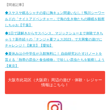
【関連記事】
◆スヤスヤ眠るシャチの姿に胸キュン間違いなし！鴨川シーワー
ルドの「ナイトアドベンチャー」で海の生き物たちの睡眠を観察
しちゃお【千葉】
◆1日で謎解きからサスペンス、マジックショーまで体験できち
ゃう？新作続々の「ナンジャ夏フェス2023」で大興奮の遊びに
チャレンジ！【東京】【愛知】
◆夏休みは小中学生が入館無料に！ 自由研究おたすけノートを
貰える「熱帯の昆虫と食虫植物」で珍しい昆虫たちを観察しよう
【東京】
大阪市此花区（大阪府）周辺の遊び・体験・レジャー
情報はこちら！