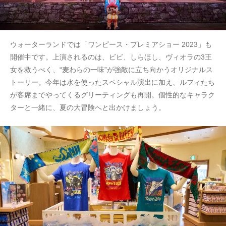
ウォーターランドでは「ワンピース・プレミアショー 2023」も
開催中です。上演されるのは、ビビ、しらほし、ヴィオラの3王
女を救うべく、“麦わらの一味”が強敵に立ち向かうオリジナルス
トーリー。今年は水を使ったスペシャル演出に加え、ルフィたち
が客席までやってくるグリーティングも再開。個性的なキャラク
ターと一緒に、夏の大冒険へと出かけましょう。