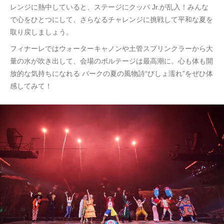
レンジに熱中していると、ステージにクッパ Jr.が乱入！みんな
で心をひとつにして、さらなるチャレンジに挑戦して平和な夏を
取り戻しましょう。
フィナーレではウォーターキャノンや土管スプリンクラーから大
量の水が吹き出して、会場のボルテージは最高潮に。心も体も開
放的な気持ちになれる パークの夏の風物詩“びしょ濡れ”をぜひ体
感してみて！