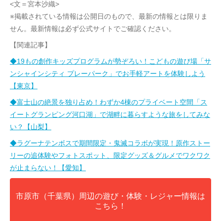
<文＝宮本沙織>
※掲載されている情報は公開日のもので、最新の情報とは限りま
せん。最新情報は必ず公式サイトでご確認ください。
【関連記事】
◆19もの創作キッズプログラムが勢ぞろい！こどもの遊び場「サ
ンシャインシティ プレーパーク」でお手軽アートを体験しよう
【東京】
◆富士山の絶景を独り占め！わずか4棟のプライベート空間「ス
イートグランピング河口湖」で湖畔に暮らすような旅をしてみな
い？【山梨】
◆ラグーナテンボスで期間限定・鬼滅コラボが実現！原作ストー
リーの追体験やフォトスポット、限定グッズ＆グルメでワクワク
が止まらない！【愛知】
市原市（千葉県）周辺の遊び・体験・レジャー情報は
こちら！