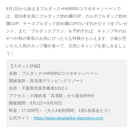
9月1日から始まるブルダック×HAMIRUコラボキャンペーンで
は、宿泊者全員にブルダック炒め麺CUP、カルボブルダック炒め
麺CUP、チーズブルダック炒め麺CUPのいずれかひとつをプレゼ
ント。また「ブルダックプラン」を予約すれば、キャンプ中のお
やつや秋の夜長のお供にぴったりな特典がもらえます。小腹が空
いたら人気のカップ麺を食べて、元気にキャンプを楽しみましょ
う！
【スポット詳細】
名称：ブルダック×HAMIRUコラボキャンペーン
開催場所：高滝湖グランピングリゾート
住所：千葉県市原市養老1012-1
アクセス：小湊鉄道「高滝駅」から徒歩約9分
開催期間：9月1日〜9月30日
料金：17,000円～（大人4名利用時、1室1名様あたり）
公式サイト：
https://www.takatakiko-glamping.com