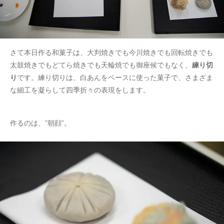
さて本日作る和菓子は、大判焼きでも今川焼きでも回転焼きでも
太鼓焼きでもどてら焼きでも天輪焼でも御座候でもなく、
練り切
り
です。練り切りは、白あんをベースに使った菓子で、さまざま
な細工を凝らして四季折々の表現をします。
作るのは、”朝顔”。