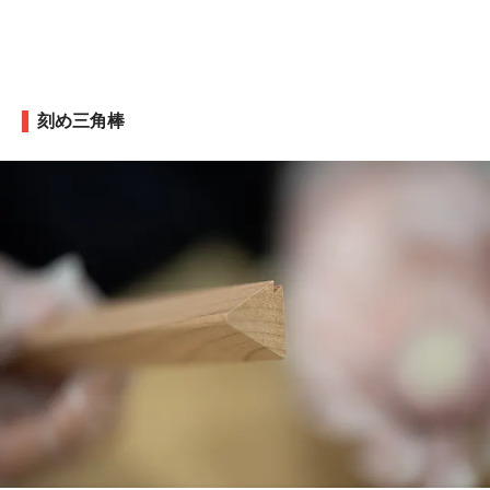
刻め三角棒