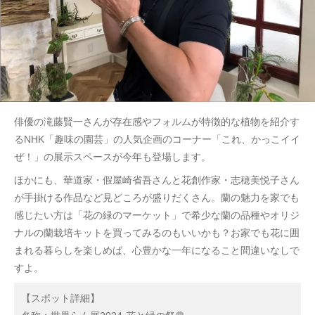
俳優の滝藤賢一さんが存在感やフォルムが特徴的な植物を紹介す
るNHK「趣味の園芸」の人気企画のコーナー「これ、かっこイイ
ぜ！」の展示スペースが今年も登場します。
ほかにも、華道家・假屋崎省吾さんと花創作家・志穂美悦子さん
が手掛ける作品など見どころが盛りだくさん。蘭の魅力を家でも
感じたい方は「花の緑のマーケット」で希少な蘭の品種やオリジ
ナルの蘭栽培キットを買ってみるのもいいかも？お家でも花に囲
まれる暮らしを楽しめば、心豊かな一年になること間違いなしで
すよ。
【スポット詳細】