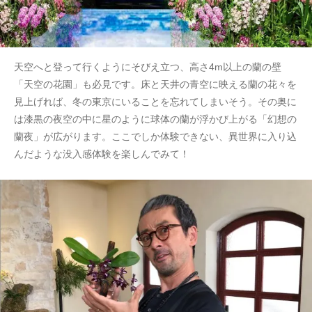
天空へと登って行くようにそびえ立つ、高さ4m以上の蘭の壁
「天空の花園」も必見です。床と天井の青空に映える蘭の花々を
見上げれば、冬の東京にいることを忘れてしまいそう。その奥に
は漆黒の夜空の中に星のように球体の蘭が浮かび上がる「幻想の
蘭夜」が広がります。ここでしか体験できない、異世界に入り込
んだような没入感体験を楽しんでみて！