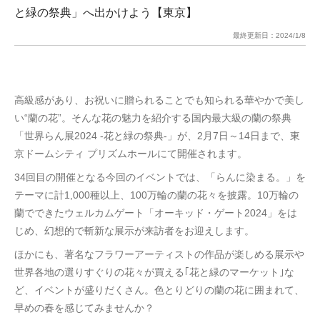
と緑の祭典」へ出かけよう【東京】
最終更新日：
2024/1/8
高級感があり、お祝いに贈られることでも知られる華やかで美し
い“蘭の花”。そんな花の魅力を紹介する国内最大級の蘭の祭典
「世界らん展2024 -花と緑の祭典-」が、2月7日～14日まで、東
京ドームシティ プリズムホールにて開催されます。
34回目の開催となる今回のイベントでは、「らんに染まる。」を
テーマに計1,000種以上、100万輪の蘭の花々を披露。10万輪の
蘭でできたウェルカムゲート「オーキッド・ゲート2024」をは
じめ、幻想的で斬新な展示が来訪者をお迎えします。
ほかにも、著名なフラワーアーティストの作品が楽しめる展示や
世界各地の選りすぐりの花々が買える｢花と緑のマーケット｣な
ど、イベントが盛りだくさん。色とりどりの蘭の花に囲まれて、
早めの春を感じてみませんか？