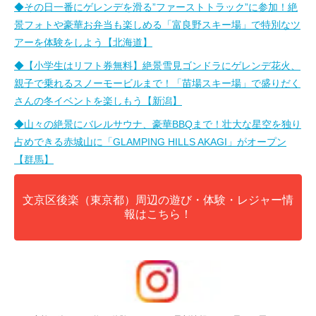
◆その日一番にゲレンデを滑る”ファーストトラック”に参加！絶
景フォトや豪華お弁当も楽しめる「富良野スキー場」で特別なツ
アーを体験をしよう【北海道】
◆【小学生はリフト券無料】絶景雪見ゴンドラにゲレンデ花火、
親子で乗れるスノーモービルまで！「苗場スキー場」で盛りだく
さんの冬イベントを楽しもう【新潟】
◆山々の絶景にバレルサウナ、豪華BBQまで！壮大な星空を独り
占めできる赤城山に「GLAMPING HILLS AKAGI」がオープン
【群馬】
文京区後楽（東京都）周辺の遊び・体験・レジャー情
報はこちら！