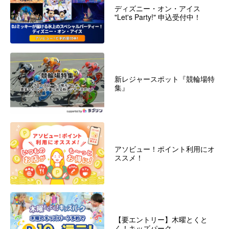
ディズニー・オン・アイス
"Let's Party!" 申込受付中！
新レジャースポット『競輪場特
集』
アソビュー！ポイント利用にオ
ススメ！
【要エントリー】木曜とくと
く！キッズパーク