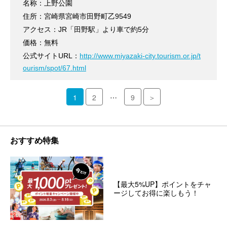
名称：上野公園
住所：宮崎県宮崎市田野町乙9549
アクセス：JR「田野駅」より車で約5分
価格：無料
公式サイトURL：
http://www.miyazaki-city.tourism.or.jp/t
ourism/spot/67.html
…
1
2
9
＞
おすすめ特集
【最大5%UP】ポイントをチャ
ージしてお得に楽しもう！