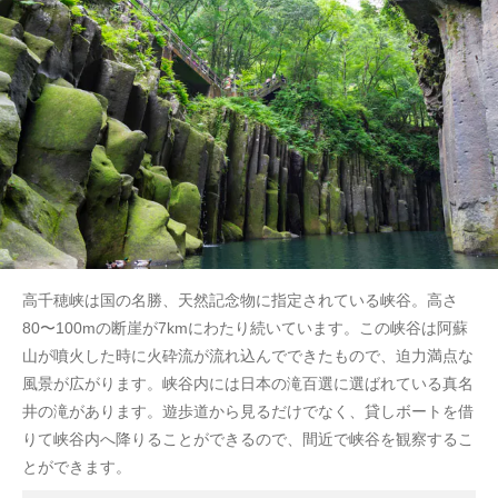
高千穂峡は国の名勝、天然記念物に指定されている峡谷。高さ
80〜100mの断崖が7kmにわたり続いています。この峡谷は阿蘇
山が噴火した時に火砕流が流れ込んでできたもので、迫力満点な
風景が広がります。峡谷内には日本の滝百選に選ばれている真名
井の滝があります。遊歩道から見るだけでなく、貸しボートを借
りて峡谷内へ降りることができるので、間近で峡谷を観察するこ
とができます。