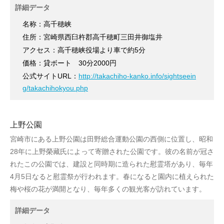
詳細データ
名称：高千穂峡
住所：宮崎県西臼杵郡高千穂町三田井御塩井
アクセス：高千穂峡役場より車で約5分
価格：貸ボート 30分2000円
公式サイトURL：
http://takachiho-kanko.info/sightseein
g/takachihokyou.php
上野公園
宮崎市にある上野公園は田野総合運動公園の西側に位置し、昭和
28年に上野榮藏氏によって寄贈された公園です。彼の名前が冠さ
れたこの公園では、建設と同時期に造られた慰霊塔があり、毎年
4月5日なると慰霊祭が行われます。春になると園内に植えられた
梅や桜の花が満開となり、毎年多くの観光客が訪れています。
詳細データ