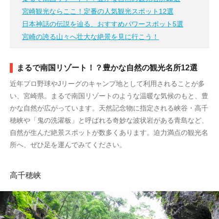
宮崎観光ならここ！定番の人気観光スポット12選
日本神話の伝説を辿る、おすすめパワースポット5選
宮崎の誇る山々へ壮大な絶景を見に行こう！
まるで南国リゾート！？豊かな自然の観光名所12選
近年プロ野球やJリーグのキャンプ地として利用されることが多
い、宮崎県。まるで南国リゾートのような温暖な気候のもと、豊
かな自然が広がっています。天然記念物に指定される峡谷・高千
穂峡や「鬼の洗濯板」と呼ばれる奇妙な波状岩がある青島など、
自然が生んだ絶景スポットが数多くあります。迫力満点の観光名
所へ、ぜひ足を運んでみてください。
高千穂峡