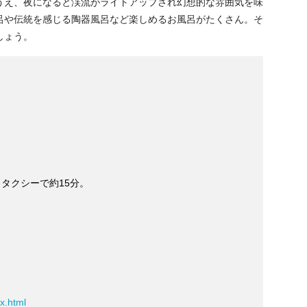
うえ、夜になると渓流がライトアップされ幻想的な雰囲気を味
呂や伝統を感じる陶器風呂など楽しめるお風呂がたくさん。そ
しょう。
タクシーで約15分。
ex.html