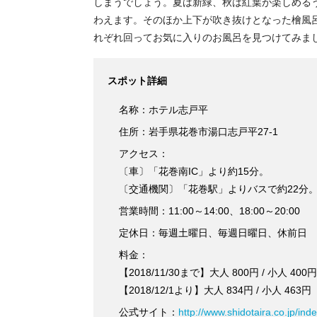
しまうでしょう。夏は新緑、秋は紅葉が楽しめる
わえます。そのほか上下が吹き抜けとなった檜風
れぞれ回ってお気に入りのお風呂を見つけてみま
スポット詳細
名称：ホテル志戸平
住所：岩手県花巻市湯口志戸平27-1
アクセス：
〔車〕「花巻南IC」より約15分。
〔交通機関〕「花巻駅」よりバスで約22分。
営業時間：11:00～14:00、18:00～20:00
定休日：毎週土曜日、毎週日曜日、休前日
料金：
【2018/11/30まで】大人 800円 / 小人 400円
【2018/12/1より】大人 834円 / 小人 463円
公式サイト：
http://www.shidotaira.co.jp/ind