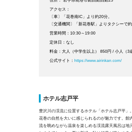
住所： 岩手県花巻市鉛西鉛西鉛23
アクセス：
〔車〕「花巻南IC」より約20分。
〔交通機関〕「新花巻駅」よりタクシーで約
営業時間：10:30～19:00
定休日：なし
料金：大人（中学生以上） 850円 / 小人（3
公式サイト：
https://www.airinkan.com/
ホテル志戸平
豊沢川の渓流に位置するホテル「ホテル志戸平」
花巻の自然を大いに感じられるのが魅力です。館
流を眺めながら温泉を楽しめる渓流露天風呂は地