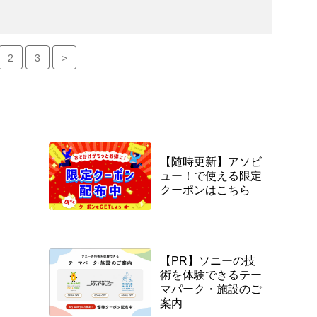
2
3
>
【随時更新】アソビ
ュー！で使える限定
クーポンはこちら
【PR】ソニーの技
術を体験できるテー
マパーク・施設のご
案内