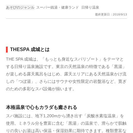
あそびのジャンル
スーパー銭湯・健康ランド
日帰り温泉
最終更新日：
2018/9/13
THESPA 成城とは
THE SPA 成城は、「もっとも身近なスパリゾート」をテーマと
する日帰り温泉施設です。東京の天然温泉の特徴である「黒湯」
が楽しめる露天風呂をはじめ、露天エリアにある天然温泉かけ流
しの「つぼ湯」、さらにはサウナや女性限定の岩盤浴など、寛ぎ
のための多彩なスパ設備が揃います。
本格温泉で心もカラダも癒される
スパ施設には、地下1,200mから湧き出す「炭酸水素塩温泉」を
使用。ミネラル分を豊富に含む「黒湯」の温泉で、滑らかで肌触
りの良いお湯は高い保温・保湿効果に期待できます。種類豊富な