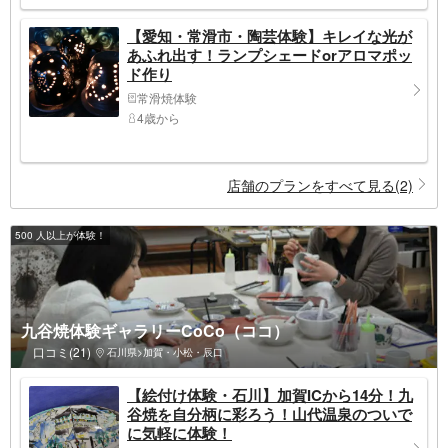
【愛知・常滑市・陶芸体験】キレイな光が
あふれ出す！ランプシェードorアロマポッ
ド作り
常滑焼体験
4歳から
店舗のプランをすべて見る(2)
500 人以上が体験！
九谷焼体験ギャラリーCoCo（ココ）
口コミ(21)
石川県>加賀・小松・辰口
【絵付け体験・石川】加賀ICから14分！九
谷焼を自分柄に彩ろう！山代温泉のついで
に気軽に体験！