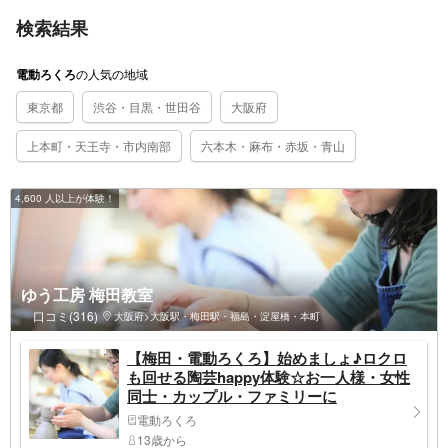
検索結果
の
人気の地域
電動ろくろ
東京都
渋谷・目黒・世田谷
大阪府
上本町・天王寺・市内南部
六本木・麻布・赤坂・青山
4,600 人以上が体験！
ゆう工房 梅田教室
口コミ(316)
大阪府>大阪駅・梅田駅・福島・淀屋橋・本町
【梅田・電動ろくろ】始めましょ♪ロクロ
も回せる陶芸happy体験☆お一人様・女性
同士・カップル・ファミリーに
電動ろくろ
13歳から