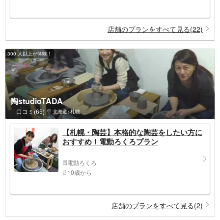
店舗のプランをすべて見る(22)
300 人以上が体験！
陶studioTADA
口コミ(65)
北海道>札幌
【札幌・陶芸】本格的な陶芸をしたい方に
おすすめ！電動ろくろプラン
電動ろくろ
10歳から
店舗のプランをすべて見る(2)