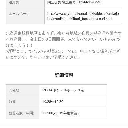
連絡先
問合せ先 電話番号：0144-32-6448
ホームページ
http://www.city.tomakomai.hokkaido.jp/kankojo
ho/event/higashiiburi_bussanmatsuri.html.
北海道東胆振地区１市４町が集い各地域の自慢の特産品を販売す
る物産展。。金土日の3日間開催。来て食べておいしいものみつ
けましょう！！
※新型コロナウイルスの状況によっては、中止となる場合がござ
いますので、あらかじめご了承ください。
詳細情報
開催地
MEGA ドン・キホーテ３階
時期
10/28〜10/30
観覧者数（年間）
11,100人（昨年度実績）