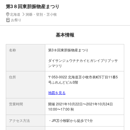
第3８回東胆振物産まつり
北海道
洞爺・登別・苫小牧
お祭り
基本情報
名称
第3８回東胆振物産まつり
ダイサンジュウナナカイヒガシイブリブッサ
ンマツリ
住所
〒053-0022 北海道苫小牧市表町5丁目11番5
号ふれんどビル3階
地図を見る
営業時間
開催 2021年10月22日〜2021年10月24日
10:00〜17:00 秋
アクセス方法
・JR苫小牧駅から徒歩で1分