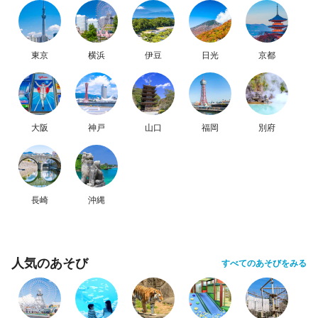
東京
横浜
伊豆
日光
京都
大阪
神戸
山口
福岡
別府
長崎
沖縄
人気のあそび
すべてのあそびをみる