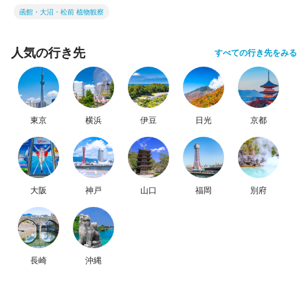
函館・大沼・松前 植物観察
人気の行き先
すべての行き先をみる
東京
横浜
伊豆
日光
京都
大阪
神戸
山口
福岡
別府
長崎
沖縄