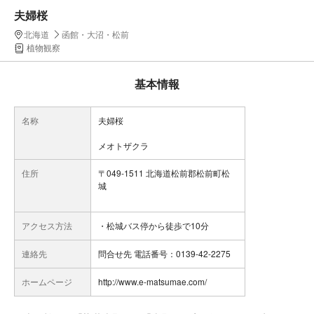
夫婦桜
北海道
函館・大沼・松前
植物観察
基本情報
名称
夫婦桜
メオトザクラ
住所
〒049-1511 北海道松前郡松前町松
城
アクセス方法
・松城バス停から徒歩で10分
連絡先
問合せ先 電話番号：0139-42-2275
ホームページ
http://www.e-matsumae.com/