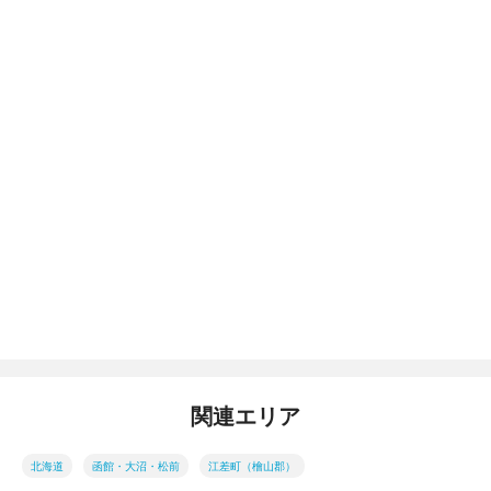
関連エリア
北海道
函館・大沼・松前
江差町（檜山郡）