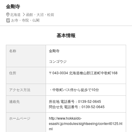
金剛寺
北海道
函館・大沼・松前
お寺・寺院・仏閣
基本情報
名称
金剛寺
コンゴウジ
住所
〒043-0034 北海道檜山郡江差町中歌町168
アクセス方法
・中歌町バス停から徒歩で10分
連絡先
所在地 電話番号：0139-52-0645
問合せ先 電話番号：0139-52-0645
ホームページ
http://www.hokkaido-
esashi.jp/modules/sightseeing/content0125.ht
ml