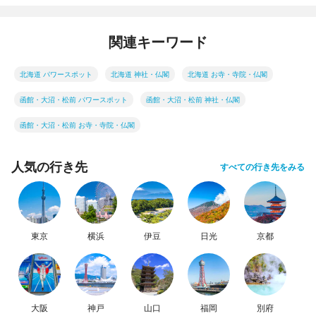
関連キーワード
北海道 パワースポット
北海道 神社・仏閣
北海道 お寺・寺院・仏閣
函館・大沼・松前 パワースポット
函館・大沼・松前 神社・仏閣
函館・大沼・松前 お寺・寺院・仏閣
人気の行き先
すべての行き先をみる
東京
横浜
伊豆
日光
京都
大阪
神戸
山口
福岡
別府