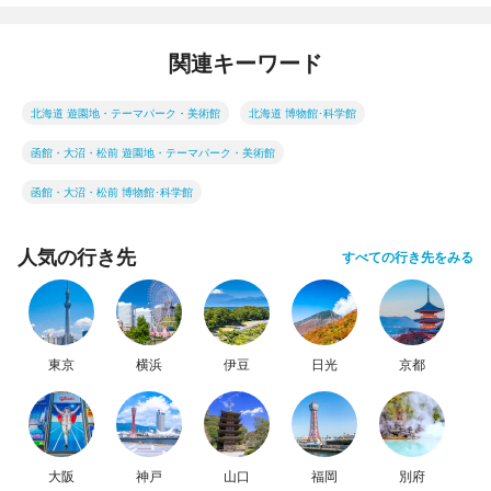
関連キーワード
北海道 遊園地・テーマパーク・美術館
北海道 博物館･科学館
函館・大沼・松前 遊園地・テーマパーク・美術館
函館・大沼・松前 博物館･科学館
人気の行き先
すべての行き先をみる
東京
横浜
伊豆
日光
京都
大阪
神戸
山口
福岡
別府