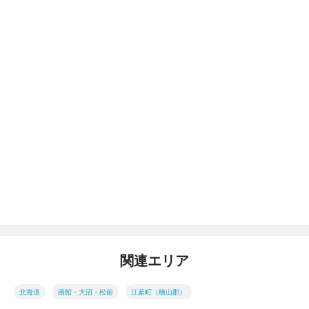
関連エリア
北海道
函館・大沼・松前
江差町（檜山郡）