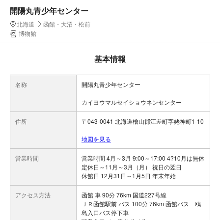
開陽丸青少年センター
北海道
函館・大沼・松前
博物館
基本情報
名称
開陽丸青少年センター
カイヨウマルセイショウネンセンター
住所
〒043-0041 北海道檜山郡江差町字姥神町1-10
地図を見る
営業時間
営業時間 4月～3月 9:00～17:00 4?10月は無休
定休日～11月～3月（月） 祝日の翌日
休館日 12月31日～1月5日 年末年始
アクセス方法
函館 車 90分 76km 国道227号線
ＪＲ函館駅前 バス 100分 76km 函館バス 鴎
島入口バス停下車