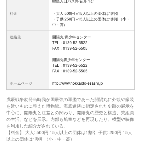
鴎島入口バス停 徒歩 1分
料金
・大人 500円 ※15人以上の団体は1割引
・子供 250円 ※15人以上の団体は1割引（小・
中・高)
連絡先
開陽丸 青少年センター
TEL：0139-52-5522
FAX：0139-52-5505
開陽丸青少年センター
TEL：0139-52-5522
FAX：0139-52-5505
ホームページ
http://www.hokkaido-esashi.jp
戊辰戦争勃発当時我が国最強の軍艦であった開陽丸に外観や艤装
を近いものに整えた博物館。海底遺跡に指定された史跡の展示を
中心に、開陽丸と江差との関わり、開陽丸の歴史と構造、乗組員
の生活、などを展示。内部も船室などを再現したり、模型や映像
を利用した紹介がされている。
【料金】 大人: 500円 15人以上の団体は1割引 子供: 250円 15人
以上の団体は1割引（小・中・高)