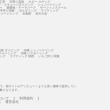
工房
日帰り温泉
カヌー･カヤック
グ・スキューバダイビング
シュノーケリング
ー
遊園地・テーマパーク
サーフィンスクール
 手作り体験
ボルダリング
ラフティング
ンジージャンプ
水族館
花火大会
垣島 ダイビング
沖縄 シュノーケリング
 クルージング
沖縄 パラセーリング
ィング
ラフティング 関西
いちご狩り 関東
態で、他サイトがアソビュー！よりも安い価格で提供してい
象となります。
ついて
利用規約
運営会社