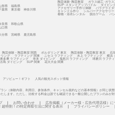
陶芸体験･陶芸教室
ガラス細工･ガラス
SUP･スタンドアップパドル
ダイビン
山形県
福島県
アクセサリー手作り体験
パラグライダ
千葉県
東京都
神奈川県
キャンドル作り
シルバーアクセサリー
着物・浴衣レンタル
脱出ゲーム
バ
奈良県
和歌山県
山口県
大分県
宮崎県
鹿児島県
陶芸体験・陶芸教室 関西
ボルダリング 東京
陶芸体験・陶芸教室 東京
石
ケリング
ラフティング 関東
ニセコ ラフティング
水上 ラフティング
横浜
奥多摩 ラフティング
串本 ダイビング
鬼怒川 ラフティング
球磨川 ラフテ
古島 ダイビング
SUP 関東
花火大会 関東
アソビュー！ギフト
人気の観光スポット情報
プラン（体験内容、利用日、参加条件、キャンセル規約などの基本情報）が同じ状
いたします。ただし、比較する料金は誰でも確認できる一般公開したプランのみが対
プ
お問い合わせ
広告掲載（メーカー様・広告代理店様）に
！超特割！の特定商取引法に関する表示
プライバシーポリシー