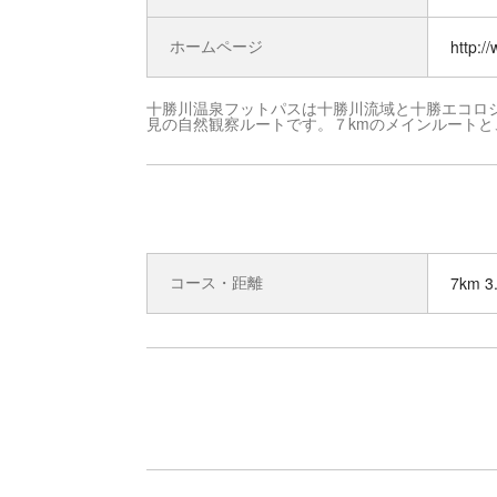
ホームページ
http:/
十勝川温泉フットパスは十勝川流域と十勝エコロ
見の自然観察ルートです。７kmのメインルート
コース・距離
7km 