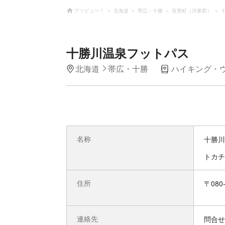
アソビュー！
北海道
帯広・十勝
音更町（河東郡）
十勝川温泉フットパス
北海道
帯広・十勝
ハイキング・
名称
十勝川
トカチ
住所
〒08
連絡先
問合せ先