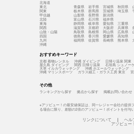
北海道
東北
青森県
岩手県
宮城県
秋田県
関東
栃木県
群馬県
茨城県
埼玉県
甲信越
山梨県
長野県
新潟県
北陸
富山県
石川県
福井県
東海
静岡県
岐阜県
愛知県
三重県
関西
滋賀県
京都府
大阪府
兵庫県
山陰・山陽
鳥取県
島根県
岡山県
広島県
四国
徳島県
香川県
愛媛県
高知県
九州
福岡県
佐賀県
長崎県
熊本県
沖縄
おすすめキーワード
京都 着物レンタル
沖縄 ダイビング
日帰り温泉 関東
屋久島 ダイビング
関西 日帰り温泉
石垣島 シュノー
天草 イルカウォッチング
沖縄 ホエールウォッチング
沖縄 マリンスポーツ
ガラス細工・ガラス工房 東京
宮
その他
ランキングから探す
拠点から探す
掲載お問い合わせ
※アソビュー！の最安値保証は、同一レジャー会社の提供
る場合に限り、差額の2倍のアソビュー！ポイントを付与
リンクについて
ヘル
アソビュー