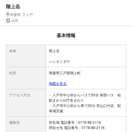
階上岳
青森県
八戸
山岳
基本情報
名称
階上岳
ハシカミダケ
住所
青森県三戸郡階上町
地図を見る
アクセス方法
・八戸市中心街からバスで50分 南部バス 松
館まわりor庁舎まわり
・八戸市中心街から車で30分 登山口付近 駐
車場完備
連絡先
所在地 電話番号：0178-88-2116
問合せ先 電話番号：0178-88-2116