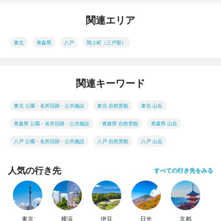
関連エリア
東北
青森県
八戸
階上町（三戸郡）
関連キーワード
東北 公園・名所旧跡・公共施設
東北 自然景観
東北 山岳
青森県 公園・名所旧跡・公共施設
青森県 自然景観
青森県 山岳
八戸 公園・名所旧跡・公共施設
八戸 自然景観
八戸 山岳
人気の行き先
すべての行き先をみる
東京
横浜
伊豆
日光
京都