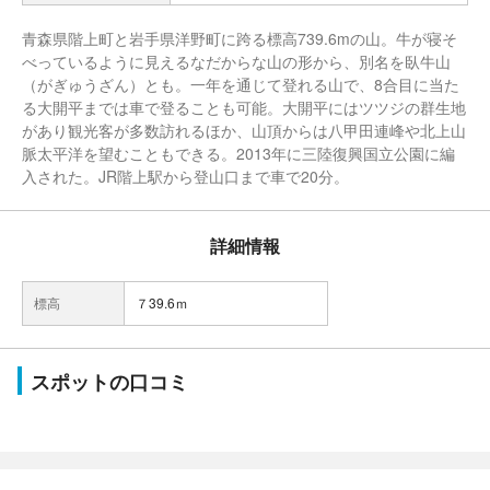
青森県階上町と岩手県洋野町に跨る標高739.6mの山。牛が寝そ
べっているように見えるなだからな山の形から、別名を臥牛山
（がぎゅうざん）とも。一年を通じて登れる山で、8合目に当た
る大開平までは車で登ることも可能。大開平にはツツジの群生地
があり観光客が多数訪れるほか、山頂からは八甲田連峰や北上山
脈太平洋を望むこともできる。2013年に三陸復興国立公園に編
入された。JR階上駅から登山口まで車で20分。
詳細情報
標高
７39.6ｍ
スポットの口コミ