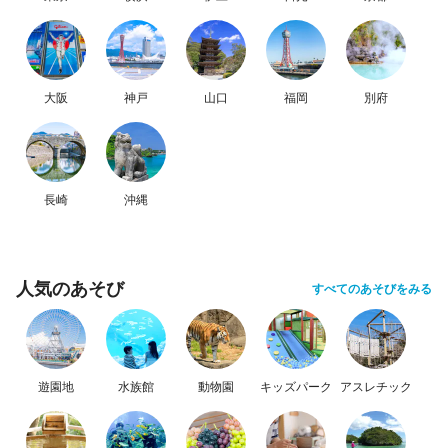
大阪
神戸
山口
福岡
別府
長崎
沖縄
人気のあそび
すべてのあそびをみる
遊園地
水族館
動物園
キッズパーク
アスレチック