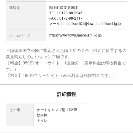
連絡先
階上町産業振興課
TEL：0178-88-2946
FAX：0178-88-2117
メール：hashikami01@town.hashikami.lg.jp
ホームページ
https://www.town.hashikami.lg.jp/
三陸復興国立公園に指定された階上岳の７合目付近に位置する大
変見晴らしのよいキャンプ場です。
【料金】950円 オートサイト 1区画分 （表示料金は税抜料金で
す。）
【料金】480円フリーサイト（表示料金は税抜料金です。）
詳細情報
その他
オートキャンプ場 11区画
炊事棟
トイレ