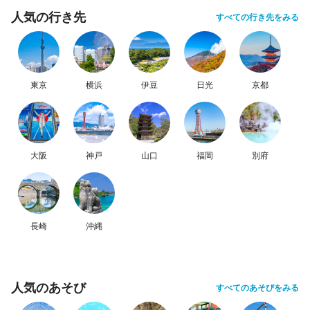
人気の行き先
すべての行き先をみる
東京
横浜
伊豆
日光
京都
大阪
神戸
山口
福岡
別府
長崎
沖縄
人気のあそび
すべてのあそびをみる