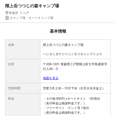
階上岳つつじの森キャンプ場
青森県
八戸
キャンプ場・オートキャンプ場
基本情報
名称
階上岳つつじの森キャンプ場
ハシカミダケツツジノモリキャンプジョウ
住所
〒039-1201 青森県三戸郡階上町大字鳥屋部字
行人36－3
地図を見る
営業時間
営業 5月上旬～10月下旬（日月火水木金土）
料金
・その他 950円 ※オートサイト 1区画分
（表示料金は税抜料金です。）
・フリーサイト テント等 1張分
（表示料金は税抜料金です。）