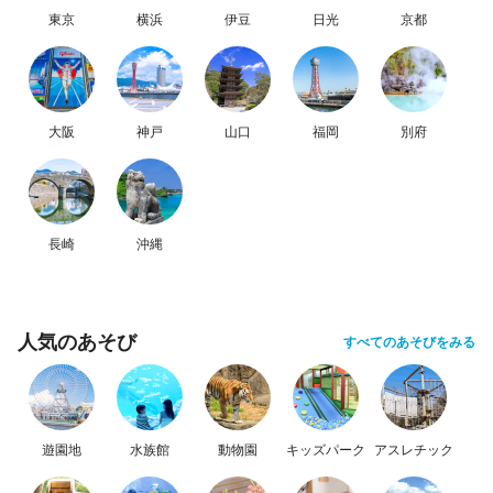
東京
横浜
伊豆
日光
京都
大阪
神戸
山口
福岡
別府
長崎
沖縄
人気のあそび
すべてのあそびをみる
遊園地
水族館
動物園
キッズパーク
アスレチック