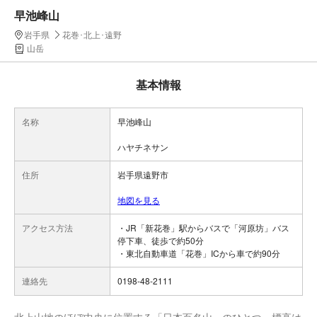
早池峰山
岩手県
花巻･北上･遠野
山岳
基本情報
名称
早池峰山
ハヤチネサン
住所
岩手県遠野市
地図を見る
アクセス方法
・JR「新花巻」駅からバスで「河原坊」バス
停下車、徒歩で約50分
・東北自動車道「花巻」ICから車で約90分
連絡先
0198-48-2111