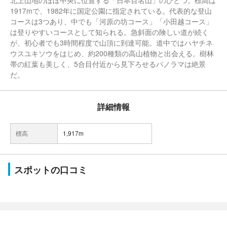
北上山地のほぼ中央に位置する「日本百名山」のひとつ。標高は
1917mで、1982年に国定公園に指定されている。代表的な登山
コースは3つあり、中でも「河原の坊コース」「小田越コース」
は登りやすいコースとして知られる。急斜面の険しい道が続く
が、初心者でも3時間程度で山頂に到達可能。道中ではハヤチネ
ウスユキソウをはじめ、約200種類の高山植物と出会える。樹林
帯の紅葉も美しく、5合目付近から見下ろせるパノラマは絶景
だ。
詳細情報
標高
1,917m
スポットの口コミ