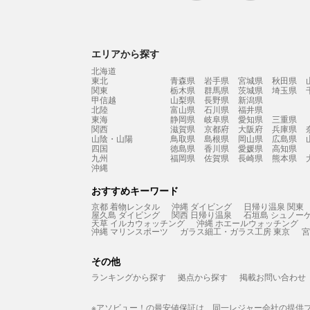
エリアから探す
北海道
東北
青森県
岩手県
宮城県
秋田県
関東
栃木県
群馬県
茨城県
埼玉県
甲信越
山梨県
長野県
新潟県
北陸
富山県
石川県
福井県
東海
静岡県
岐阜県
愛知県
三重県
関西
滋賀県
京都府
大阪府
兵庫県
山陰・山陽
鳥取県
島根県
岡山県
広島県
四国
徳島県
香川県
愛媛県
高知県
九州
福岡県
佐賀県
長崎県
熊本県
沖縄
おすすめキーワード
京都 着物レンタル
沖縄 ダイビング
日帰り温泉 関東
屋久島 ダイビング
関西 日帰り温泉
石垣島 シュノー
天草 イルカウォッチング
沖縄 ホエールウォッチング
沖縄 マリンスポーツ
ガラス細工・ガラス工房 東京
宮
その他
ランキングから探す
拠点から探す
掲載お問い合わせ
※アソビュー！の最安値保証は、同一レジャー会社の提供