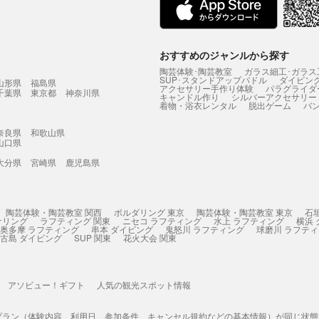
おすすめのジャンルから探す
陶芸体験･陶芸教室
ガラス細工･ガラス
SUP･スタンドアップパドル
ダイビン
山形県
福島県
アクセサリー手作り体験
パラグライダ
千葉県
東京都
神奈川県
キャンドル作り
シルバーアクセサリー
着物・浴衣レンタル
脱出ゲーム
バ
奈良県
和歌山県
山口県
大分県
宮崎県
鹿児島県
陶芸体験・陶芸教室 関西
ボルダリング 東京
陶芸体験・陶芸教室 東京
石
ケリング
ラフティング 関東
ニセコ ラフティング
水上 ラフティング
横浜
奥多摩 ラフティング
串本 ダイビング
鬼怒川 ラフティング
球磨川 ラフテ
古島 ダイビング
SUP 関東
花火大会 関東
アソビュー！ギフト
人気の観光スポット情報
プラン（体験内容、利用日、参加条件、キャンセル規約などの基本情報）が同じ状