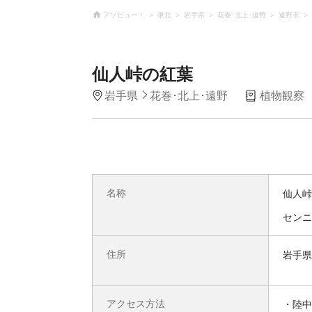
アソビュー！
東北
岩手県
花巻･北上･遠野
遠野市
仙人峠の紅葉
岩手県
花巻･北上･遠野
植物観察
名称
仙人峠
センニ
住所
岩手県
アクセス方法
・陸中