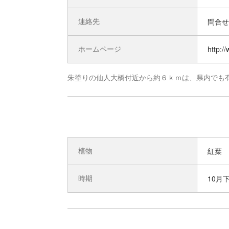
連絡先
問合せ先
ホームページ
http:/
朱塗りの仙人大橋付近から約６ｋｍは、県内でも
植物
紅葉
時期
10月