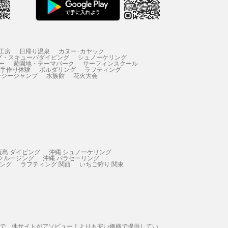
工房
日帰り温泉
カヌー･カヤック
グ・スキューバダイビング
シュノーケリング
ー
遊園地・テーマパーク
サーフィンスクール
 手作り体験
ボルダリング
ラフティング
ンジージャンプ
水族館
花火大会
垣島 ダイビング
沖縄 シュノーケリング
 クルージング
沖縄 パラセーリング
ィング
ラフティング 関西
いちご狩り 関東
態で、他サイトがアソビュー！よりも安い価格で提供してい