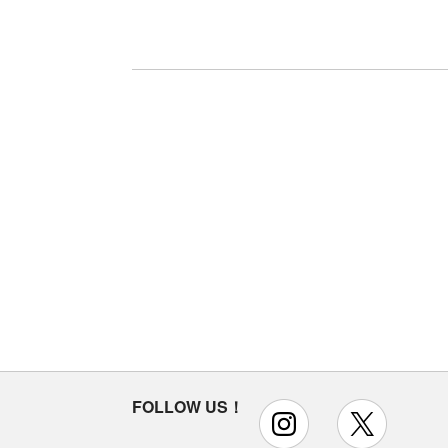
FOLLOW US！
instagram
x