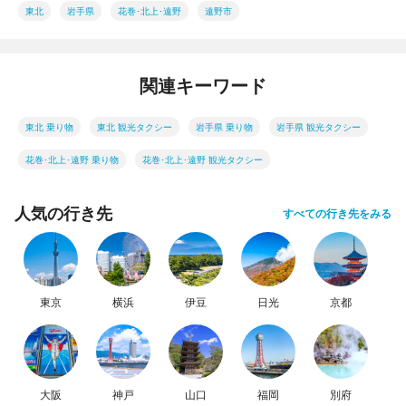
東北
岩手県
花巻･北上･遠野
遠野市
関連キーワード
東北 乗り物
東北 観光タクシー
岩手県 乗り物
岩手県 観光タクシー
花巻･北上･遠野 乗り物
花巻･北上･遠野 観光タクシー
人気の行き先
すべての行き先をみる
東京
横浜
伊豆
日光
京都
大阪
神戸
山口
福岡
別府