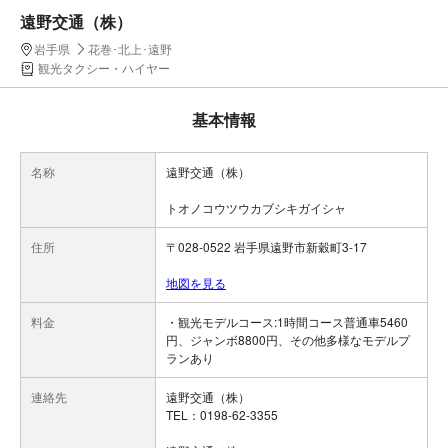
遠野交通（株）
岩手県
花巻･北上･遠野
観光タクシー・ハイヤー
基本情報
名称
遠野交通（株）
トオノコウツウカブシキガイシャ
住所
〒028-0522 岩手県遠野市新穀町3-17
地図を見る
料金
・観光モデルコース:1時間コース普通車5460
円、ジャンボ8800円、その他多様なモデルプ
ランあり
連絡先
遠野交通（株）
TEL：0198-62-3355