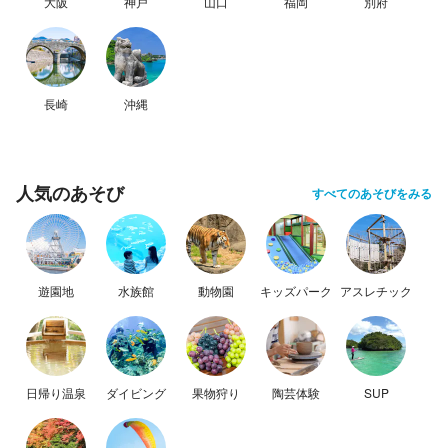
大阪
神戸
山口
福岡
別府
長崎
沖縄
人気のあそび
すべてのあそびをみる
遊園地
水族館
動物園
キッズパーク
アスレチック
日帰り温泉
ダイビング
果物狩り
陶芸体験
SUP