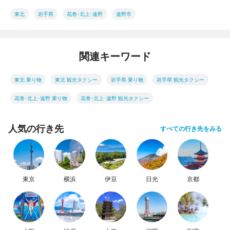
東北
岩手県
花巻･北上･遠野
遠野市
関連キーワード
東北 乗り物
東北 観光タクシー
岩手県 乗り物
岩手県 観光タクシー
花巻･北上･遠野 乗り物
花巻･北上･遠野 観光タクシー
人気の行き先
すべての行き先をみる
東京
横浜
伊豆
日光
京都