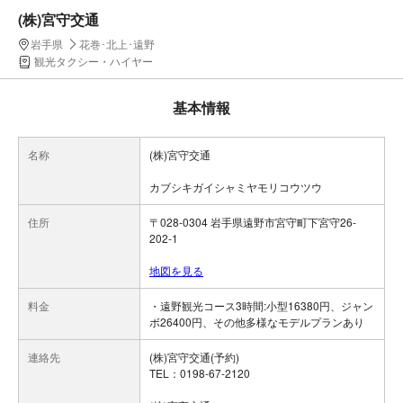
(株)宮守交通
岩手県
花巻･北上･遠野
観光タクシー・ハイヤー
基本情報
名称
(株)宮守交通
カブシキガイシャミヤモリコウツウ
住所
〒028-0304 岩手県遠野市宮守町下宮守26-
202-1
地図を見る
料金
・遠野観光コース3時間:小型16380円、ジャン
ボ26400円、その他多様なモデルプランあり
連絡先
(株)宮守交通(予約)
TEL：0198-67-2120