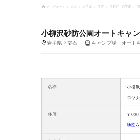
アソビュー！
東北
岩手県
雫石
雫石町（岩手郡）・
小柳沢砂防公園オートキャ
岩手県
雫石
キャンプ場・オート
名称
小柳沢
コヤナ
住所
〒02
地図を