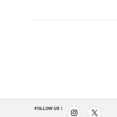
FOLLOW US！
instagram
x