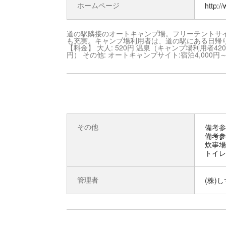
ホームページ
http:/
道の駅隣接のオートキャンプ場。フリーテントサ
も充実。キャンプ場利用者は、道の駅にある日帰
【料金】 大人: 520円 温泉（キャンプ場利用者42
円） その他: オートキャンプサイト:宿泊4,000円～
その他
備考参
備考参
炊事場
トイレ
管理者
(株)