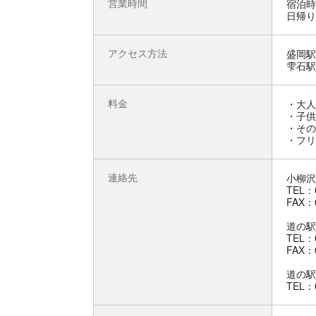
営業時間
宿泊時
日帰り
アクセス方法
盛岡駅 
雫石駅 
料金
・大人
・子供
・その
・フリ
連絡先
小柳沢
TEL：0
FAX：0
道の駅
TEL：0
FAX：0
道の駅
TEL：0