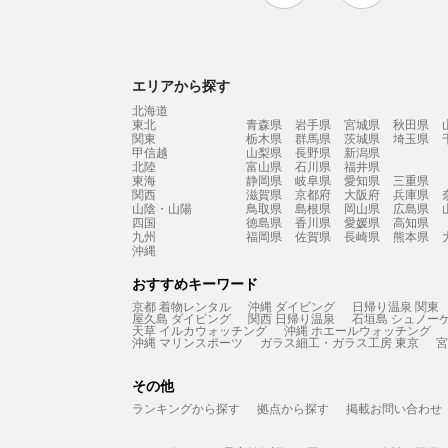
エリアから探す
北海道
東北
青森県
岩手県
宮城県
秋田県
関東
栃木県
群馬県
茨城県
埼玉県
甲信越
山梨県
長野県
新潟県
北陸
富山県
石川県
福井県
東海
静岡県
岐阜県
愛知県
三重県
関西
滋賀県
京都府
大阪府
兵庫県
山陰・山陽
鳥取県
島根県
岡山県
広島県
四国
徳島県
香川県
愛媛県
高知県
九州
福岡県
佐賀県
長崎県
熊本県
沖縄
おすすめキーワード
京都 着物レンタル
沖縄 ダイビング
日帰り温泉 関東
屋久島 ダイビング
関西 日帰り温泉
石垣島 シュノー
天草 イルカウォッチング
沖縄 ホエールウォッチング
沖縄 マリンスポーツ
ガラス細工・ガラス工房 東京
宮
その他
ランキングから探す
拠点から探す
掲載お問い合わせ