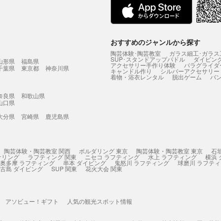
おすすめのジャンルから探す
陶芸体験･陶芸教室
ガラス細工･ガラス
SUP･スタンドアップパドル
ダイビン
山形県
福島県
アクセサリー手作り体験
パラグライダ
千葉県
東京都
神奈川県
キャンドル作り
シルバーアクセサリー
着物・浴衣レンタル
脱出ゲーム
バ
奈良県
和歌山県
山口県
大分県
宮崎県
鹿児島県
陶芸体験・陶芸教室 関西
ボルダリング 東京
陶芸体験・陶芸教室 東京
石
ケリング
ラフティング 関東
ニセコ ラフティング
水上 ラフティング
横浜
奥多摩 ラフティング
串本 ダイビング
鬼怒川 ラフティング
球磨川 ラフテ
古島 ダイビング
SUP 関東
花火大会 関東
アソビュー！ギフト
人気の観光スポット情報