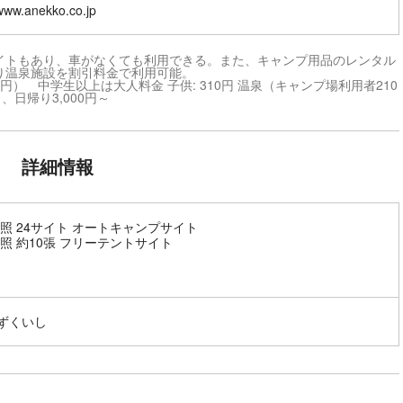
/www.anekko.co.jp
イトもあり、車がなくても利用できる。また、キャンプ用品のレンタル
り温泉施設を割引料金で利用可能。
0円） 中学生以上は大人料金 子供: 310円 温泉（キャンプ場利用者210
、日帰り3,000円～
詳細情報
照 24サイト オートキャンプサイト
照 約10張 フリーテントサイト
しずくいし