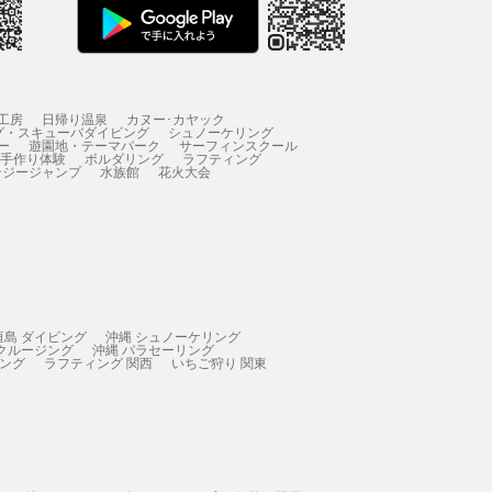
工房
日帰り温泉
カヌー･カヤック
グ・スキューバダイビング
シュノーケリング
ー
遊園地・テーマパーク
サーフィンスクール
 手作り体験
ボルダリング
ラフティング
ンジージャンプ
水族館
花火大会
垣島 ダイビング
沖縄 シュノーケリング
 クルージング
沖縄 パラセーリング
ィング
ラフティング 関西
いちご狩り 関東