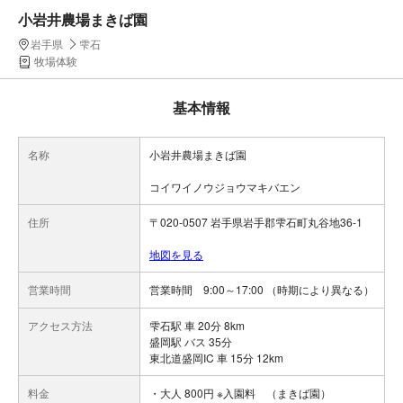
小岩井農場まきば園
岩手県
雫石
牧場体験
基本情報
名称
小岩井農場まきば園
コイワイノウジョウマキバエン
住所
〒020-0507 岩手県岩手郡雫石町丸谷地36-1
地図を見る
営業時間
営業時間 9:00～17:00 （時期により異なる）
アクセス方法
雫石駅 車 20分 8km
盛岡駅 バス 35分
東北道盛岡IC 車 15分 12km
料金
・大人 800円 ※入園料 （まきば園）