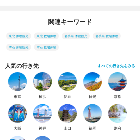
関連キーワード
東北 体験観光
東北 牧場体験
岩手県 体験観光
岩手県 牧場体験
雫石 体験観光
雫石 牧場体験
人気の行き先
すべての行き先をみる
東京
横浜
伊豆
日光
京都
大阪
神戸
山口
福岡
別府