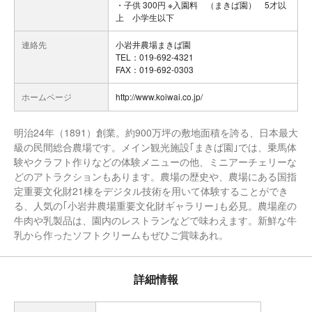
・子供 300円 ※入園料 （まきば園） 5才以
上 小学生以下
連絡先
小岩井農場まきば園
TEL：019-692-4321
FAX：019-692-0303
ホームページ
http://www.koiwai.co.jp/
明治24年（1891）創業。約900万坪の敷地面積を誇る、日本最大
級の民間総合農場です。メイン観光施設｢まきば園｣では、乗馬体
験やクラフト作りなどの体験メニューの他、ミニアーチェリーな
どのアトラクションもあります。農場の歴史や、農場にある国指
定重要文化財21棟をデジタル技術を用いて体験することができ
る、人気の｢小岩井農場重要文化財ギャラリー｣も必見。農場産の
牛肉や乳製品は、園内のレストランなどで味わえます。新鮮な牛
乳から作ったソフトクリームもぜひご賞味あれ。
詳細情報