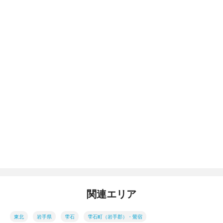
関連エリア
東北
岩手県
雫石
雫石町（岩手郡）・鶯宿