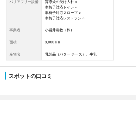
バリアフリー設備
盲導犬の受け入れ ○
車椅子対応トイレ ○
車椅子対応スロープ ○
車椅子対応レストラン ○
事業者
小岩井農牧（株）
面積
3,000ｈa
産物名
乳製品（バター,チーズ）、牛乳
スポットの口コミ